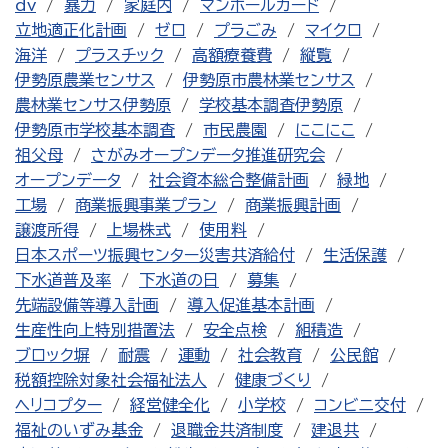
dv
暴力
家庭内
マンホールカード
立地適正化計画
ゼロ
プラごみ
マイクロ
海洋
プラスチック
高額療養費
縦覧
伊勢原農業センサス
伊勢原市農林業センサス
農林業センサス伊勢原
学校基本調査伊勢原
伊勢原市学校基本調査
市民農園
にこにこ
祖父母
さがみオープンデータ推進研究会
オープンデータ
社会資本総合整備計画
緑地
工場
商業振興事業プラン
商業振興計画
譲渡所得
上場株式
使用料
日本スポーツ振興センター災害共済給付
生活保護
下水道普及率
下水道の日
募集
先端設備等導入計画
導入促進基本計画
生産性向上特別措置法
安全点検
組積造
ブロック塀
耐震
運動
社会教育
公民館
税額控除対象社会福祉法人
健康づくり
ヘリコプター
経営健全化
小学校
コンビニ交付
福祉のいずみ基金
退職金共済制度
建退共