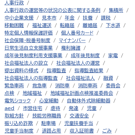
人事行政
人事行政の運営等の状況の公表に関する条例
集積所
中小企業支援
見本市
年金
扶養
課税
移動困難
福祉運送
転籍届
離婚届
下水道
特定個人情報保護評価
個人番号カード
社会保障・税番号制度
マイナンバー
日常生活自立支援事業
権利擁護
成年後見制度利用支援事業
成年後見制度
家電
社会福祉法人の設立
社会福祉法人の運営
提出資料の様式
指導監査
指導監査結果
社会福祉法人の指導監査
社会福祉法人
融資
緊急車両
救急車
消防車
消防車両
委員会
点検
地域福祉
地域福祉計画点検推進委員会
電気ショック
心室細動
自動体外式除細動器
aed
市営住宅
虐待
発達
児童
取組方針
技能労務職員
交通安全
振り込め詐欺
駐車場
児童扶養手当
児童手当制度
道路占用
収入証明書
ごみ