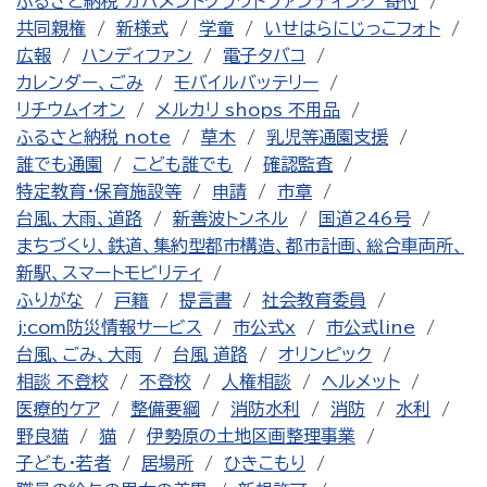
ふるさと納税 ガバメントクラウドファンディング 寄付
共同親権
新様式
学童
いせはらにじっこフォト
広報
ハンディファン
電子タバコ
カレンダー、ごみ
モバイルバッテリー
リチウムイオン
メルカリ shops 不用品
ふるさと納税 note
草木
乳児等通園支援
誰でも通園
こども誰でも
確認監査
特定教育・保育施設等
申請
市章
台風、大雨、道路
新善波トンネル
国道246号
まちづくり、鉄道、集約型都市構造、都市計画、総合車両所、
新駅、スマートモビリティ
ふりがな
戸籍
提言書
社会教育委員
j:com防災情報サービス
市公式x
市公式line
台風、ごみ、大雨
台風 道路
オリンピック
相談 不登校
不登校
人権相談
ヘルメット
医療的ケア
整備要綱
消防水利
消防
水利
野良猫
猫
伊勢原の土地区画整理事業
子ども・若者
居場所
ひきこもり