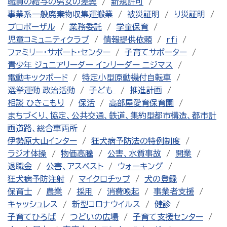
職員の給与の男女の差異
新規許可
事業系一般廃棄物収集運搬業
被災証明
り災証明
プロポーザル
業務委託
学童保育
児童コミュニティクラブ
情報提供依頼
rfi
ファミリー・サポート・センター
子育てサポーター
青少年 ジュニアリーダー インリーダー ニジマス
電動キックボード
特定小型原動機付自転車
選挙運動 政治活動
子ども
推進計画
相談 ひきこもり
保活
高部屋愛育保育園
まちづくり、協定、公共交通、鉄道、集約型都市構造、都市計
画道路、総合車両所
伊勢原大山インター
狂犬病予防法の特例制度
ラジオ体操
物価高騰
公害、水質事故
開業
退職金
公害、アスベスト
ウォーキング
狂犬病予防注射
マイクロチップ
犬の登録
保育士
農業
採用
消費喚起
事業者支援
キャッシュレス
新型コロナウイルス
健診
子育てひろば
つどいの広場
子育て支援センター