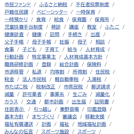
市民ファンド
ふるさと納税
不在者投票制度
戸籍住民課
ベビーシッター
一時保育
一時預かり
食育
給食
保育園
保育所
児童扶養手当制度
検診
講座
教室
ふたご
健康診査
健康
訪問
手続き
出産
父子手帳
母子手帳
妊娠
母子
相談
食事
子ども
子育て
給与
人材育成
行動計画
特定事業主
人材育成基本方針
職員研修計画
登録
総合計画
保険料
市道移管
私道
均等割
所得割
住民税
税金
法人市民税
軽自動車税
入湯税
市たばこ税
税制改正
市県民税
郵送請求
減量
許可業者
事業系
生ごみ
減量化
カラス
交通
都市計画
出生届
証明書
住居表示
引っ越し
秦野斎場
印鑑登録
基本方針
まちづくり
審議会
移動支援
福祉有償運送
計画
福祉
地域福祉計画
みんなの伝言
スポーツ施設
スポーツ