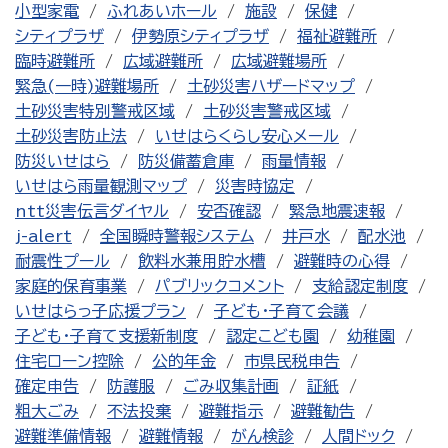
小型家電
ふれあいホール
施設
保健
シティプラザ
伊勢原シティプラザ
福祉避難所
臨時避難所
広域避難所
広域避難場所
緊急(一時)避難場所
土砂災害ハザードマップ
土砂災害特別警戒区域
土砂災害警戒区域
土砂災害防止法
いせはらくらし安心メール
防災いせはら
防災備蓄倉庫
雨量情報
いせはら雨量観測マップ
災害時協定
ntt災害伝言ダイヤル
安否確認
緊急地震速報
j-alert
全国瞬時警報システム
井戸水
配水池
耐震性プール
飲料水兼用貯水槽
避難時の心得
家庭的保育事業
パブリックコメント
支給認定制度
いせはらっ子応援プラン
子ども・子育て会議
子ども・子育て支援新制度
認定こども園
幼稚園
住宅ローン控除
公的年金
市県民税申告
確定申告
防護服
ごみ収集計画
証紙
粗大ごみ
不法投棄
避難指示
避難勧告
避難準備情報
避難情報
がん検診
人間ドック