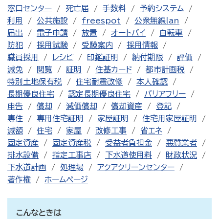
窓口センター
死亡届
手数料
予約システム
利用
公共施設
freespot
公衆無線lan
届出
電子申請
放置
オートバイ
自転車
防犯
採用試験
受験案内
採用情報
職員採用
レシピ
印鑑証明
納付期限
評価
減免
閲覧
証明
住基カード
都市計画税
特別土地保有税
住宅耐震改修
本人確認
長期優良住宅
認定長期優良住宅
バリアフリー
申告
償却
減価償却
償却資産
登記
専住
専用住宅証明
家屋証明
住宅用家屋証明
減額
住宅
家屋
改修工事
省エネ
固定資産
固定資産税
受益者負担金
悪質業者
排水設備
指定工事店
下水道使用料
財政状況
下水道計画
処理場
アクアクリーンセンター
著作権
ホームページ
こんなときは