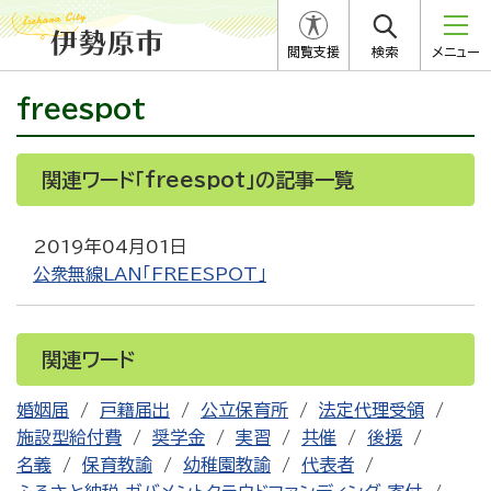
閲覧支援
検索
メニュー
freespot
関連ワード「freespot」の記事一覧
2019年04月01日
公衆無線LAN「FREESPOT」
関連ワード
婚姻届
戸籍届出
公立保育所
法定代理受領
施設型給付費
奨学金
実習
共催
後援
名義
保育教諭
幼稚園教諭
代表者