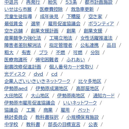
中退共
再発行
紛失
53条
都市計画施設
いせはら市展
医療費控除
救急車更新
児童生徒指導
成年後見
下糟屋
空き家
最低賃金
選挙
雇用促進協議会
ボランティア
空き店舗
創業支援計画
創業
創業支援
産業競争力強化法
工場立地法
女性活躍推進法
障害者差別解消法
指定管理者
公私連携
品目
粗大
有害
プラ
不燃
可燃
分別
医療救護所
帰宅困難者
ふれあい
耐震改修促進計画
個人番号カード受取り
光ディスク
dvd
cd
企業人ざいいきいきネットワーク
比々多地区
伊勢原aed
伊勢原成瀬地区
高部屋地区
大田地区
大山地区
伊勢原南地区
通知カード
伊勢原市雇用促進協議会
いいネットワーク
協議会
工業
商業
雇用
ペット
検討委員会
教科書採択
小規模保育施設
中学校
教科書
部長の目標宣言
公表