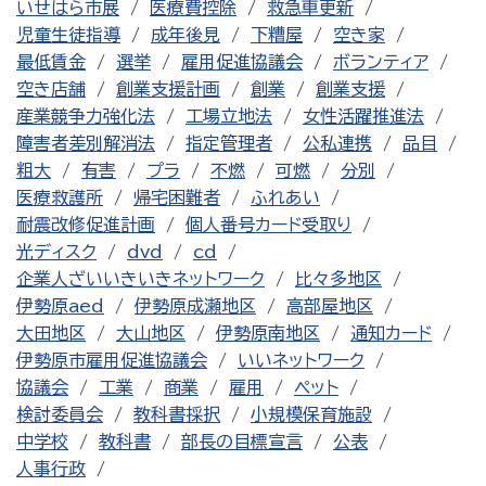
いせはら市展
医療費控除
救急車更新
児童生徒指導
成年後見
下糟屋
空き家
最低賃金
選挙
雇用促進協議会
ボランティア
空き店舗
創業支援計画
創業
創業支援
産業競争力強化法
工場立地法
女性活躍推進法
障害者差別解消法
指定管理者
公私連携
品目
粗大
有害
プラ
不燃
可燃
分別
医療救護所
帰宅困難者
ふれあい
耐震改修促進計画
個人番号カード受取り
光ディスク
dvd
cd
企業人ざいいきいきネットワーク
比々多地区
伊勢原aed
伊勢原成瀬地区
高部屋地区
大田地区
大山地区
伊勢原南地区
通知カード
伊勢原市雇用促進協議会
いいネットワーク
協議会
工業
商業
雇用
ペット
検討委員会
教科書採択
小規模保育施設
中学校
教科書
部長の目標宣言
公表
人事行政