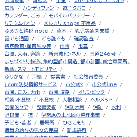
共同親権
新様式
学童
いせはらにじっこフォト
広報
ハンディファン
電子タバコ
カレンダー、ごみ
モバイルバッテリー
リチウムイオン
メルカリ shops 不用品
ふるさと納税 note
草木
乳児等通園支援
誰でも通園
こども誰でも
確認監査
特定教育・保育施設等
申請
市章
台風、大雨、道路
新善波トンネル
国道246号
まちづくり、鉄道、集約型都市構造、都市計画、総合車両所、
新駅、スマートモビリティ
ふりがな
戸籍
提言書
社会教育委員
j:com防災情報サービス
市公式x
市公式line
台風、ごみ、大雨
台風 道路
オリンピック
相談 不登校
不登校
人権相談
ヘルメット
医療的ケア
整備要綱
消防水利
消防
水利
野良猫
猫
伊勢原の土地区画整理事業
子ども・若者
居場所
ひきこもり
職員の給与の男女の差異
新規許可