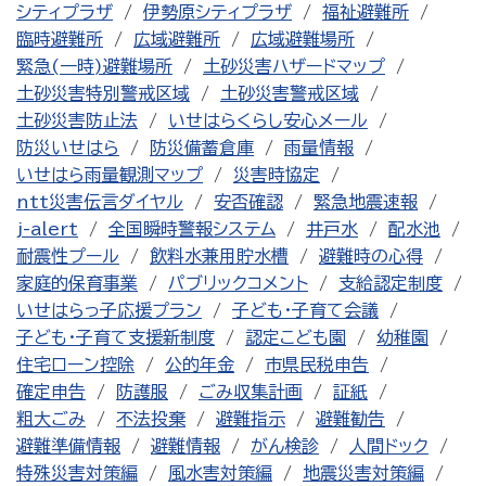
シティプラザ
伊勢原シティプラザ
福祉避難所
臨時避難所
広域避難所
広域避難場所
緊急(一時)避難場所
土砂災害ハザードマップ
土砂災害特別警戒区域
土砂災害警戒区域
土砂災害防止法
いせはらくらし安心メール
防災いせはら
防災備蓄倉庫
雨量情報
いせはら雨量観測マップ
災害時協定
ntt災害伝言ダイヤル
安否確認
緊急地震速報
j-alert
全国瞬時警報システム
井戸水
配水池
耐震性プール
飲料水兼用貯水槽
避難時の心得
家庭的保育事業
パブリックコメント
支給認定制度
いせはらっ子応援プラン
子ども・子育て会議
子ども・子育て支援新制度
認定こども園
幼稚園
住宅ローン控除
公的年金
市県民税申告
確定申告
防護服
ごみ収集計画
証紙
粗大ごみ
不法投棄
避難指示
避難勧告
避難準備情報
避難情報
がん検診
人間ドック
特殊災害対策編
風水害対策編
地震災害対策編