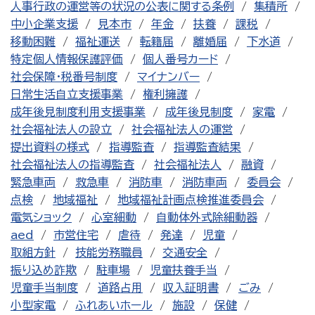
人事行政の運営等の状況の公表に関する条例
集積所
中小企業支援
見本市
年金
扶養
課税
移動困難
福祉運送
転籍届
離婚届
下水道
特定個人情報保護評価
個人番号カード
社会保障・税番号制度
マイナンバー
日常生活自立支援事業
権利擁護
成年後見制度利用支援事業
成年後見制度
家電
社会福祉法人の設立
社会福祉法人の運営
提出資料の様式
指導監査
指導監査結果
社会福祉法人の指導監査
社会福祉法人
融資
緊急車両
救急車
消防車
消防車両
委員会
点検
地域福祉
地域福祉計画点検推進委員会
電気ショック
心室細動
自動体外式除細動器
aed
市営住宅
虐待
発達
児童
取組方針
技能労務職員
交通安全
振り込め詐欺
駐車場
児童扶養手当
児童手当制度
道路占用
収入証明書
ごみ
小型家電
ふれあいホール
施設
保健