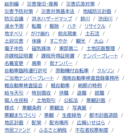
総則編
災害復旧・復興
災害応急対策
災害予防対策
災害対策基本法
地域防災計画
防災会議
洪水ハザードマップ
鈴川
渋田川
浸水予測
転職
駆除
ハチ
リサイクル
地すべり
がけ崩れ
前兆現象
土石流
土砂災害
体操
すこやか
観光
大山
電子申告
磁気媒体
東部第二
土地区画整理
非課税証明書
課税所得証明書
ナンバープレート
名義変更
廃車
仮ナンバー
自動車臨時運行許可
原動機付自転車
クルリン
ご当地ナンバープレート
湘南自動車検査登録事務所
軽自動車検査協会
軽自動車
納期の特例
給与天引
特別徴収
休職
退職
就職
個人住民税
土地取引
公拡法
景観計画
様式
景観条例
景観法
写真展
景観まちづくり
景観
生産緑地
都市計画道路
地区計画
配架
配布場所
広報いせはら
市民ファンド
ふるさと納税
不在者投票制度