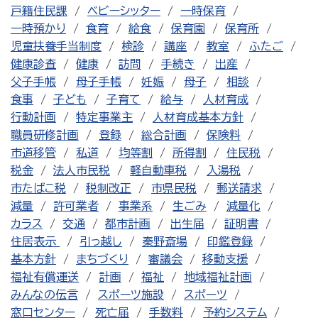
戸籍住民課
ベビーシッター
一時保育
一時預かり
食育
給食
保育園
保育所
児童扶養手当制度
検診
講座
教室
ふたご
健康診査
健康
訪問
手続き
出産
父子手帳
母子手帳
妊娠
母子
相談
食事
子ども
子育て
給与
人材育成
行動計画
特定事業主
人材育成基本方針
職員研修計画
登録
総合計画
保険料
市道移管
私道
均等割
所得割
住民税
税金
法人市民税
軽自動車税
入湯税
市たばこ税
税制改正
市県民税
郵送請求
減量
許可業者
事業系
生ごみ
減量化
カラス
交通
都市計画
出生届
証明書
住居表示
引っ越し
秦野斎場
印鑑登録
基本方針
まちづくり
審議会
移動支援
福祉有償運送
計画
福祉
地域福祉計画
みんなの伝言
スポーツ施設
スポーツ
窓口センター
死亡届
手数料
予約システム