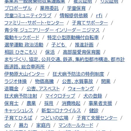
事業系一般廃棄物収集運搬業
被災証明
り災証明
プロポーザル
業務委託
学童保育
児童コミュニティクラブ
情報提供依頼
rfi
ファミリー・サポート・センター
子育てサポーター
青少年 ジュニアリーダー インリーダー ニジマス
電動キックボード
特定小型原動機付自転車
選挙運動 政治活動
子ども
推進計画
相談 ひきこもり
保活
高部屋愛育保育園
まちづくり、協定、公共交通、鉄道、集約型都市構造、都市計
画道路、総合車両所
伊勢原大山インター
狂犬病予防法の特例制度
ラジオ体操
物価高騰
公害、水質事故
開業
退職金
公害、アスベスト
ウォーキング
狂犬病予防注射
マイクロチップ
犬の登録
保育士
農業
採用
消費喚起
事業者支援
キャッシュレス
新型コロナウイルス
健診
子育てひろば
つどいの広場
子育て支援センター
dv
暴力
家庭内
マンホールカード