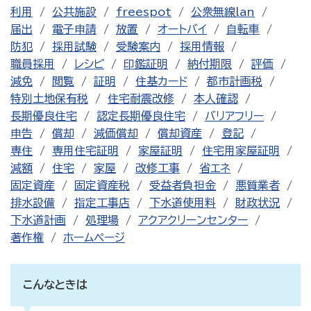
利用
公共施設
freespot
公衆無線lan
届出
電子申請
放置
オートバイ
自転車
防犯
採用試験
受験案内
採用情報
職員採用
レシピ
印鑑証明
納付期限
評価
減免
閲覧
証明
住基カード
都市計画税
特別土地保有税
住宅耐震改修
本人確認
長期優良住宅
認定長期優良住宅
バリアフリー
申告
償却
減価償却
償却資産
登記
専住
専用住宅証明
家屋証明
住宅用家屋証明
減額
住宅
家屋
改修工事
省エネ
固定資産
固定資産税
受益者負担金
悪質業者
排水設備
指定工事店
下水道使用料
財政状況
下水道計画
処理場
アクアクリーンセンター
著作権
ホームページ
こんなときは