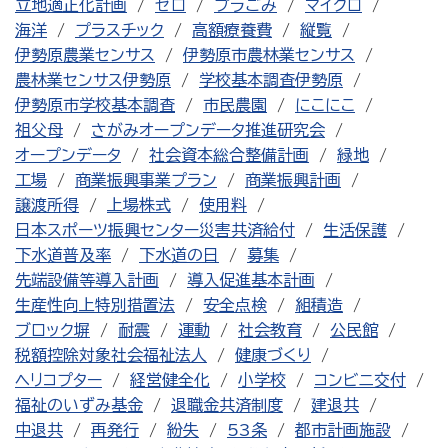
立地適正化計画
ゼロ
プラごみ
マイクロ
海洋
プラスチック
高額療養費
縦覧
伊勢原農業センサス
伊勢原市農林業センサス
農林業センサス伊勢原
学校基本調査伊勢原
伊勢原市学校基本調査
市民農園
にこにこ
祖父母
さがみオープンデータ推進研究会
オープンデータ
社会資本総合整備計画
緑地
工場
商業振興事業プラン
商業振興計画
譲渡所得
上場株式
使用料
日本スポーツ振興センター災害共済給付
生活保護
下水道普及率
下水道の日
募集
先端設備等導入計画
導入促進基本計画
生産性向上特別措置法
安全点検
組積造
ブロック塀
耐震
運動
社会教育
公民館
税額控除対象社会福祉法人
健康づくり
ヘリコプター
経営健全化
小学校
コンビニ交付
福祉のいずみ基金
退職金共済制度
建退共
中退共
再発行
紛失
53条
都市計画施設