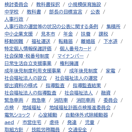
検討委員会
教科書採択
小規模保育施設
中学校
教科書
部長の目標宣言
公表
人事行政
人事行政の運営等の状況の公表に関する条例
集積所
中小企業支援
見本市
年金
扶養
課税
移動困難
福祉運送
転籍届
離婚届
下水道
特定個人情報保護評価
個人番号カード
社会保障・税番号制度
マイナンバー
日常生活自立支援事業
権利擁護
成年後見制度利用支援事業
成年後見制度
家電
社会福祉法人の設立
社会福祉法人の運営
提出資料の様式
指導監査
指導監査結果
社会福祉法人の指導監査
社会福祉法人
融資
緊急車両
救急車
消防車
消防車両
委員会
点検
地域福祉
地域福祉計画点検推進委員会
電気ショック
心室細動
自動体外式除細動器
aed
市営住宅
虐待
発達
児童
取組方針
技能労務職員
交通安全