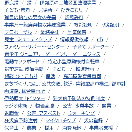
野良猫
猫
伊勢原の土地区画整理事業
子ども・若者
居場所
ひきこもり
職員の給与の男女の差異
新規許可
事業系一般廃棄物収集運搬業
被災証明
り災証明
プロポーザル
業務委託
学童保育
児童コミュニティクラブ
情報提供依頼
rfi
ファミリー・サポート・センター
子育てサポーター
青少年 ジュニアリーダー インリーダー ニジマス
電動キックボード
特定小型原動機付自転車
選挙運動 政治活動
子ども
推進計画
相談 ひきこもり
保活
高部屋愛育保育園
まちづくり、協定、公共交通、鉄道、集約型都市構造、都市計
画道路、総合車両所
伊勢原大山インター
狂犬病予防法の特例制度
ラジオ体操
物価高騰
公害、水質事故
開業
退職金
公害、アスベスト
ウォーキング
狂犬病予防注射
マイクロチップ
犬の登録
保育士
農業
採用
消費喚起
事業者支援