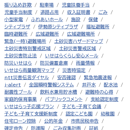
振り込め詐欺
駐車場
児童扶養手当
児童手当制度
道路占用
収入証明書
ごみ
小型家電
ふれあいホール
施設
保健
シティプラザ
伊勢原シティプラザ
福祉避難所
臨時避難所
広域避難所
広域避難場所
緊急(一時)避難場所
土砂災害ハザードマップ
土砂災害特別警戒区域
土砂災害警戒区域
土砂災害防止法
いせはらくらし安心メール
防災いせはら
防災備蓄倉庫
雨量情報
いせはら雨量観測マップ
災害時協定
ntt災害伝言ダイヤル
安否確認
緊急地震速報
j-alert
全国瞬時警報システム
井戸水
配水池
耐震性プール
飲料水兼用貯水槽
避難時の心得
家庭的保育事業
パブリックコメント
支給認定制度
いせはらっ子応援プラン
子ども・子育て会議
子ども・子育て支援新制度
認定こども園
幼稚園
住宅ローン控除
公的年金
市県民税申告
確定申告
防護服
ごみ収集計画
証紙