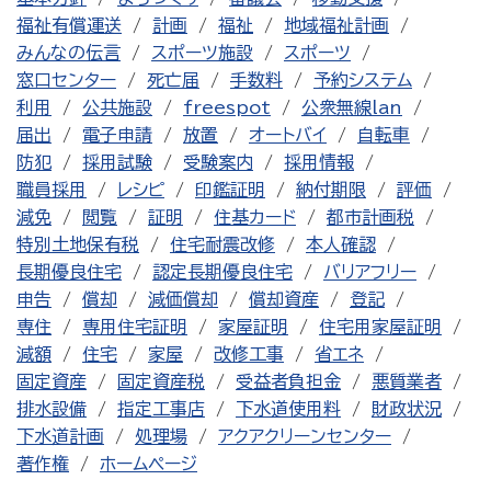
福祉有償運送
計画
福祉
地域福祉計画
みんなの伝言
スポーツ施設
スポーツ
窓口センター
死亡届
手数料
予約システム
利用
公共施設
freespot
公衆無線lan
届出
電子申請
放置
オートバイ
自転車
防犯
採用試験
受験案内
採用情報
職員採用
レシピ
印鑑証明
納付期限
評価
減免
閲覧
証明
住基カード
都市計画税
特別土地保有税
住宅耐震改修
本人確認
長期優良住宅
認定長期優良住宅
バリアフリー
申告
償却
減価償却
償却資産
登記
専住
専用住宅証明
家屋証明
住宅用家屋証明
減額
住宅
家屋
改修工事
省エネ
固定資産
固定資産税
受益者負担金
悪質業者
排水設備
指定工事店
下水道使用料
財政状況
下水道計画
処理場
アクアクリーンセンター
著作権
ホームページ