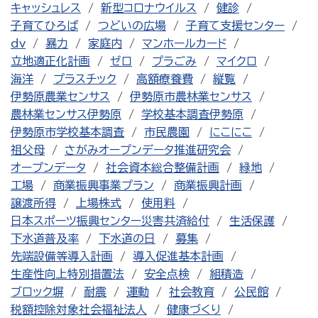
キャッシュレス
新型コロナウイルス
健診
子育てひろば
つどいの広場
子育て支援センター
dv
暴力
家庭内
マンホールカード
立地適正化計画
ゼロ
プラごみ
マイクロ
海洋
プラスチック
高額療養費
縦覧
伊勢原農業センサス
伊勢原市農林業センサス
農林業センサス伊勢原
学校基本調査伊勢原
伊勢原市学校基本調査
市民農園
にこにこ
祖父母
さがみオープンデータ推進研究会
オープンデータ
社会資本総合整備計画
緑地
工場
商業振興事業プラン
商業振興計画
譲渡所得
上場株式
使用料
日本スポーツ振興センター災害共済給付
生活保護
下水道普及率
下水道の日
募集
先端設備等導入計画
導入促進基本計画
生産性向上特別措置法
安全点検
組積造
ブロック塀
耐震
運動
社会教育
公民館
税額控除対象社会福祉法人
健康づくり