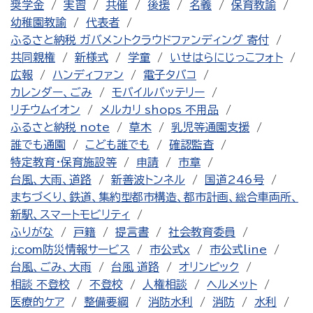
奨学金
実習
共催
後援
名義
保育教諭
幼稚園教諭
代表者
ふるさと納税 ガバメントクラウドファンディング 寄付
共同親権
新様式
学童
いせはらにじっこフォト
広報
ハンディファン
電子タバコ
カレンダー、ごみ
モバイルバッテリー
リチウムイオン
メルカリ shops 不用品
ふるさと納税 note
草木
乳児等通園支援
誰でも通園
こども誰でも
確認監査
特定教育・保育施設等
申請
市章
台風、大雨、道路
新善波トンネル
国道246号
まちづくり、鉄道、集約型都市構造、都市計画、総合車両所、
新駅、スマートモビリティ
ふりがな
戸籍
提言書
社会教育委員
j:com防災情報サービス
市公式x
市公式line
台風、ごみ、大雨
台風 道路
オリンピック
相談 不登校
不登校
人権相談
ヘルメット
医療的ケア
整備要綱
消防水利
消防
水利