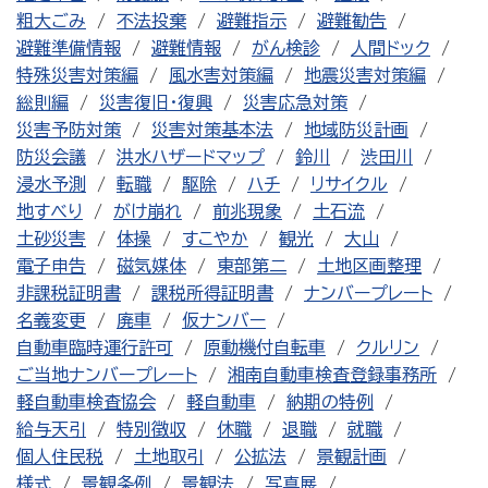
粗大ごみ
不法投棄
避難指示
避難勧告
避難準備情報
避難情報
がん検診
人間ドック
特殊災害対策編
風水害対策編
地震災害対策編
総則編
災害復旧・復興
災害応急対策
災害予防対策
災害対策基本法
地域防災計画
防災会議
洪水ハザードマップ
鈴川
渋田川
浸水予測
転職
駆除
ハチ
リサイクル
地すべり
がけ崩れ
前兆現象
土石流
土砂災害
体操
すこやか
観光
大山
電子申告
磁気媒体
東部第二
土地区画整理
非課税証明書
課税所得証明書
ナンバープレート
名義変更
廃車
仮ナンバー
自動車臨時運行許可
原動機付自転車
クルリン
ご当地ナンバープレート
湘南自動車検査登録事務所
軽自動車検査協会
軽自動車
納期の特例
給与天引
特別徴収
休職
退職
就職
個人住民税
土地取引
公拡法
景観計画
様式
景観条例
景観法
写真展