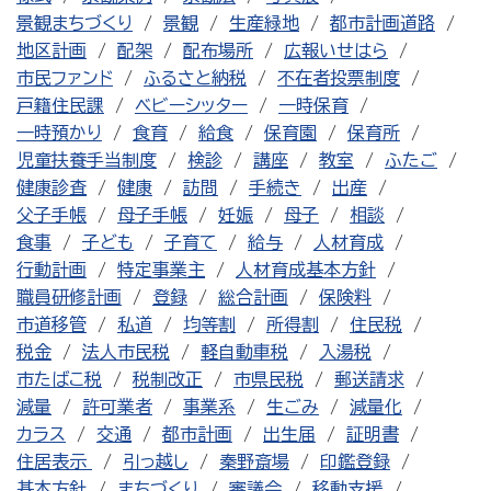
景観まちづくり
景観
生産緑地
都市計画道路
地区計画
配架
配布場所
広報いせはら
市民ファンド
ふるさと納税
不在者投票制度
戸籍住民課
ベビーシッター
一時保育
一時預かり
食育
給食
保育園
保育所
児童扶養手当制度
検診
講座
教室
ふたご
健康診査
健康
訪問
手続き
出産
父子手帳
母子手帳
妊娠
母子
相談
食事
子ども
子育て
給与
人材育成
行動計画
特定事業主
人材育成基本方針
職員研修計画
登録
総合計画
保険料
市道移管
私道
均等割
所得割
住民税
税金
法人市民税
軽自動車税
入湯税
市たばこ税
税制改正
市県民税
郵送請求
減量
許可業者
事業系
生ごみ
減量化
カラス
交通
都市計画
出生届
証明書
住居表示
引っ越し
秦野斎場
印鑑登録
基本方針
まちづくり
審議会
移動支援