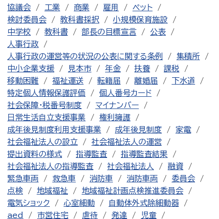
協議会
工業
商業
雇用
ペット
検討委員会
教科書採択
小規模保育施設
中学校
教科書
部長の目標宣言
公表
人事行政
人事行政の運営等の状況の公表に関する条例
集積所
中小企業支援
見本市
年金
扶養
課税
移動困難
福祉運送
転籍届
離婚届
下水道
特定個人情報保護評価
個人番号カード
社会保障・税番号制度
マイナンバー
日常生活自立支援事業
権利擁護
成年後見制度利用支援事業
成年後見制度
家電
社会福祉法人の設立
社会福祉法人の運営
提出資料の様式
指導監査
指導監査結果
社会福祉法人の指導監査
社会福祉法人
融資
緊急車両
救急車
消防車
消防車両
委員会
点検
地域福祉
地域福祉計画点検推進委員会
電気ショック
心室細動
自動体外式除細動器
aed
市営住宅
虐待
発達
児童