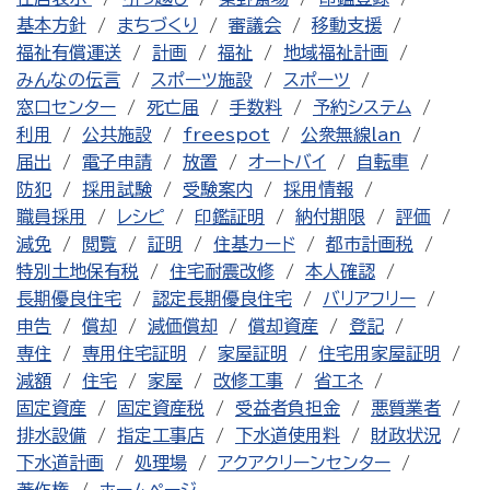
基本方針
まちづくり
審議会
移動支援
福祉有償運送
計画
福祉
地域福祉計画
みんなの伝言
スポーツ施設
スポーツ
窓口センター
死亡届
手数料
予約システム
利用
公共施設
freespot
公衆無線lan
届出
電子申請
放置
オートバイ
自転車
防犯
採用試験
受験案内
採用情報
職員採用
レシピ
印鑑証明
納付期限
評価
減免
閲覧
証明
住基カード
都市計画税
特別土地保有税
住宅耐震改修
本人確認
長期優良住宅
認定長期優良住宅
バリアフリー
申告
償却
減価償却
償却資産
登記
専住
専用住宅証明
家屋証明
住宅用家屋証明
減額
住宅
家屋
改修工事
省エネ
固定資産
固定資産税
受益者負担金
悪質業者
排水設備
指定工事店
下水道使用料
財政状況
下水道計画
処理場
アクアクリーンセンター