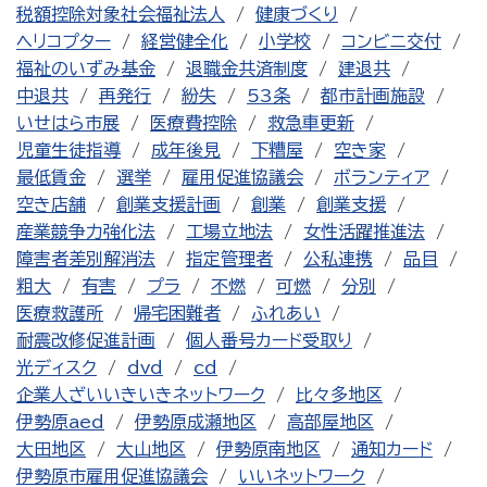
税額控除対象社会福祉法人
健康づくり
ヘリコプター
経営健全化
小学校
コンビニ交付
福祉のいずみ基金
退職金共済制度
建退共
中退共
再発行
紛失
53条
都市計画施設
いせはら市展
医療費控除
救急車更新
児童生徒指導
成年後見
下糟屋
空き家
最低賃金
選挙
雇用促進協議会
ボランティア
空き店舗
創業支援計画
創業
創業支援
産業競争力強化法
工場立地法
女性活躍推進法
障害者差別解消法
指定管理者
公私連携
品目
粗大
有害
プラ
不燃
可燃
分別
医療救護所
帰宅困難者
ふれあい
耐震改修促進計画
個人番号カード受取り
光ディスク
dvd
cd
企業人ざいいきいきネットワーク
比々多地区
伊勢原aed
伊勢原成瀬地区
高部屋地区
大田地区
大山地区
伊勢原南地区
通知カード
伊勢原市雇用促進協議会
いいネットワーク