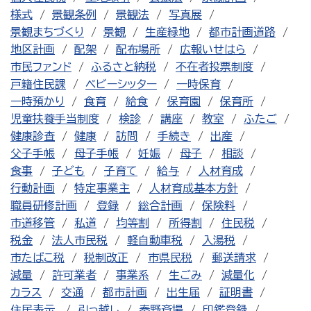
様式
景観条例
景観法
写真展
景観まちづくり
景観
生産緑地
都市計画道路
地区計画
配架
配布場所
広報いせはら
市民ファンド
ふるさと納税
不在者投票制度
戸籍住民課
ベビーシッター
一時保育
一時預かり
食育
給食
保育園
保育所
児童扶養手当制度
検診
講座
教室
ふたご
健康診査
健康
訪問
手続き
出産
父子手帳
母子手帳
妊娠
母子
相談
食事
子ども
子育て
給与
人材育成
行動計画
特定事業主
人材育成基本方針
職員研修計画
登録
総合計画
保険料
市道移管
私道
均等割
所得割
住民税
税金
法人市民税
軽自動車税
入湯税
市たばこ税
税制改正
市県民税
郵送請求
減量
許可業者
事業系
生ごみ
減量化
カラス
交通
都市計画
出生届
証明書
住居表示
引っ越し
秦野斎場
印鑑登録