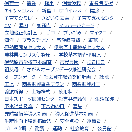
保育士
農業
採用
消費喚起
事業者支援
キャッシュレス
新型コロナウイルス
健診
子育てひろば
つどいの広場
子育て支援センター
dv
暴力
家庭内
マンホールカード
立地適正化計画
ゼロ
プラごみ
マイクロ
海洋
プラスチック
高額療養費
縦覧
伊勢原農業センサス
伊勢原市農林業センサス
農林業センサス伊勢原
学校基本調査伊勢原
伊勢原市学校基本調査
市民農園
にこにこ
祖父母
さがみオープンデータ推進研究会
オープンデータ
社会資本総合整備計画
緑地
工場
商業振興事業プラン
商業振興計画
譲渡所得
上場株式
使用料
日本スポーツ振興センター災害共済給付
生活保護
下水道普及率
下水道の日
募集
先端設備等導入計画
導入促進基本計画
生産性向上特別措置法
安全点検
組積造
ブロック塀
耐震
運動
社会教育
公民館