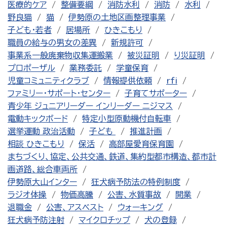
医療的ケア
整備要綱
消防水利
消防
水利
野良猫
猫
伊勢原の土地区画整理事業
子ども・若者
居場所
ひきこもり
職員の給与の男女の差異
新規許可
事業系一般廃棄物収集運搬業
被災証明
り災証明
プロポーザル
業務委託
学童保育
児童コミュニティクラブ
情報提供依頼
rfi
ファミリー・サポート・センター
子育てサポーター
青少年 ジュニアリーダー インリーダー ニジマス
電動キックボード
特定小型原動機付自転車
選挙運動 政治活動
子ども
推進計画
相談 ひきこもり
保活
高部屋愛育保育園
まちづくり、協定、公共交通、鉄道、集約型都市構造、都市計
画道路、総合車両所
伊勢原大山インター
狂犬病予防法の特例制度
ラジオ体操
物価高騰
公害、水質事故
開業
退職金
公害、アスベスト
ウォーキング
狂犬病予防注射
マイクロチップ
犬の登録