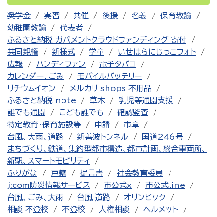
奨学金
実習
共催
後援
名義
保育教諭
幼稚園教諭
代表者
ふるさと納税 ガバメントクラウドファンディング 寄付
共同親権
新様式
学童
いせはらにじっこフォト
広報
ハンディファン
電子タバコ
カレンダー、ごみ
モバイルバッテリー
リチウムイオン
メルカリ shops 不用品
ふるさと納税 note
草木
乳児等通園支援
誰でも通園
こども誰でも
確認監査
特定教育・保育施設等
申請
市章
台風、大雨、道路
新善波トンネル
国道246号
まちづくり、鉄道、集約型都市構造、都市計画、総合車両所、
新駅、スマートモビリティ
ふりがな
戸籍
提言書
社会教育委員
j:com防災情報サービス
市公式x
市公式line
台風、ごみ、大雨
台風 道路
オリンピック
相談 不登校
不登校
人権相談
ヘルメット