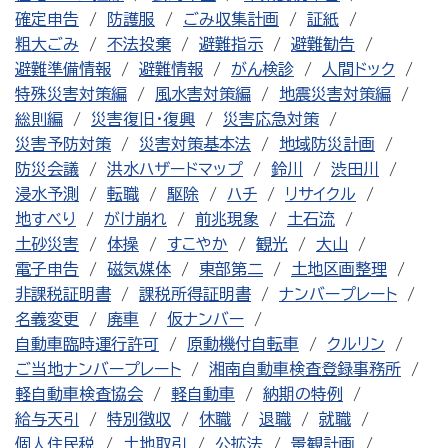
確定申告
防護服
ごみ収集計画
証紙
粗大ごみ
不法投棄
避難指示
避難勧告
避難準備情報
避難情報
がん検診
人間ドック
特殊災害対策編
風水害対策編
地震災害対策編
総則編
災害復旧・復興
災害応急対策
災害予防対策
災害対策基本法
地域防災計画
防災会議
洪水ハザードマップ
鈴川
渋田川
浸水予測
転職
駆除
ハチ
リサイクル
地すべり
がけ崩れ
前兆現象
土石流
土砂災害
体操
すこやか
観光
大山
電子申告
磁気媒体
東部第二
土地区画整理
非課税証明書
課税所得証明書
ナンバープレート
名義変更
廃車
仮ナンバー
自動車臨時運行許可
原動機付自転車
クルリン
ご当地ナンバープレート
湘南自動車検査登録事務所
軽自動車検査協会
軽自動車
納期の特例
給与天引
特別徴収
休職
退職
就職
個人住民税
土地取引
公拡法
景観計画