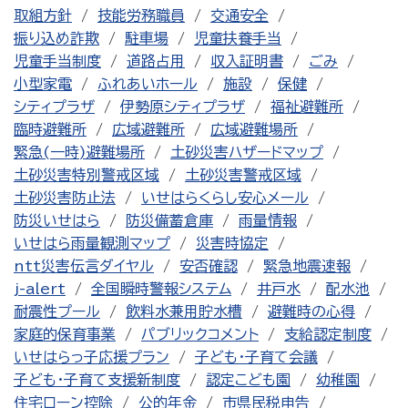
取組方針
技能労務職員
交通安全
振り込め詐欺
駐車場
児童扶養手当
児童手当制度
道路占用
収入証明書
ごみ
小型家電
ふれあいホール
施設
保健
シティプラザ
伊勢原シティプラザ
福祉避難所
臨時避難所
広域避難所
広域避難場所
緊急(一時)避難場所
土砂災害ハザードマップ
土砂災害特別警戒区域
土砂災害警戒区域
土砂災害防止法
いせはらくらし安心メール
防災いせはら
防災備蓄倉庫
雨量情報
いせはら雨量観測マップ
災害時協定
ntt災害伝言ダイヤル
安否確認
緊急地震速報
j-alert
全国瞬時警報システム
井戸水
配水池
耐震性プール
飲料水兼用貯水槽
避難時の心得
家庭的保育事業
パブリックコメント
支給認定制度
いせはらっ子応援プラン
子ども・子育て会議
子ども・子育て支援新制度
認定こども園
幼稚園
住宅ローン控除
公的年金
市県民税申告