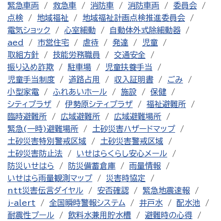
緊急車両
救急車
消防車
消防車両
委員会
点検
地域福祉
地域福祉計画点検推進委員会
電気ショック
心室細動
自動体外式除細動器
aed
市営住宅
虐待
発達
児童
取組方針
技能労務職員
交通安全
振り込め詐欺
駐車場
児童扶養手当
児童手当制度
道路占用
収入証明書
ごみ
小型家電
ふれあいホール
施設
保健
シティプラザ
伊勢原シティプラザ
福祉避難所
臨時避難所
広域避難所
広域避難場所
緊急(一時)避難場所
土砂災害ハザードマップ
土砂災害特別警戒区域
土砂災害警戒区域
土砂災害防止法
いせはらくらし安心メール
防災いせはら
防災備蓄倉庫
雨量情報
いせはら雨量観測マップ
災害時協定
ntt災害伝言ダイヤル
安否確認
緊急地震速報
j-alert
全国瞬時警報システム
井戸水
配水池
耐震性プール
飲料水兼用貯水槽
避難時の心得