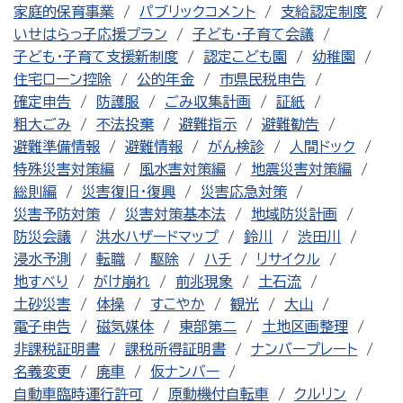
家庭的保育事業
パブリックコメント
支給認定制度
いせはらっ子応援プラン
子ども・子育て会議
子ども・子育て支援新制度
認定こども園
幼稚園
住宅ローン控除
公的年金
市県民税申告
確定申告
防護服
ごみ収集計画
証紙
粗大ごみ
不法投棄
避難指示
避難勧告
避難準備情報
避難情報
がん検診
人間ドック
特殊災害対策編
風水害対策編
地震災害対策編
総則編
災害復旧・復興
災害応急対策
災害予防対策
災害対策基本法
地域防災計画
防災会議
洪水ハザードマップ
鈴川
渋田川
浸水予測
転職
駆除
ハチ
リサイクル
地すべり
がけ崩れ
前兆現象
土石流
土砂災害
体操
すこやか
観光
大山
電子申告
磁気媒体
東部第二
土地区画整理
非課税証明書
課税所得証明書
ナンバープレート
名義変更
廃車
仮ナンバー
自動車臨時運行許可
原動機付自転車
クルリン