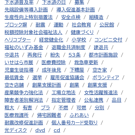
下水道普及率
下水道の日
募集
先端設備等導入計画
導入促進基本計画
生産性向上特別措置法
安全点検
組積造
ブロック塀
耐震
運動
社会教育
公民館
税額控除対象社会福祉法人
健康づくり
ヘリコプター
経営健全化
小学校
コンビニ交付
福祉のいずみ基金
退職金共済制度
建退共
中退共
再発行
紛失
53条
都市計画施設
いせはら市展
医療費控除
救急車更新
児童生徒指導
成年後見
下糟屋
空き家
最低賃金
選挙
雇用促進協議会
ボランティア
空き店舗
創業支援計画
創業
創業支援
産業競争力強化法
工場立地法
女性活躍推進法
障害者差別解消法
指定管理者
公私連携
品目
粗大
有害
プラ
不燃
可燃
分別
医療救護所
帰宅困難者
ふれあい
耐震改修促進計画
個人番号カード受取り
光ディスク
dvd
cd