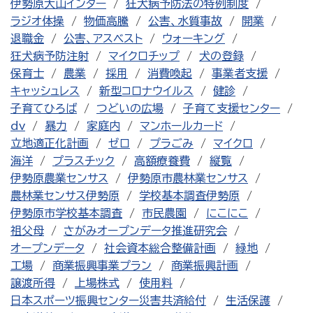
伊勢原大山インター
狂犬病予防法の特例制度
ラジオ体操
物価高騰
公害、水質事故
開業
退職金
公害、アスベスト
ウォーキング
狂犬病予防注射
マイクロチップ
犬の登録
保育士
農業
採用
消費喚起
事業者支援
キャッシュレス
新型コロナウイルス
健診
子育てひろば
つどいの広場
子育て支援センター
dv
暴力
家庭内
マンホールカード
立地適正化計画
ゼロ
プラごみ
マイクロ
海洋
プラスチック
高額療養費
縦覧
伊勢原農業センサス
伊勢原市農林業センサス
農林業センサス伊勢原
学校基本調査伊勢原
伊勢原市学校基本調査
市民農園
にこにこ
祖父母
さがみオープンデータ推進研究会
オープンデータ
社会資本総合整備計画
緑地
工場
商業振興事業プラン
商業振興計画
譲渡所得
上場株式
使用料
日本スポーツ振興センター災害共済給付
生活保護