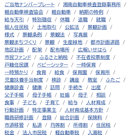
ご当地ナンバープレート
湘南自動車検査登録事務所
軽自動車検査協会
軽自動車
納期の特例
給与天引
特別徴収
休職
退職
就職
個人住民税
土地取引
公拡法
景観計画
様式
景観条例
景観法
写真展
景観まちづくり
景観
生産緑地
都市計画道路
地区計画
配架
配布場所
広報いせはら
市民ファンド
ふるさと納税
不在者投票制度
戸籍住民課
ベビーシッター
一時保育
一時預かり
食育
給食
保育園
保育所
児童扶養手当制度
検診
講座
教室
ふたご
健康診査
健康
訪問
手続き
出産
父子手帳
母子手帳
妊娠
母子
相談
食事
子ども
子育て
給与
人材育成
行動計画
特定事業主
人材育成基本方針
職員研修計画
登録
総合計画
保険料
市道移管
私道
均等割
所得割
住民税
税金
法人市民税
軽自動車税
入湯税