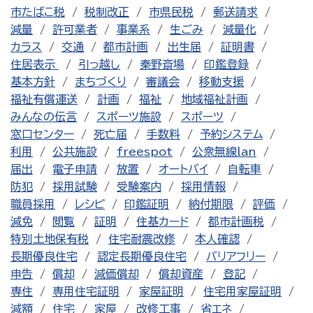
市たばこ税
税制改正
市県民税
郵送請求
減量
許可業者
事業系
生ごみ
減量化
カラス
交通
都市計画
出生届
証明書
住居表示
引っ越し
秦野斎場
印鑑登録
基本方針
まちづくり
審議会
移動支援
福祉有償運送
計画
福祉
地域福祉計画
みんなの伝言
スポーツ施設
スポーツ
窓口センター
死亡届
手数料
予約システム
利用
公共施設
freespot
公衆無線lan
届出
電子申請
放置
オートバイ
自転車
防犯
採用試験
受験案内
採用情報
職員採用
レシピ
印鑑証明
納付期限
評価
減免
閲覧
証明
住基カード
都市計画税
特別土地保有税
住宅耐震改修
本人確認
長期優良住宅
認定長期優良住宅
バリアフリー
申告
償却
減価償却
償却資産
登記
専住
専用住宅証明
家屋証明
住宅用家屋証明
減額
住宅
家屋
改修工事
省エネ