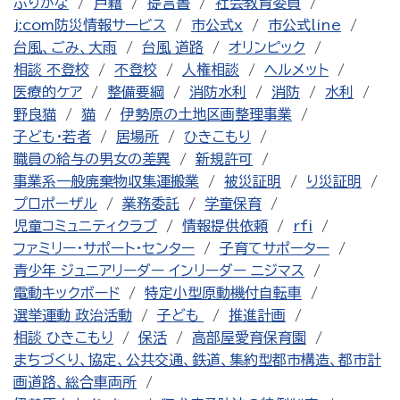
ふりがな
戸籍
提言書
社会教育委員
j:com防災情報サービス
市公式x
市公式line
台風、ごみ、大雨
台風 道路
オリンピック
相談 不登校
不登校
人権相談
ヘルメット
医療的ケア
整備要綱
消防水利
消防
水利
野良猫
猫
伊勢原の土地区画整理事業
子ども・若者
居場所
ひきこもり
職員の給与の男女の差異
新規許可
事業系一般廃棄物収集運搬業
被災証明
り災証明
プロポーザル
業務委託
学童保育
児童コミュニティクラブ
情報提供依頼
rfi
ファミリー・サポート・センター
子育てサポーター
青少年 ジュニアリーダー インリーダー ニジマス
電動キックボード
特定小型原動機付自転車
選挙運動 政治活動
子ども
推進計画
相談 ひきこもり
保活
高部屋愛育保育園
まちづくり、協定、公共交通、鉄道、集約型都市構造、都市計
画道路、総合車両所