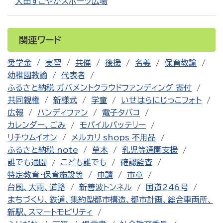
大田すこやかスポーツ広場
関連ワード
奨学金
実習
共催
後援
名義
保育教諭
幼稚園教諭
代表者
ふるさと納税 ガバメントクラウドファンディング 寄付
共同親権
新様式
学童
いせはらにじっこフォト
広報
ハンディファン
電子タバコ
カレンダー、ごみ
モバイルバッテリー
リチウムイオン
メルカリ shops 不用品
ふるさと納税 note
草木
乳児等通園支援
誰でも通園
こども誰でも
確認監査
特定教育・保育施設等
申請
市章
台風、大雨、道路
新善波トンネル
国道246号
まちづくり、鉄道、集約型都市構造、都市計画、総合車両所、
新駅、スマートモビリティ