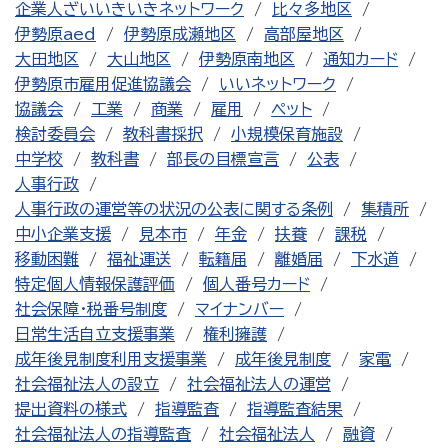
企業人ざいいきいきネットワーク
比々多地区
伊勢原aed
伊勢原成瀬地区
高部屋地区
大田地区
大山地区
伊勢原南地区
通知カード
伊勢原市雇用促進協議会
いいネットワーク
協議会
工業
商業
雇用
ペット
検討委員会
教科書採択
小規模保育施設
中学校
教科書
部長の目標宣言
公表
人事行政
人事行政の運営等の状況の公表に関する条例
集積所
中小企業支援
見本市
年金
扶養
課税
移動困難
福祉運送
転籍届
離婚届
下水道
特定個人情報保護評価
個人番号カード
社会保障・税番号制度
マイナンバー
日常生活自立支援事業
権利擁護
成年後見制度利用支援事業
成年後見制度
家電
社会福祉法人の設立
社会福祉法人の運営
提出資料の様式
指導監査
指導監査結果
社会福祉法人の指導監査
社会福祉法人
融資