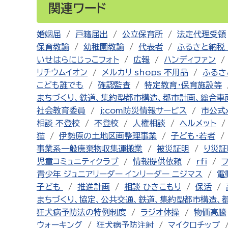
関連ワード
婚姻届
戸籍届出
公立保育所
法定代理受領
保育教諭
幼稚園教諭
代表者
ふるさと納税 
いせはらにじっこフォト
広報
ハンディファン
リチウムイオン
メルカリ shops 不用品
ふるさ
こども誰でも
確認監査
特定教育・保育施設等
まちづくり、鉄道、集約型都市構造、都市計画、総合車
社会教育委員
j:com防災情報サービス
市公式
相談 不登校
不登校
人権相談
ヘルメット
猫
伊勢原の土地区画整理事業
子ども・若者
事業系一般廃棄物収集運搬業
被災証明
り災証
児童コミュニティクラブ
情報提供依頼
rfi
青少年 ジュニアリーダー インリーダー ニジマス
電
子ども
推進計画
相談 ひきこもり
保活
まちづくり、協定、公共交通、鉄道、集約型都市構造、
狂犬病予防法の特例制度
ラジオ体操
物価高騰
ウォーキング
狂犬病予防注射
マイクロチップ