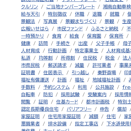
クルリン
ご当地ナンバープレート
湘南自動車検
給与天引
特別徴収
休職
退職
就職
景観法
写真展
景観まちづくり
景観
生
広報いせはら
市民ファンド
ふるさと納税
一時預かり
食育
給食
保育園
保育所
健康
訪問
手続き
出産
父子手帳
母
人材育成
行動計画
特定事業主
人材育成基
私道
均等割
所得割
住民税
税金
法
市県民税
郵送請求
減量
許可業者
事業
証明書
住居表示
引っ越し
秦野斎場
印
福祉有償運送
計画
福祉
地域福祉計画
手数料
予約システム
利用
公共施設
fre
自転車
防犯
採用試験
受験案内
採用情
閲覧
証明
住基カード
都市計画税
特別
認定長期優良住宅
バリアフリー
申告
償却
家屋証明
住宅用家屋証明
減額
住宅
家
悪質業者
排水設備
指定工事店
下水道使用