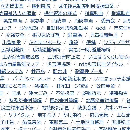
自立支援事業
権利擁護
成年後見制度利用支援事業
会福祉法人の運営
提出資料の様式
指導監査
指導監査
緊急車両
救急車
消防車
消防車両
委員会
点
ョック
心室細動
自動体外式除細動器
aed
市営住
交通安全
振り込め詐欺
駐車場
児童扶養手当
小型家電
ふれあいホール
施設
保健
シティプラザ
広域避難所
広域避難場所
緊急(一時)避難場所
土砂災害警戒区域
土砂災害防止法
いせはらくらし安心
はら雨量観測マップ
災害時協定
ntt災害伝言ダイヤル
警報システム
井戸水
配水池
耐震性プール
業
パブリックコメント
支給認定制度
いせはらっ子応
認定こども園
幼稚園
住宅ローン控除
公的年金
画
証紙
粗大ごみ
不法投棄
避難指示
避難勧告
ク
特殊災害対策編
風水害対策編
地震災害対策編
災害対策基本法
地域防災計画
防災会議
洪水ハザー
チ
リサイクル
地すべり
がけ崩れ
前兆現象
土石
電子申告
磁気媒体
東部第二
土地区画整理
非課税
廃車
仮ナンバー
自動車臨時運行許可
原動機付自転