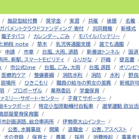
施設型給付費
奨学金
実習
共催
後援
名義
ガバメントクラウドファンディング 寄付
共同親権
新様式
電子タバコ
カレンダー、ごみ
モバイルバッテリー
と納税 note
草木
乳児等通園支援
誰でも通園
申請
市章
台風、大雨、道路
新善波トンネル
国道
両所、新駅、スマートモビリティ
ふりがな
戸籍
提言書
x
市公式line
台風、ごみ、大雨
台風 道路
オリンピ
医療的ケア
整備要綱
消防水利
消防
水利
野良
居場所
ひきこもり
職員の給与の男女の差異
新規許
明
プロポーザル
業務委託
学童保育
ファミリー・サポート・センター
子育てサポーター
動キックボード
特定小型原動機付自転車
選挙運動 政治活
高部屋愛育保育園
都市計画道路、総合車両所
伊勢原大山インター
公害、水質事故
開業
退職金
公害、アスベスト
犬の登録
保育士
農業
採用
消費喚起
事業者