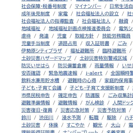
社会保障・税番号制度
マイナンバー
日常生活
成年後見制度
家電
社会福祉法人の設立
社
社会福祉法人の指導監査
社会福祉法人
融資
地域福祉
地域福祉計画点検推進委員会
電気シ
虐待
発達
児童
取組方針
技能労務職員
児童手当制度
道路占用
収入証明書
ごみ
伊勢原シティプラザ
福祉避難所
臨時避難所
土砂災害ハザードマップ
土砂災害特別警戒区域
防災いせはら
防災備蓄倉庫
雨量情報
いせ
安否確認
緊急地震速報
j-alert
全国瞬時
飲料水兼用貯水槽
避難時の心得
家庭的保育事
子ども・子育て会議
子ども・子育て支援新制度
市県民税申告
確定申告
防護服
ごみ収集計
避難準備情報
避難情報
がん検診
人間ドッ
災害復旧・復興
災害応急対策
災害予防対策
鈴川
渋田川
浸水予測
転職
駆除
ハ
土砂災害
体操
すこやか
観光
大山
課税所得証明書
ナンバープレート
名義変更