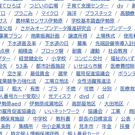
育てひろば
つどいの広場
子育て支援センター
dv
ゼロ
プラごみ
マイクロ
海洋
プラスチック
高額療
サス
農林業センサス伊勢原
学校基本調査伊勢原
祖父母
さがみオープンデータ推進研究会
オープンデータ
事業プラン
商業振興計画
譲渡所得
上場株式
使用
下水道普及率
下水道の日
募集
先端設備等導入計
点検
組積造
ブロック塀
耐震
運動
社会教育
プター
経営健全化
小学校
コンビニ交付
福祉のいず
紛失
53条
都市計画施設
いせはら市展
医療費控除
空き家
最低賃金
選挙
雇用促進協議会
ボラン
産業競争力強化法
工場立地法
女性活躍推進法
目
粗大
有害
プラ
不燃
可燃
分別
医療救
人番号カード受取り
光ディスク
dvd
cd
伊勢原aed
伊勢原成瀬地区
高部屋地区
大田地区
市雇用促進協議会
いいネットワーク
協議会
工業
商
規模保育施設
中学校
教科書
部長の目標宣言
公表
る条例
集積所
中小企業支援
見本市
年金
扶養
道
特定個人情報保護評価
個人番号カード