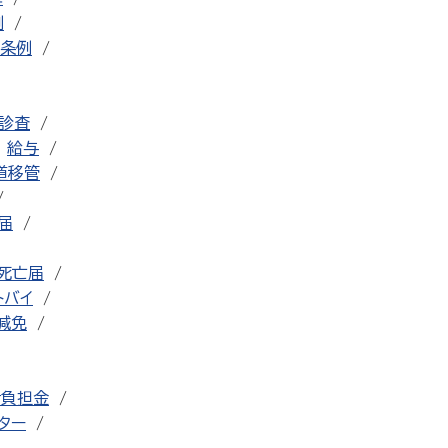
例
条例
診査
給与
道移管
届
死亡届
トバイ
減免
者負担金
ター