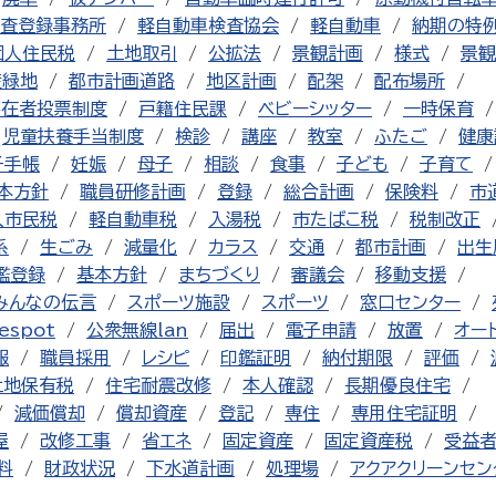
査登録事務所
軽自動車検査協会
軽自動車
納期の特
個人住民税
土地取引
公拡法
景観計画
様式
景観
産緑地
都市計画道路
地区計画
配架
配布場所
不在者投票制度
戸籍住民課
ベビーシッター
一時保育
児童扶養手当制度
検診
講座
教室
ふたご
健康
子手帳
妊娠
母子
相談
食事
子ども
子育て
本方針
職員研修計画
登録
総合計画
保険料
市
人市民税
軽自動車税
入湯税
市たばこ税
税制改正
系
生ごみ
減量化
カラス
交通
都市計画
出生
鑑登録
基本方針
まちづくり
審議会
移動支援
みんなの伝言
スポーツ施設
スポーツ
窓口センター
espot
公衆無線lan
届出
電子申請
放置
オー
報
職員採用
レシピ
印鑑証明
納付期限
評価
土地保有税
住宅耐震改修
本人確認
長期優良住宅
減価償却
償却資産
登記
専住
専用住宅証明
屋
改修工事
省エネ
固定資産
固定資産税
受益
料
財政状況
下水道計画
処理場
アクアクリーンセン