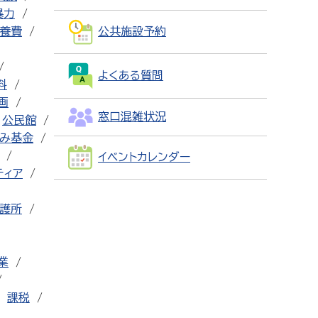
暴力
養費
公共施設予約
よくある質問
料
画
窓口混雑状況
公民館
み基金
イベントカレンダー
ティア
護所
業
課税