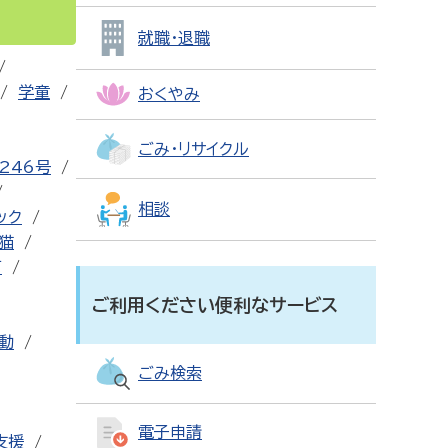
就職・退職
学童
おくやみ
ごみ・リサイクル
246号
相談
ック
猫
可
ご利用ください便利なサービス
動
ごみ検索
電子申請
支援