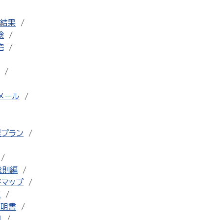
結果
検
宅
メール
援プラン
総則編
ドマップ
流
証明書
車