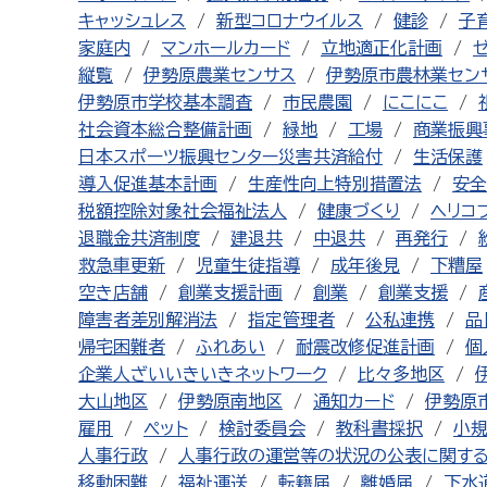
キャッシュレス
新型コロナウイルス
健診
子
家庭内
マンホールカード
立地適正化計画
縦覧
伊勢原農業センサス
伊勢原市農林業セン
伊勢原市学校基本調査
市民農園
にこにこ
社会資本総合整備計画
緑地
工場
商業振興
日本スポーツ振興センター災害共済給付
生活保護
導入促進基本計画
生産性向上特別措置法
安全
税額控除対象社会福祉法人
健康づくり
ヘリコ
退職金共済制度
建退共
中退共
再発行
救急車更新
児童生徒指導
成年後見
下糟屋
空き店舗
創業支援計画
創業
創業支援
障害者差別解消法
指定管理者
公私連携
品
帰宅困難者
ふれあい
耐震改修促進計画
個
企業人ざいいきいきネットワーク
比々多地区
大山地区
伊勢原南地区
通知カード
伊勢原
雇用
ペット
検討委員会
教科書採択
小
人事行政
人事行政の運営等の状況の公表に関す
移動困難
福祉運送
転籍届
離婚届
下水