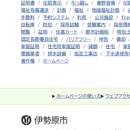
証明書
住居表示
引っ越し
秦野斎場
印
福祉有償運送
計画
福祉
地域福祉計画
手数料
予約システム
利用
公共施設
fre
自転車
防犯
採用試験
受験案内
採用情
閲覧
証明
住基カード
都市計画税
特別
認定長期優良住宅
バリアフリー
申告
償却
家屋証明
住宅用家屋証明
減額
住宅
家
悪質業者
排水設備
指定工事店
下水道使用
著作権
ホームページ
ホームページの使い方
ウェブアク