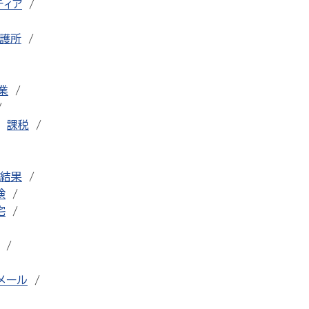
ティア
護所
業
課税
結果
検
宅
メール