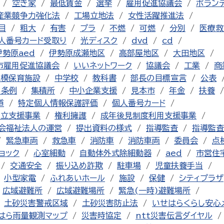
空き家
最低賃金
選挙
雇用促進協議会
ボラン
産業競争力強化法
工場立地法
女性活躍推進法
目
粗大
有害
プラ
不燃
可燃
分別
医療救
人番号カード受取り
光ディスク
dvd
cd
伊勢原aed
伊勢原成瀬地区
高部屋地区
大田地区
市雇用促進協議会
いいネットワーク
協議会
工業
商
規模保育施設
中学校
教科書
部長の目標宣言
公表
る条例
集積所
中小企業支援
見本市
年金
扶養
道
特定個人情報保護評価
個人番号カード
自立支援事業
権利擁護
成年後見制度利用支援事業
会福祉法人の運営
提出資料の様式
指導監査
指導監査
緊急車両
救急車
消防車
消防車両
委員会
点
ョック
心室細動
自動体外式除細動器
aed
市営住
交通安全
振り込め詐欺
駐車場
児童扶養手当
小型家電
ふれあいホール
施設
保健
シティプラザ
広域避難所
広域避難場所
緊急(一時)避難場所
土砂災害警戒区域
土砂災害防止法
いせはらくらし安心
はら雨量観測マップ
災害時協定
ntt災害伝言ダイヤル