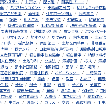
警報システム
井戸水
配水池
耐震性プール
業
パブリックコメント
支給認定制度
いせはらっ子応
認定こども園
幼稚園
住宅ローン控除
公的年金
画
証紙
粗大ごみ
不法投棄
避難指示
避難勧告
ク
特殊災害対策編
風水害対策編
地震災害対策編
災害対策基本法
地域防災計画
防災会議
洪水ハザー
チ
リサイクル
地すべり
がけ崩れ
前兆現象
土石
電子申告
磁気媒体
東部第二
土地区画整理
非課税
廃車
仮ナンバー
自動車臨時運行許可
原動機付自転
査登録事務所
軽自動車検査協会
軽自動車
納期の特
個人住民税
土地取引
公拡法
景観計画
様式
景観
産緑地
都市計画道路
地区計画
配架
配布場所
不在者投票制度
戸籍住民課
ベビーシッター
一時保育
児童扶養手当制度
検診
講座
教室
ふたご
健康
子手帳
妊娠
母子
相談
食事
子ども
子育て
本方針
職員研修計画
登録
総合計画
保険料
市
人市民税
軽自動車税
入湯税
市たばこ税
税制改正
系
生ごみ
減量化
カラス
交通
都市計画
出生