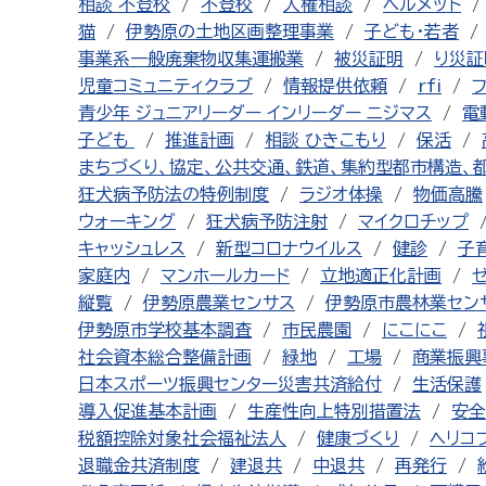
相談 不登校
不登校
人権相談
ヘルメット
猫
伊勢原の土地区画整理事業
子ども・若者
事業系一般廃棄物収集運搬業
被災証明
り災証
児童コミュニティクラブ
情報提供依頼
rfi
青少年 ジュニアリーダー インリーダー ニジマス
電
子ども
推進計画
相談 ひきこもり
保活
まちづくり、協定、公共交通、鉄道、集約型都市構造、
狂犬病予防法の特例制度
ラジオ体操
物価高騰
ウォーキング
狂犬病予防注射
マイクロチップ
キャッシュレス
新型コロナウイルス
健診
子
家庭内
マンホールカード
立地適正化計画
縦覧
伊勢原農業センサス
伊勢原市農林業セン
伊勢原市学校基本調査
市民農園
にこにこ
社会資本総合整備計画
緑地
工場
商業振興
日本スポーツ振興センター災害共済給付
生活保護
導入促進基本計画
生産性向上特別措置法
安全
税額控除対象社会福祉法人
健康づくり
ヘリコ
退職金共済制度
建退共
中退共
再発行