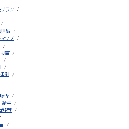
援プラン
総則編
ドマップ
流
証明書
車
例
条例
診査
給与
道移管
届