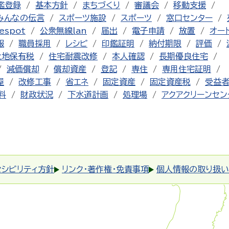
鑑登録
基本方針
まちづくり
審議会
移動支援
みんなの伝言
スポーツ施設
スポーツ
窓口センター
espot
公衆無線lan
届出
電子申請
放置
オー
報
職員採用
レシピ
印鑑証明
納付期限
評価
土地保有税
住宅耐震改修
本人確認
長期優良住宅
減価償却
償却資産
登記
専住
専用住宅証明
屋
改修工事
省エネ
固定資産
固定資産税
受益
料
財政状況
下水道計画
処理場
アクアクリーンセン
セシビリティ方針
リンク・著作権・免責事項
個人情報の取り扱い