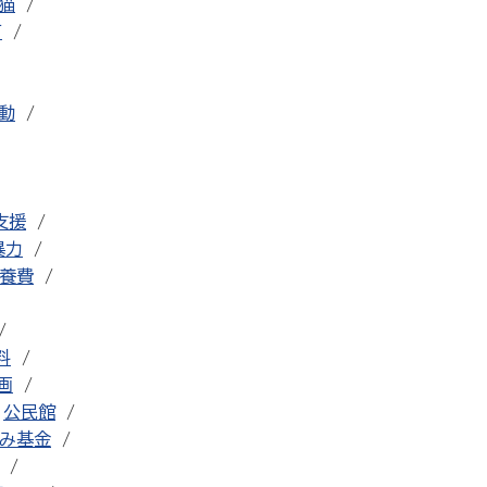
猫
可
動
支援
暴力
養費
料
画
公民館
み基金