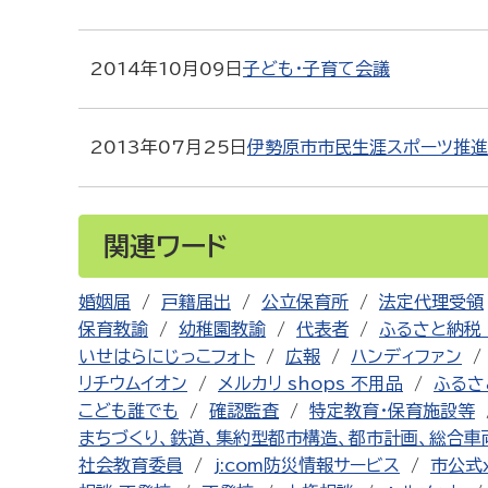
2014年10月09日
子ども・子育て会議
2013年07月25日
伊勢原市市民生涯スポーツ推
関連ワード
婚姻届
戸籍届出
公立保育所
法定代理受領
保育教諭
幼稚園教諭
代表者
ふるさと納税 
いせはらにじっこフォト
広報
ハンディファン
リチウムイオン
メルカリ shops 不用品
ふるさ
こども誰でも
確認監査
特定教育・保育施設等
まちづくり、鉄道、集約型都市構造、都市計画、総合車
社会教育委員
j:com防災情報サービス
市公式