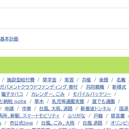
進基本計画
施設型給付費
奨学金
実習
共催
後援
名義
ガバメントクラウドファンディング 寄付
共同親権
新様式
電子タバコ
カレンダー、ごみ
モバイルバッテリー
と納税 note
草木
乳児等通園支援
誰でも通園
申請
市章
台風、大雨、道路
新善波トンネル
国道
両所、新駅、スマートモビリティ
ふりがな
戸籍
提言書
x
市公式line
台風、ごみ、大雨
台風 道路
オリンピ