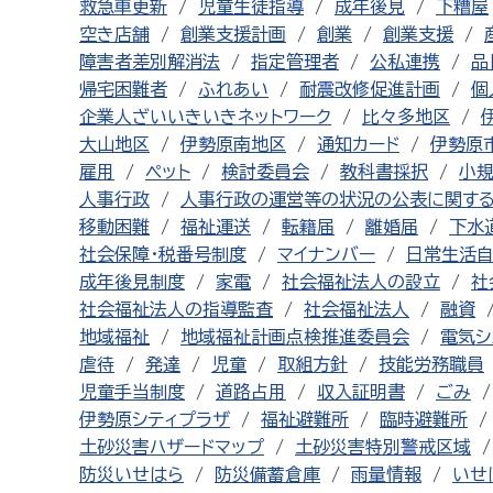
救急車更新
児童生徒指導
成年後見
下糟屋
空き店舗
創業支援計画
創業
創業支援
障害者差別解消法
指定管理者
公私連携
品
帰宅困難者
ふれあい
耐震改修促進計画
個
企業人ざいいきいきネットワーク
比々多地区
大山地区
伊勢原南地区
通知カード
伊勢原
雇用
ペット
検討委員会
教科書採択
小
人事行政
人事行政の運営等の状況の公表に関す
移動困難
福祉運送
転籍届
離婚届
下水
社会保障・税番号制度
マイナンバー
日常生活
成年後見制度
家電
社会福祉法人の設立
社
社会福祉法人の指導監査
社会福祉法人
融資
地域福祉
地域福祉計画点検推進委員会
電気シ
虐待
発達
児童
取組方針
技能労務職員
児童手当制度
道路占用
収入証明書
ごみ
伊勢原シティプラザ
福祉避難所
臨時避難所
土砂災害ハザードマップ
土砂災害特別警戒区域
防災いせはら
防災備蓄倉庫
雨量情報
いせ