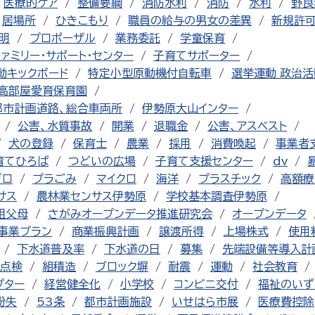
医療的ケア
整備要綱
消防水利
消防
水利
野良
居場所
ひきこもり
職員の給与の男女の差異
新規許
明
プロポーザル
業務委託
学童保育
ファミリー・サポート・センター
子育てサポーター
動キックボード
特定小型原動機付自転車
選挙運動 政治活
高部屋愛育保育園
都市計画道路、総合車両所
伊勢原大山インター
公害、水質事故
開業
退職金
公害、アスベスト
犬の登録
保育士
農業
採用
消費喚起
事業者
育てひろば
つどいの広場
子育て支援センター
dv
ゼロ
プラごみ
マイクロ
海洋
プラスチック
高額療
サス
農林業センサス伊勢原
学校基本調査伊勢原
祖父母
さがみオープンデータ推進研究会
オープンデータ
事業プラン
商業振興計画
譲渡所得
上場株式
使用
下水道普及率
下水道の日
募集
先端設備等導入計
点検
組積造
ブロック塀
耐震
運動
社会教育
プター
経営健全化
小学校
コンビニ交付
福祉のいず
紛失
53条
都市計画施設
いせはら市展
医療費控除