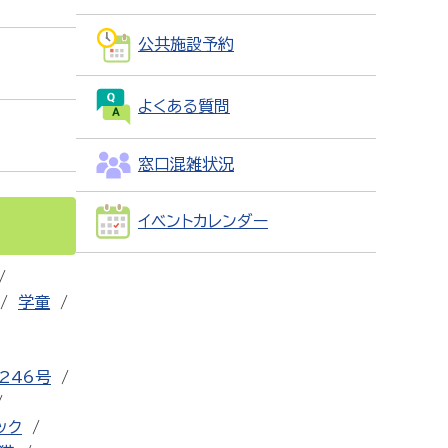
公共施設予約
よくある質問
窓口混雑状況
イベントカレンダー
学童
246号
ック