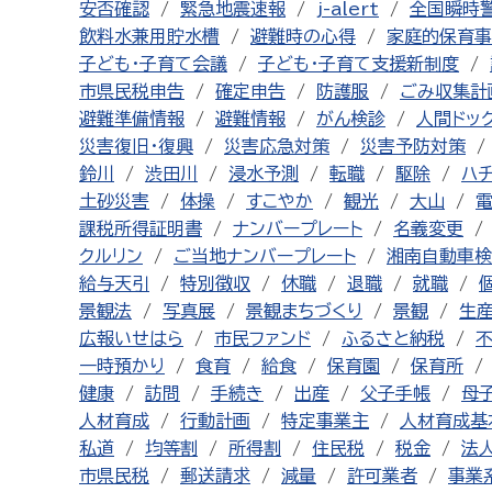
安否確認
緊急地震速報
j-alert
全国瞬時
飲料水兼用貯水槽
避難時の心得
家庭的保育事
子ども・子育て会議
子ども・子育て支援新制度
市県民税申告
確定申告
防護服
ごみ収集計
避難準備情報
避難情報
がん検診
人間ドッ
災害復旧・復興
災害応急対策
災害予防対策
鈴川
渋田川
浸水予測
転職
駆除
ハ
土砂災害
体操
すこやか
観光
大山
課税所得証明書
ナンバープレート
名義変更
クルリン
ご当地ナンバープレート
湘南自動車検
給与天引
特別徴収
休職
退職
就職
景観法
写真展
景観まちづくり
景観
生
広報いせはら
市民ファンド
ふるさと納税
一時預かり
食育
給食
保育園
保育所
健康
訪問
手続き
出産
父子手帳
母
人材育成
行動計画
特定事業主
人材育成基
私道
均等割
所得割
住民税
税金
法
市県民税
郵送請求
減量
許可業者
事業