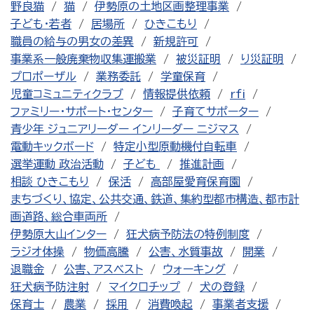
野良猫
猫
伊勢原の土地区画整理事業
子ども・若者
居場所
ひきこもり
職員の給与の男女の差異
新規許可
事業系一般廃棄物収集運搬業
被災証明
り災証明
プロポーザル
業務委託
学童保育
児童コミュニティクラブ
情報提供依頼
rfi
ファミリー・サポート・センター
子育てサポーター
青少年 ジュニアリーダー インリーダー ニジマス
電動キックボード
特定小型原動機付自転車
選挙運動 政治活動
子ども
推進計画
相談 ひきこもり
保活
高部屋愛育保育園
まちづくり、協定、公共交通、鉄道、集約型都市構造、都市計
画道路、総合車両所
伊勢原大山インター
狂犬病予防法の特例制度
ラジオ体操
物価高騰
公害、水質事故
開業
退職金
公害、アスベスト
ウォーキング
狂犬病予防注射
マイクロチップ
犬の登録
保育士
農業
採用
消費喚起
事業者支援