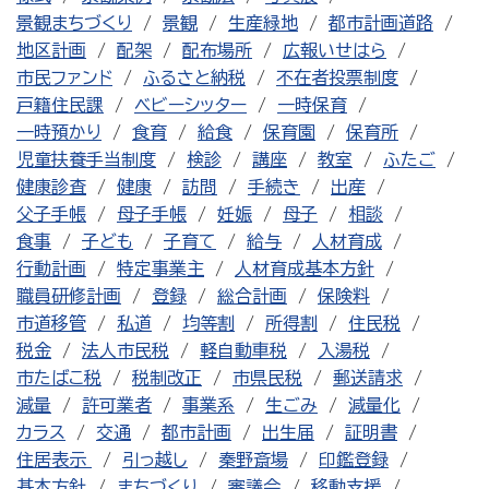
景観まちづくり
景観
生産緑地
都市計画道路
地区計画
配架
配布場所
広報いせはら
市民ファンド
ふるさと納税
不在者投票制度
戸籍住民課
ベビーシッター
一時保育
一時預かり
食育
給食
保育園
保育所
児童扶養手当制度
検診
講座
教室
ふたご
健康診査
健康
訪問
手続き
出産
父子手帳
母子手帳
妊娠
母子
相談
食事
子ども
子育て
給与
人材育成
行動計画
特定事業主
人材育成基本方針
職員研修計画
登録
総合計画
保険料
市道移管
私道
均等割
所得割
住民税
税金
法人市民税
軽自動車税
入湯税
市たばこ税
税制改正
市県民税
郵送請求
減量
許可業者
事業系
生ごみ
減量化
カラス
交通
都市計画
出生届
証明書
住居表示
引っ越し
秦野斎場
印鑑登録
基本方針
まちづくり
審議会
移動支援