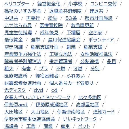
ヘリコプター
経営健全化
小学校
コンビニ交付
福祉のいずみ基金
退職金共済制度
建退共
中退共
再発行
紛失
53条
都市計画施設
いせはら市展
医療費控除
救急車更新
児童生徒指導
成年後見
下糟屋
空き家
最低賃金
選挙
雇用促進協議会
ボランティア
空き店舗
創業支援計画
創業
創業支援
産業競争力強化法
工場立地法
女性活躍推進法
障害者差別解消法
指定管理者
公私連携
品目
粗大
有害
プラ
不燃
可燃
分別
医療救護所
帰宅困難者
ふれあい
耐震改修促進計画
個人番号カード受取り
光ディスク
dvd
cd
企業人ざいいきいきネットワーク
比々多地区
伊勢原aed
伊勢原成瀬地区
高部屋地区
大田地区
大山地区
伊勢原南地区
通知カード
伊勢原市雇用促進協議会
いいネットワーク
協議会
工業
商業
雇用
ペット