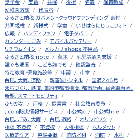
奨学金
実習
共催
後援
名義
保育教諭
幼稚園教諭
代表者
ふるさと納税 ガバメントクラウドファンディング 寄付
共同親権
新様式
学童
いせはらにじっこフォト
広報
ハンディファン
電子タバコ
カレンダー、ごみ
モバイルバッテリー
リチウムイオン
メルカリ shops 不用品
ふるさと納税 note
草木
乳児等通園支援
誰でも通園
こども誰でも
確認監査
特定教育・保育施設等
申請
市章
台風、大雨、道路
新善波トンネル
国道246号
まちづくり、鉄道、集約型都市構造、都市計画、総合車両所、
新駅、スマートモビリティ
ふりがな
戸籍
提言書
社会教育委員
j:com防災情報サービス
市公式x
市公式line
台風、ごみ、大雨
台風 道路
オリンピック
相談 不登校
不登校
人権相談
ヘルメット
医療的ケア
整備要綱
消防水利
消防
水利