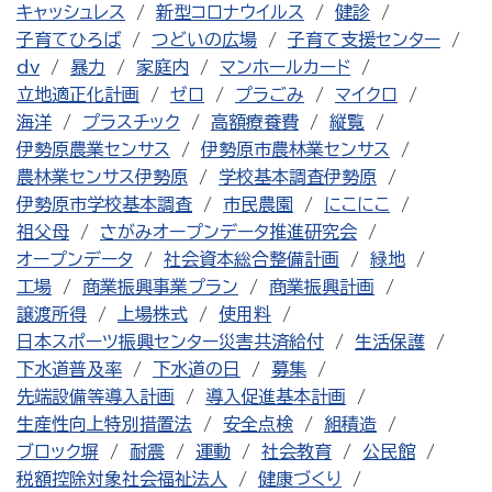
キャッシュレス
新型コロナウイルス
健診
子育てひろば
つどいの広場
子育て支援センター
dv
暴力
家庭内
マンホールカード
立地適正化計画
ゼロ
プラごみ
マイクロ
海洋
プラスチック
高額療養費
縦覧
伊勢原農業センサス
伊勢原市農林業センサス
農林業センサス伊勢原
学校基本調査伊勢原
伊勢原市学校基本調査
市民農園
にこにこ
祖父母
さがみオープンデータ推進研究会
オープンデータ
社会資本総合整備計画
緑地
工場
商業振興事業プラン
商業振興計画
譲渡所得
上場株式
使用料
日本スポーツ振興センター災害共済給付
生活保護
下水道普及率
下水道の日
募集
先端設備等導入計画
導入促進基本計画
生産性向上特別措置法
安全点検
組積造
ブロック塀
耐震
運動
社会教育
公民館
税額控除対象社会福祉法人
健康づくり