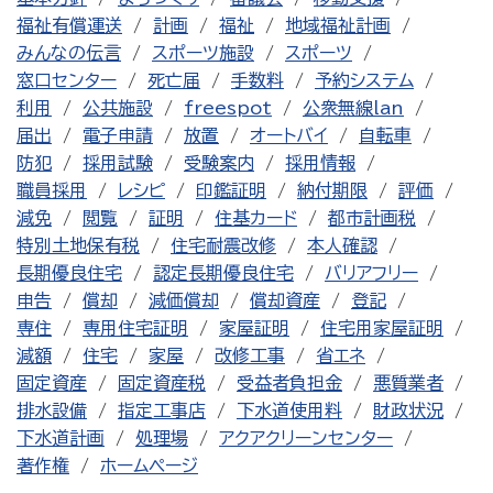
福祉有償運送
計画
福祉
地域福祉計画
みんなの伝言
スポーツ施設
スポーツ
窓口センター
死亡届
手数料
予約システム
利用
公共施設
freespot
公衆無線lan
届出
電子申請
放置
オートバイ
自転車
防犯
採用試験
受験案内
採用情報
職員採用
レシピ
印鑑証明
納付期限
評価
減免
閲覧
証明
住基カード
都市計画税
特別土地保有税
住宅耐震改修
本人確認
長期優良住宅
認定長期優良住宅
バリアフリー
申告
償却
減価償却
償却資産
登記
専住
専用住宅証明
家屋証明
住宅用家屋証明
減額
住宅
家屋
改修工事
省エネ
固定資産
固定資産税
受益者負担金
悪質業者
排水設備
指定工事店
下水道使用料
財政状況
下水道計画
処理場
アクアクリーンセンター
著作権
ホームページ