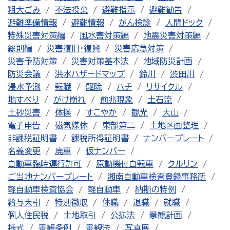
粗大ごみ
不法投棄
避難指示
避難勧告
避難準備情報
避難情報
がん検診
人間ドック
特殊災害対策編
風水害対策編
地震災害対策編
総則編
災害復旧・復興
災害応急対策
災害予防対策
災害対策基本法
地域防災計画
防災会議
洪水ハザードマップ
鈴川
渋田川
浸水予測
転職
駆除
ハチ
リサイクル
地すべり
がけ崩れ
前兆現象
土石流
土砂災害
体操
すこやか
観光
大山
電子申告
磁気媒体
東部第二
土地区画整理
非課税証明書
課税所得証明書
ナンバープレート
名義変更
廃車
仮ナンバー
自動車臨時運行許可
原動機付自転車
クルリン
ご当地ナンバープレート
湘南自動車検査登録事務所
軽自動車検査協会
軽自動車
納期の特例
給与天引
特別徴収
休職
退職
就職
個人住民税
土地取引
公拡法
景観計画
様式
景観条例
景観法
写真展