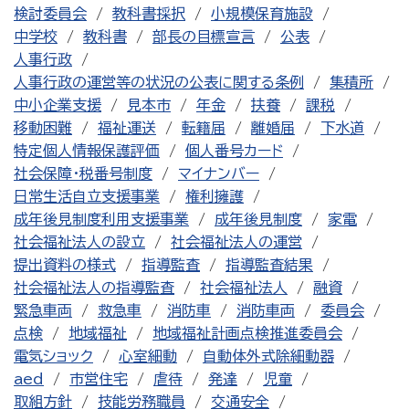
検討委員会
教科書採択
小規模保育施設
中学校
教科書
部長の目標宣言
公表
人事行政
人事行政の運営等の状況の公表に関する条例
集積所
中小企業支援
見本市
年金
扶養
課税
移動困難
福祉運送
転籍届
離婚届
下水道
特定個人情報保護評価
個人番号カード
社会保障・税番号制度
マイナンバー
日常生活自立支援事業
権利擁護
成年後見制度利用支援事業
成年後見制度
家電
社会福祉法人の設立
社会福祉法人の運営
提出資料の様式
指導監査
指導監査結果
社会福祉法人の指導監査
社会福祉法人
融資
緊急車両
救急車
消防車
消防車両
委員会
点検
地域福祉
地域福祉計画点検推進委員会
電気ショック
心室細動
自動体外式除細動器
aed
市営住宅
虐待
発達
児童
取組方針
技能労務職員
交通安全