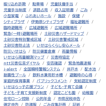
振り込め詐欺
駐車場
児童扶養手当
児童手当制度
道路占用
収入証明書
ごみ
小型家電
ふれあいホール
施設
保健
シティプラザ
伊勢原シティプラザ
福祉避難所
臨時避難所
広域避難所
広域避難場所
緊急(一時)避難場所
土砂災害ハザードマップ
土砂災害特別警戒区域
土砂災害警戒区域
土砂災害防止法
いせはらくらし安心メール
防災いせはら
防災備蓄倉庫
雨量情報
いせはら雨量観測マップ
災害時協定
ntt災害伝言ダイヤル
安否確認
緊急地震速報
j-alert
全国瞬時警報システム
井戸水
配水池
耐震性プール
飲料水兼用貯水槽
避難時の心得
家庭的保育事業
パブリックコメント
支給認定制度
いせはらっ子応援プラン
子ども・子育て会議
子ども・子育て支援新制度
認定こども園
幼稚園
住宅ローン控除
公的年金
市県民税申告
確定申告
防護服
ごみ収集計画
証紙