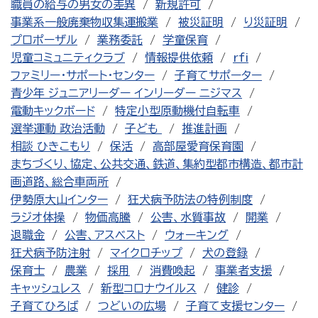
職員の給与の男女の差異
新規許可
事業系一般廃棄物収集運搬業
被災証明
り災証明
プロポーザル
業務委託
学童保育
児童コミュニティクラブ
情報提供依頼
rfi
ファミリー・サポート・センター
子育てサポーター
青少年 ジュニアリーダー インリーダー ニジマス
電動キックボード
特定小型原動機付自転車
選挙運動 政治活動
子ども
推進計画
相談 ひきこもり
保活
高部屋愛育保育園
まちづくり、協定、公共交通、鉄道、集約型都市構造、都市計
画道路、総合車両所
伊勢原大山インター
狂犬病予防法の特例制度
ラジオ体操
物価高騰
公害、水質事故
開業
退職金
公害、アスベスト
ウォーキング
狂犬病予防注射
マイクロチップ
犬の登録
保育士
農業
採用
消費喚起
事業者支援
キャッシュレス
新型コロナウイルス
健診
子育てひろば
つどいの広場
子育て支援センター