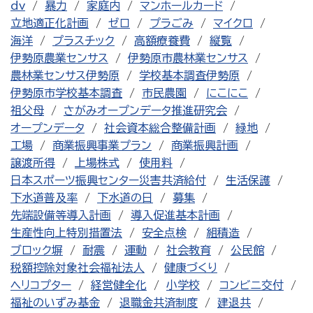
dv
暴力
家庭内
マンホールカード
立地適正化計画
ゼロ
プラごみ
マイクロ
海洋
プラスチック
高額療養費
縦覧
伊勢原農業センサス
伊勢原市農林業センサス
農林業センサス伊勢原
学校基本調査伊勢原
伊勢原市学校基本調査
市民農園
にこにこ
祖父母
さがみオープンデータ推進研究会
オープンデータ
社会資本総合整備計画
緑地
工場
商業振興事業プラン
商業振興計画
譲渡所得
上場株式
使用料
日本スポーツ振興センター災害共済給付
生活保護
下水道普及率
下水道の日
募集
先端設備等導入計画
導入促進基本計画
生産性向上特別措置法
安全点検
組積造
ブロック塀
耐震
運動
社会教育
公民館
税額控除対象社会福祉法人
健康づくり
ヘリコプター
経営健全化
小学校
コンビニ交付
福祉のいずみ基金
退職金共済制度
建退共