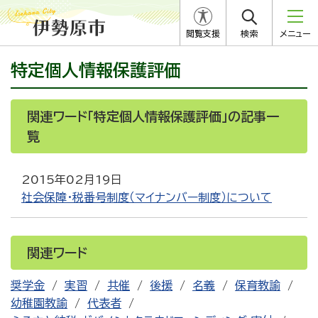
閲覧支援
検索
メニュー
特定個人情報保護評価
関連ワード「特定個人情報保護評価」の記事一
覧
2015年02月19日
社会保障・税番号制度（マイナンバー制度）について
関連ワード
奨学金
実習
共催
後援
名義
保育教諭
幼稚園教諭
代表者