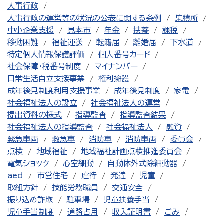
人事行政
人事行政の運営等の状況の公表に関する条例
集積所
中小企業支援
見本市
年金
扶養
課税
移動困難
福祉運送
転籍届
離婚届
下水道
特定個人情報保護評価
個人番号カード
社会保障・税番号制度
マイナンバー
日常生活自立支援事業
権利擁護
成年後見制度利用支援事業
成年後見制度
家電
社会福祉法人の設立
社会福祉法人の運営
提出資料の様式
指導監査
指導監査結果
社会福祉法人の指導監査
社会福祉法人
融資
緊急車両
救急車
消防車
消防車両
委員会
点検
地域福祉
地域福祉計画点検推進委員会
電気ショック
心室細動
自動体外式除細動器
aed
市営住宅
虐待
発達
児童
取組方針
技能労務職員
交通安全
振り込め詐欺
駐車場
児童扶養手当
児童手当制度
道路占用
収入証明書
ごみ