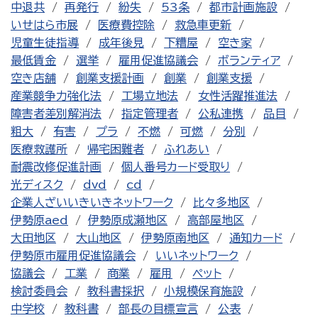
中退共
再発行
紛失
53条
都市計画施設
いせはら市展
医療費控除
救急車更新
児童生徒指導
成年後見
下糟屋
空き家
最低賃金
選挙
雇用促進協議会
ボランティア
空き店舗
創業支援計画
創業
創業支援
産業競争力強化法
工場立地法
女性活躍推進法
障害者差別解消法
指定管理者
公私連携
品目
粗大
有害
プラ
不燃
可燃
分別
医療救護所
帰宅困難者
ふれあい
耐震改修促進計画
個人番号カード受取り
光ディスク
dvd
cd
企業人ざいいきいきネットワーク
比々多地区
伊勢原aed
伊勢原成瀬地区
高部屋地区
大田地区
大山地区
伊勢原南地区
通知カード
伊勢原市雇用促進協議会
いいネットワーク
協議会
工業
商業
雇用
ペット
検討委員会
教科書採択
小規模保育施設
中学校
教科書
部長の目標宣言
公表