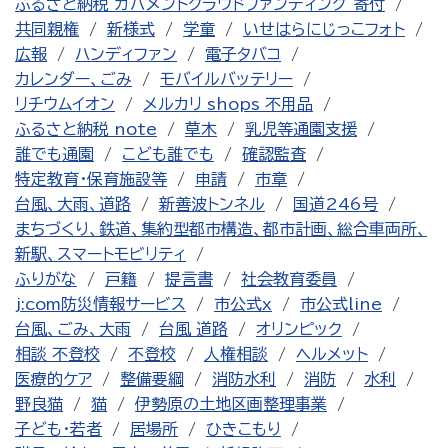
ふるさと納税 ガバメントクラウドファンディング 寄付
共同親権
新様式
学童
いせはらにじっこフォト
広報
ハンディファン
電子タバコ
カレンダー、ごみ
モバイルバッテリー
リチウムイオン
メルカリ shops 不用品
ふるさと納税 note
草木
乳児等通園支援
誰でも通園
こども誰でも
確認監査
特定教育・保育施設等
申請
市章
台風、大雨、道路
新善波トンネル
国道246号
まちづくり、鉄道、集約型都市構造、都市計画、総合車両所、
新駅、スマートモビリティ
ふりがな
戸籍
提言書
社会教育委員
j:com防災情報サービス
市公式x
市公式line
台風、ごみ、大雨
台風 道路
オリンピック
相談 不登校
不登校
人権相談
ヘルメット
医療的ケア
整備要綱
消防水利
消防
水利
野良猫
猫
伊勢原の土地区画整理事業
子ども・若者
居場所
ひきこもり