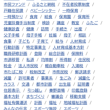
市民ファンド
ふるさと納税
不在者投票制度
戸籍住民課
ベビーシッター
一時保育
一時預かり
食育
給食
保育園
保育所
児童扶養手当制度
検診
講座
教室
ふたご
健康診査
健康
訪問
手続き
出産
父子手帳
母子手帳
妊娠
母子
相談
食事
子ども
子育て
給与
人材育成
行動計画
特定事業主
人材育成基本方針
職員研修計画
登録
総合計画
保険料
市道移管
私道
均等割
所得割
住民税
税金
法人市民税
軽自動車税
入湯税
市たばこ税
税制改正
市県民税
郵送請求
減量
許可業者
事業系
生ごみ
減量化
カラス
交通
都市計画
出生届
証明書
住居表示
引っ越し
秦野斎場
印鑑登録
基本方針
まちづくり
審議会
移動支援
福祉有償運送
計画
福祉
地域福祉計画
みんなの伝言
スポーツ施設
スポーツ