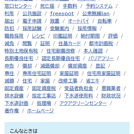
窓口センター
死亡届
手数料
予約システム
利用
公共施設
freespot
公衆無線lan
届出
電子申請
放置
オートバイ
自転車
防犯
採用試験
受験案内
採用情報
職員採用
レシピ
印鑑証明
納付期限
評価
減免
閲覧
証明
住基カード
都市計画税
特別土地保有税
住宅耐震改修
本人確認
長期優良住宅
認定長期優良住宅
バリアフリー
申告
償却
減価償却
償却資産
登記
専住
専用住宅証明
家屋証明
住宅用家屋証明
減額
住宅
家屋
改修工事
省エネ
固定資産
固定資産税
受益者負担金
悪質業者
排水設備
指定工事店
下水道使用料
財政状況
下水道計画
処理場
アクアクリーンセンター
著作権
ホームページ
こんなときは