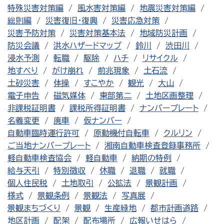
特殊災害対策編
風水害対策編
地震災害対策編
総則編
災害復旧・復興
災害応急対策
災害予防対策
災害対策基本法
地域防災計画
防災会議
洪水ハザードマップ
鈴川
渋田川
浸水予測
転職
駆除
ハチ
リサイクル
地すべり
がけ崩れ
前兆現象
土石流
土砂災害
体操
すこやか
観光
大山
電子申告
磁気媒体
東部第二
土地区画整理
非課税証明書
課税所得証明書
ナンバープレート
名義変更
廃車
仮ナンバー
自動車臨時運行許可
原動機付自転車
クルリン
ご当地ナンバープレート
湘南自動車検査登録事務所
軽自動車検査協会
軽自動車
納期の特例
給与天引
特別徴収
休職
退職
就職
個人住民税
土地取引
公拡法
景観計画
様式
景観条例
景観法
写真展
景観まちづくり
景観
生産緑地
都市計画道路
地区計画
配架
配布場所
広報いせはら