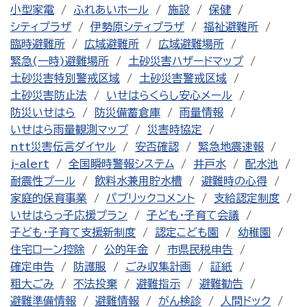
小型家電
ふれあいホール
施設
保健
シティプラザ
伊勢原シティプラザ
福祉避難所
臨時避難所
広域避難所
広域避難場所
緊急(一時)避難場所
土砂災害ハザードマップ
土砂災害特別警戒区域
土砂災害警戒区域
土砂災害防止法
いせはらくらし安心メール
防災いせはら
防災備蓄倉庫
雨量情報
いせはら雨量観測マップ
災害時協定
ntt災害伝言ダイヤル
安否確認
緊急地震速報
j-alert
全国瞬時警報システム
井戸水
配水池
耐震性プール
飲料水兼用貯水槽
避難時の心得
家庭的保育事業
パブリックコメント
支給認定制度
いせはらっ子応援プラン
子ども・子育て会議
子ども・子育て支援新制度
認定こども園
幼稚園
住宅ローン控除
公的年金
市県民税申告
確定申告
防護服
ごみ収集計画
証紙
粗大ごみ
不法投棄
避難指示
避難勧告
避難準備情報
避難情報
がん検診
人間ドック