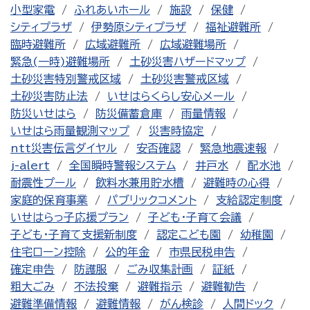
小型家電
ふれあいホール
施設
保健
シティプラザ
伊勢原シティプラザ
福祉避難所
臨時避難所
広域避難所
広域避難場所
緊急(一時)避難場所
土砂災害ハザードマップ
土砂災害特別警戒区域
土砂災害警戒区域
土砂災害防止法
いせはらくらし安心メール
防災いせはら
防災備蓄倉庫
雨量情報
いせはら雨量観測マップ
災害時協定
ntt災害伝言ダイヤル
安否確認
緊急地震速報
j-alert
全国瞬時警報システム
井戸水
配水池
耐震性プール
飲料水兼用貯水槽
避難時の心得
家庭的保育事業
パブリックコメント
支給認定制度
いせはらっ子応援プラン
子ども・子育て会議
子ども・子育て支援新制度
認定こども園
幼稚園
住宅ローン控除
公的年金
市県民税申告
確定申告
防護服
ごみ収集計画
証紙
粗大ごみ
不法投棄
避難指示
避難勧告
避難準備情報
避難情報
がん検診
人間ドック