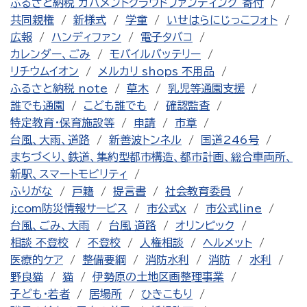
ふるさと納税 ガバメントクラウドファンディング 寄付
共同親権
新様式
学童
いせはらにじっこフォト
広報
ハンディファン
電子タバコ
カレンダー、ごみ
モバイルバッテリー
リチウムイオン
メルカリ shops 不用品
ふるさと納税 note
草木
乳児等通園支援
誰でも通園
こども誰でも
確認監査
特定教育・保育施設等
申請
市章
台風、大雨、道路
新善波トンネル
国道246号
まちづくり、鉄道、集約型都市構造、都市計画、総合車両所、
新駅、スマートモビリティ
ふりがな
戸籍
提言書
社会教育委員
j:com防災情報サービス
市公式x
市公式line
台風、ごみ、大雨
台風 道路
オリンピック
相談 不登校
不登校
人権相談
ヘルメット
医療的ケア
整備要綱
消防水利
消防
水利
野良猫
猫
伊勢原の土地区画整理事業
子ども・若者
居場所
ひきこもり