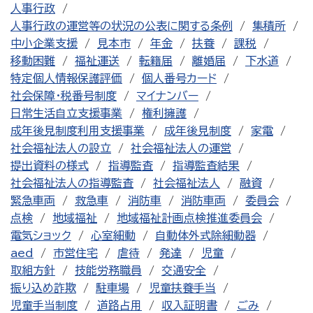
人事行政
人事行政の運営等の状況の公表に関する条例
集積所
中小企業支援
見本市
年金
扶養
課税
移動困難
福祉運送
転籍届
離婚届
下水道
特定個人情報保護評価
個人番号カード
社会保障・税番号制度
マイナンバー
日常生活自立支援事業
権利擁護
成年後見制度利用支援事業
成年後見制度
家電
社会福祉法人の設立
社会福祉法人の運営
提出資料の様式
指導監査
指導監査結果
社会福祉法人の指導監査
社会福祉法人
融資
緊急車両
救急車
消防車
消防車両
委員会
点検
地域福祉
地域福祉計画点検推進委員会
電気ショック
心室細動
自動体外式除細動器
aed
市営住宅
虐待
発達
児童
取組方針
技能労務職員
交通安全
振り込め詐欺
駐車場
児童扶養手当
児童手当制度
道路占用
収入証明書
ごみ