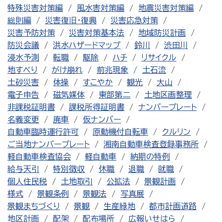
特殊災害対策編
風水害対策編
地震災害対策編
総則編
災害復旧・復興
災害応急対策
災害予防対策
災害対策基本法
地域防災計画
防災会議
洪水ハザードマップ
鈴川
渋田川
浸水予測
転職
駆除
ハチ
リサイクル
地すべり
がけ崩れ
前兆現象
土石流
土砂災害
体操
すこやか
観光
大山
電子申告
磁気媒体
東部第二
土地区画整理
非課税証明書
課税所得証明書
ナンバープレート
名義変更
廃車
仮ナンバー
自動車臨時運行許可
原動機付自転車
クルリン
ご当地ナンバープレート
湘南自動車検査登録事務所
軽自動車検査協会
軽自動車
納期の特例
給与天引
特別徴収
休職
退職
就職
個人住民税
土地取引
公拡法
景観計画
様式
景観条例
景観法
写真展
景観まちづくり
景観
生産緑地
都市計画道路
地区計画
配架
配布場所
広報いせはら