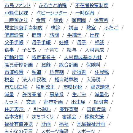
市民ファンド
ふるさと納税
不在者投票制度
戸籍住民課
ベビーシッター
一時保育
一時預かり
食育
給食
保育園
保育所
児童扶養手当制度
検診
講座
教室
ふたご
健康診査
健康
訪問
手続き
出産
父子手帳
母子手帳
妊娠
母子
相談
食事
子ども
子育て
給与
人材育成
行動計画
特定事業主
人材育成基本方針
職員研修計画
登録
総合計画
保険料
市道移管
私道
均等割
所得割
住民税
税金
法人市民税
軽自動車税
入湯税
市たばこ税
税制改正
市県民税
郵送請求
減量
許可業者
事業系
生ごみ
減量化
カラス
交通
都市計画
出生届
証明書
住居表示
引っ越し
秦野斎場
印鑑登録
基本方針
まちづくり
審議会
移動支援
福祉有償運送
計画
福祉
地域福祉計画
みんなの伝言
スポーツ施設
スポーツ