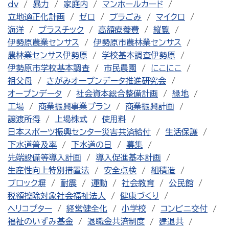
dv
暴力
家庭内
マンホールカード
立地適正化計画
ゼロ
プラごみ
マイクロ
海洋
プラスチック
高額療養費
縦覧
伊勢原農業センサス
伊勢原市農林業センサス
農林業センサス伊勢原
学校基本調査伊勢原
伊勢原市学校基本調査
市民農園
にこにこ
祖父母
さがみオープンデータ推進研究会
オープンデータ
社会資本総合整備計画
緑地
工場
商業振興事業プラン
商業振興計画
譲渡所得
上場株式
使用料
日本スポーツ振興センター災害共済給付
生活保護
下水道普及率
下水道の日
募集
先端設備等導入計画
導入促進基本計画
生産性向上特別措置法
安全点検
組積造
ブロック塀
耐震
運動
社会教育
公民館
税額控除対象社会福祉法人
健康づくり
ヘリコプター
経営健全化
小学校
コンビニ交付
福祉のいずみ基金
退職金共済制度
建退共