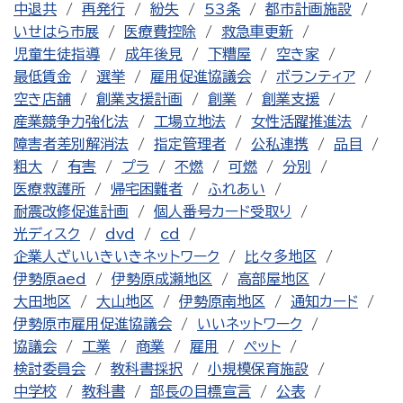
中退共
再発行
紛失
53条
都市計画施設
いせはら市展
医療費控除
救急車更新
児童生徒指導
成年後見
下糟屋
空き家
最低賃金
選挙
雇用促進協議会
ボランティア
空き店舗
創業支援計画
創業
創業支援
産業競争力強化法
工場立地法
女性活躍推進法
障害者差別解消法
指定管理者
公私連携
品目
粗大
有害
プラ
不燃
可燃
分別
医療救護所
帰宅困難者
ふれあい
耐震改修促進計画
個人番号カード受取り
光ディスク
dvd
cd
企業人ざいいきいきネットワーク
比々多地区
伊勢原aed
伊勢原成瀬地区
高部屋地区
大田地区
大山地区
伊勢原南地区
通知カード
伊勢原市雇用促進協議会
いいネットワーク
協議会
工業
商業
雇用
ペット
検討委員会
教科書採択
小規模保育施設
中学校
教科書
部長の目標宣言
公表