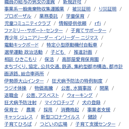
職員の給与の男女の差異
新規許可
事業系一般廃棄物収集運搬業
被災証明
り災証明
プロポーザル
業務委託
学童保育
児童コミュニティクラブ
情報提供依頼
rfi
ファミリー・サポート・センター
子育てサポーター
青少年 ジュニアリーダー インリーダー ニジマス
電動キックボード
特定小型原動機付自転車
選挙運動 政治活動
子ども
推進計画
相談 ひきこもり
保活
高部屋愛育保育園
まちづくり、協定、公共交通、鉄道、集約型都市構造、都市計
画道路、総合車両所
伊勢原大山インター
狂犬病予防法の特例制度
ラジオ体操
物価高騰
公害、水質事故
開業
退職金
公害、アスベスト
ウォーキング
狂犬病予防注射
マイクロチップ
犬の登録
保育士
農業
採用
消費喚起
事業者支援
キャッシュレス
新型コロナウイルス
健診
子育てひろば
つどいの広場
子育て支援センター