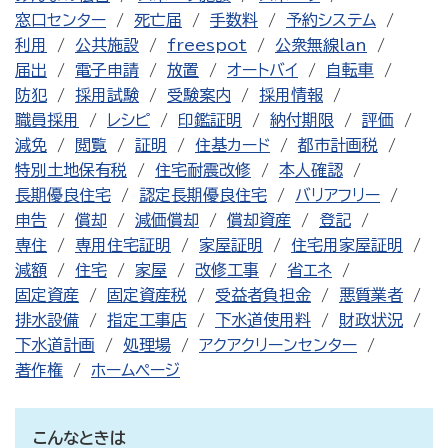
窓口センター
死亡届
手数料
予約システム
利用
公共施設
freespot
公衆無線lan
届出
電子申請
放置
オートバイ
自転車
防犯
採用試験
受験案内
採用情報
職員採用
レシピ
印鑑証明
納付期限
評価
減免
閲覧
証明
住基カード
都市計画税
特別土地保有税
住宅耐震改修
本人確認
長期優良住宅
認定長期優良住宅
バリアフリー
申告
償却
減価償却
償却資産
登記
専住
専用住宅証明
家屋証明
住宅用家屋証明
減額
住宅
家屋
改修工事
省エネ
固定資産
固定資産税
受益者負担金
悪質業者
排水設備
指定工事店
下水道使用料
財政状況
下水道計画
処理場
アクアクリーンセンター
著作権
ホームページ
こんなときは