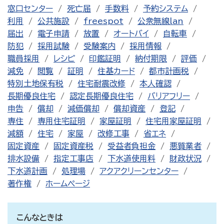
窓口センター
死亡届
手数料
予約システム
利用
公共施設
freespot
公衆無線lan
届出
電子申請
放置
オートバイ
自転車
防犯
採用試験
受験案内
採用情報
職員採用
レシピ
印鑑証明
納付期限
評価
減免
閲覧
証明
住基カード
都市計画税
特別土地保有税
住宅耐震改修
本人確認
長期優良住宅
認定長期優良住宅
バリアフリー
申告
償却
減価償却
償却資産
登記
専住
専用住宅証明
家屋証明
住宅用家屋証明
減額
住宅
家屋
改修工事
省エネ
固定資産
固定資産税
受益者負担金
悪質業者
排水設備
指定工事店
下水道使用料
財政状況
下水道計画
処理場
アクアクリーンセンター
著作権
ホームページ
こんなときは