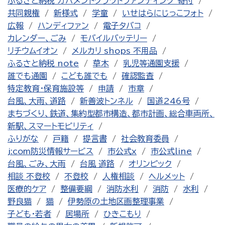
ふるさと納税 ガバメントクラウドファンディング 寄付
共同親権
新様式
学童
いせはらにじっこフォト
広報
ハンディファン
電子タバコ
カレンダー、ごみ
モバイルバッテリー
リチウムイオン
メルカリ shops 不用品
ふるさと納税 note
草木
乳児等通園支援
誰でも通園
こども誰でも
確認監査
特定教育・保育施設等
申請
市章
台風、大雨、道路
新善波トンネル
国道246号
まちづくり、鉄道、集約型都市構造、都市計画、総合車両所、
新駅、スマートモビリティ
ふりがな
戸籍
提言書
社会教育委員
j:com防災情報サービス
市公式x
市公式line
台風、ごみ、大雨
台風 道路
オリンピック
相談 不登校
不登校
人権相談
ヘルメット
医療的ケア
整備要綱
消防水利
消防
水利
野良猫
猫
伊勢原の土地区画整理事業
子ども・若者
居場所
ひきこもり