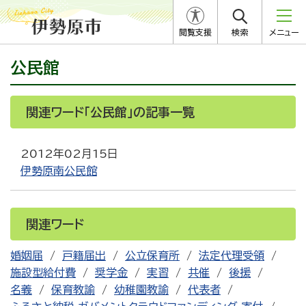
閲覧支援
検索
メニュー
公民館
関連ワード「公民館」の記事一覧
2012年02月15日
伊勢原南公民館
関連ワード
婚姻届
戸籍届出
公立保育所
法定代理受領
施設型給付費
奨学金
実習
共催
後援
名義
保育教諭
幼稚園教諭
代表者