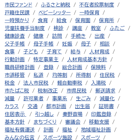
市民ファンド
ふるさと納税
不在者投票制度
戸籍住民課
ベビーシッター
一時保育
一時預かり
食育
給食
保育園
保育所
児童扶養手当制度
検診
講座
教室
ふたご
健康診査
健康
訪問
手続き
出産
父子手帳
母子手帳
妊娠
母子
相談
食事
子ども
子育て
給与
人材育成
行動計画
特定事業主
人材育成基本方針
職員研修計画
登録
総合計画
保険料
市道移管
私道
均等割
所得割
住民税
税金
法人市民税
軽自動車税
入湯税
市たばこ税
税制改正
市県民税
郵送請求
減量
許可業者
事業系
生ごみ
減量化
カラス
交通
都市計画
出生届
証明書
住居表示
引っ越し
秦野斎場
印鑑登録
基本方針
まちづくり
審議会
移動支援
福祉有償運送
計画
福祉
地域福祉計画
みんなの伝言
スポーツ施設
スポーツ