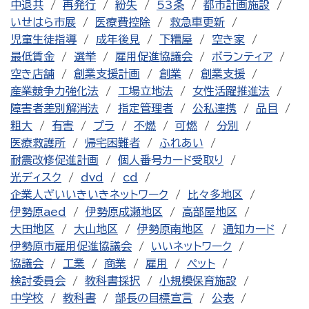
中退共
再発行
紛失
53条
都市計画施設
いせはら市展
医療費控除
救急車更新
児童生徒指導
成年後見
下糟屋
空き家
最低賃金
選挙
雇用促進協議会
ボランティア
空き店舗
創業支援計画
創業
創業支援
産業競争力強化法
工場立地法
女性活躍推進法
障害者差別解消法
指定管理者
公私連携
品目
粗大
有害
プラ
不燃
可燃
分別
医療救護所
帰宅困難者
ふれあい
耐震改修促進計画
個人番号カード受取り
光ディスク
dvd
cd
企業人ざいいきいきネットワーク
比々多地区
伊勢原aed
伊勢原成瀬地区
高部屋地区
大田地区
大山地区
伊勢原南地区
通知カード
伊勢原市雇用促進協議会
いいネットワーク
協議会
工業
商業
雇用
ペット
検討委員会
教科書採択
小規模保育施設
中学校
教科書
部長の目標宣言
公表