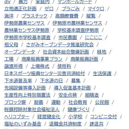
dv
暴力
家庭内
マンホールカード
立地適正化計画
ゼロ
プラごみ
マイクロ
海洋
プラスチック
高額療養費
縦覧
伊勢原農業センサス
伊勢原市農林業センサス
農林業センサス伊勢原
学校基本調査伊勢原
伊勢原市学校基本調査
市民農園
にこにこ
祖父母
さがみオープンデータ推進研究会
オープンデータ
社会資本総合整備計画
緑地
工場
商業振興事業プラン
商業振興計画
譲渡所得
上場株式
使用料
日本スポーツ振興センター災害共済給付
生活保護
下水道普及率
下水道の日
募集
先端設備等導入計画
導入促進基本計画
生産性向上特別措置法
安全点検
組積造
ブロック塀
耐震
運動
社会教育
公民館
税額控除対象社会福祉法人
健康づくり
ヘリコプター
経営健全化
小学校
コンビニ交付
福祉のいずみ基金
退職金共済制度
建退共