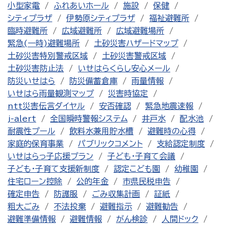
小型家電
ふれあいホール
施設
保健
シティプラザ
伊勢原シティプラザ
福祉避難所
臨時避難所
広域避難所
広域避難場所
緊急(一時)避難場所
土砂災害ハザードマップ
土砂災害特別警戒区域
土砂災害警戒区域
土砂災害防止法
いせはらくらし安心メール
防災いせはら
防災備蓄倉庫
雨量情報
いせはら雨量観測マップ
災害時協定
ntt災害伝言ダイヤル
安否確認
緊急地震速報
j-alert
全国瞬時警報システム
井戸水
配水池
耐震性プール
飲料水兼用貯水槽
避難時の心得
家庭的保育事業
パブリックコメント
支給認定制度
いせはらっ子応援プラン
子ども・子育て会議
子ども・子育て支援新制度
認定こども園
幼稚園
住宅ローン控除
公的年金
市県民税申告
確定申告
防護服
ごみ収集計画
証紙
粗大ごみ
不法投棄
避難指示
避難勧告
避難準備情報
避難情報
がん検診
人間ドック