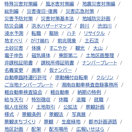
特殊災害対策編
風水害対策編
地震災害対策編
総則編
災害復旧・復興
災害応急対策
災害予防対策
災害対策基本法
地域防災計画
防災会議
洪水ハザードマップ
鈴川
渋田川
浸水予測
転職
駆除
ハチ
リサイクル
地すべり
がけ崩れ
前兆現象
土石流
土砂災害
体操
すこやか
観光
大山
電子申告
磁気媒体
東部第二
土地区画整理
非課税証明書
課税所得証明書
ナンバープレート
名義変更
廃車
仮ナンバー
自動車臨時運行許可
原動機付自転車
クルリン
ご当地ナンバープレート
湘南自動車検査登録事務所
軽自動車検査協会
軽自動車
納期の特例
給与天引
特別徴収
休職
退職
就職
個人住民税
土地取引
公拡法
景観計画
様式
景観条例
景観法
写真展
景観まちづくり
景観
生産緑地
都市計画道路
地区計画
配架
配布場所
広報いせはら