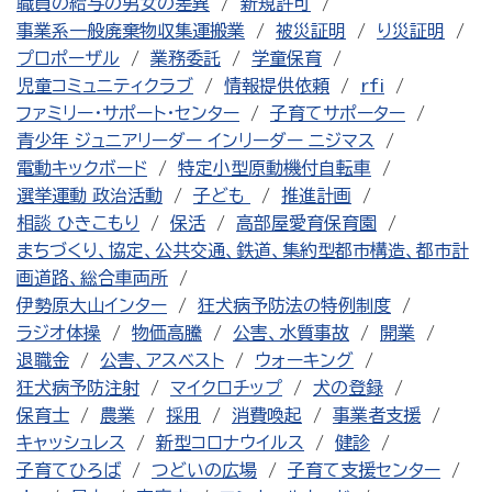
職員の給与の男女の差異
新規許可
事業系一般廃棄物収集運搬業
被災証明
り災証明
プロポーザル
業務委託
学童保育
児童コミュニティクラブ
情報提供依頼
rfi
ファミリー・サポート・センター
子育てサポーター
青少年 ジュニアリーダー インリーダー ニジマス
電動キックボード
特定小型原動機付自転車
選挙運動 政治活動
子ども
推進計画
相談 ひきこもり
保活
高部屋愛育保育園
まちづくり、協定、公共交通、鉄道、集約型都市構造、都市計
画道路、総合車両所
伊勢原大山インター
狂犬病予防法の特例制度
ラジオ体操
物価高騰
公害、水質事故
開業
退職金
公害、アスベスト
ウォーキング
狂犬病予防注射
マイクロチップ
犬の登録
保育士
農業
採用
消費喚起
事業者支援
キャッシュレス
新型コロナウイルス
健診
子育てひろば
つどいの広場
子育て支援センター