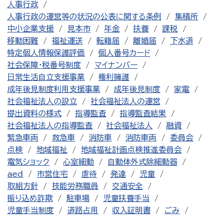
人事行政
人事行政の運営等の状況の公表に関する条例
集積所
中小企業支援
見本市
年金
扶養
課税
移動困難
福祉運送
転籍届
離婚届
下水道
特定個人情報保護評価
個人番号カード
社会保障・税番号制度
マイナンバー
日常生活自立支援事業
権利擁護
成年後見制度利用支援事業
成年後見制度
家電
社会福祉法人の設立
社会福祉法人の運営
提出資料の様式
指導監査
指導監査結果
社会福祉法人の指導監査
社会福祉法人
融資
緊急車両
救急車
消防車
消防車両
委員会
点検
地域福祉
地域福祉計画点検推進委員会
電気ショック
心室細動
自動体外式除細動器
aed
市営住宅
虐待
発達
児童
取組方針
技能労務職員
交通安全
振り込め詐欺
駐車場
児童扶養手当
児童手当制度
道路占用
収入証明書
ごみ