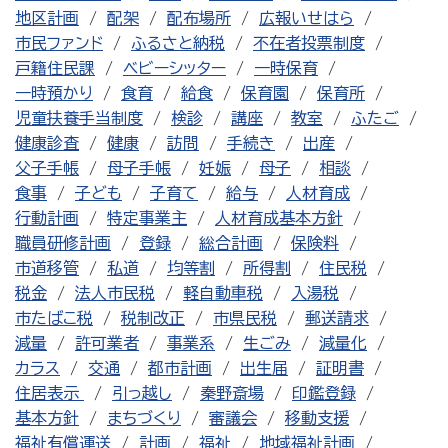
地区計画
配架
配布場所
広報いせはら
市民ファンド
ふるさと納税
不在者投票制度
戸籍住民課
ベビーシッター
一時保育
一時預かり
食育
給食
保育園
保育所
児童扶養手当制度
検診
講座
教室
ふたご
健康診査
健康
訪問
手続き
出産
父子手帳
母子手帳
妊娠
母子
相談
食事
子ども
子育て
給与
人材育成
行動計画
特定事業主
人材育成基本方針
職員研修計画
登録
総合計画
保険料
市道移管
私道
均等割
所得割
住民税
税金
法人市民税
軽自動車税
入湯税
市たばこ税
税制改正
市県民税
郵送請求
減量
許可業者
事業系
生ごみ
減量化
カラス
交通
都市計画
出生届
証明書
住居表示
引っ越し
秦野斎場
印鑑登録
基本方針
まちづくり
審議会
移動支援
福祉有償運送
計画
福祉
地域福祉計画