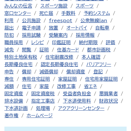
みんなの伝言
スポーツ施設
スポーツ
窓口センター
死亡届
手数料
予約システム
利用
公共施設
freespot
公衆無線lan
届出
電子申請
放置
オートバイ
自転車
防犯
採用試験
受験案内
採用情報
職員採用
レシピ
印鑑証明
納付期限
評価
減免
閲覧
証明
住基カード
都市計画税
特別土地保有税
住宅耐震改修
本人確認
長期優良住宅
認定長期優良住宅
バリアフリー
申告
償却
減価償却
償却資産
登記
専住
専用住宅証明
家屋証明
住宅用家屋証明
減額
住宅
家屋
改修工事
省エネ
固定資産
固定資産税
受益者負担金
悪質業者
排水設備
指定工事店
下水道使用料
財政状況
下水道計画
処理場
アクアクリーンセンター
著作権
ホームページ