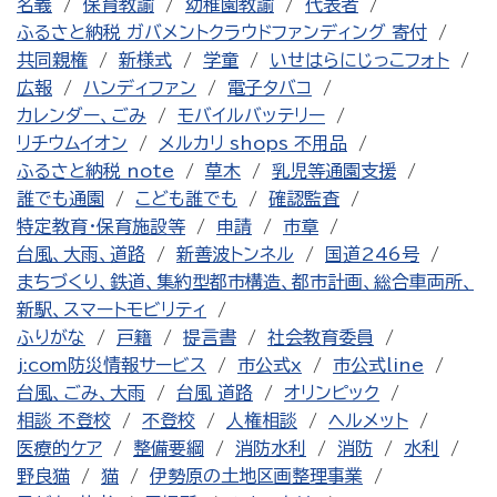
名義
保育教諭
幼稚園教諭
代表者
ふるさと納税 ガバメントクラウドファンディング 寄付
共同親権
新様式
学童
いせはらにじっこフォト
広報
ハンディファン
電子タバコ
カレンダー、ごみ
モバイルバッテリー
リチウムイオン
メルカリ shops 不用品
ふるさと納税 note
草木
乳児等通園支援
誰でも通園
こども誰でも
確認監査
特定教育・保育施設等
申請
市章
台風、大雨、道路
新善波トンネル
国道246号
まちづくり、鉄道、集約型都市構造、都市計画、総合車両所、
新駅、スマートモビリティ
ふりがな
戸籍
提言書
社会教育委員
j:com防災情報サービス
市公式x
市公式line
台風、ごみ、大雨
台風 道路
オリンピック
相談 不登校
不登校
人権相談
ヘルメット
医療的ケア
整備要綱
消防水利
消防
水利
野良猫
猫
伊勢原の土地区画整理事業