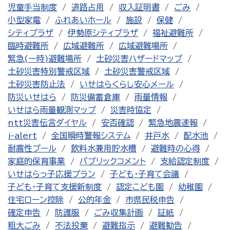
児童手当制度
道路占用
収入証明書
ごみ
小型家電
ふれあいホール
施設
保健
シティプラザ
伊勢原シティプラザ
福祉避難所
臨時避難所
広域避難所
広域避難場所
緊急(一時)避難場所
土砂災害ハザードマップ
土砂災害特別警戒区域
土砂災害警戒区域
土砂災害防止法
いせはらくらし安心メール
防災いせはら
防災備蓄倉庫
雨量情報
いせはら雨量観測マップ
災害時協定
ntt災害伝言ダイヤル
安否確認
緊急地震速報
j-alert
全国瞬時警報システム
井戸水
配水池
耐震性プール
飲料水兼用貯水槽
避難時の心得
家庭的保育事業
パブリックコメント
支給認定制度
いせはらっ子応援プラン
子ども・子育て会議
子ども・子育て支援新制度
認定こども園
幼稚園
住宅ローン控除
公的年金
市県民税申告
確定申告
防護服
ごみ収集計画
証紙
粗大ごみ
不法投棄
避難指示
避難勧告