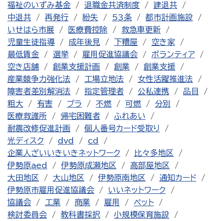
福祉のいずみ基金
退職金共済制度
建退共
中退共
再発行
紛失
53条
都市計画施設
いせはら市展
医療費控除
救急車更新
児童生徒指導
成年後見
下糟屋
空き家
最低賃金
選挙
雇用促進協議会
ボランティア
空き店舗
創業支援計画
創業
創業支援
産業競争力強化法
工場立地法
女性活躍推進法
障害者差別解消法
指定管理者
公私連携
品目
粗大
有害
プラ
不燃
可燃
分別
医療救護所
帰宅困難者
ふれあい
耐震改修促進計画
個人番号カード受取り
光ディスク
dvd
cd
企業人ざいいきいきネットワーク
比々多地区
伊勢原aed
伊勢原成瀬地区
高部屋地区
大田地区
大山地区
伊勢原南地区
通知カード
伊勢原市雇用促進協議会
いいネットワーク
協議会
工業
商業
雇用
ペット
検討委員会
教科書採択
小規模保育施設