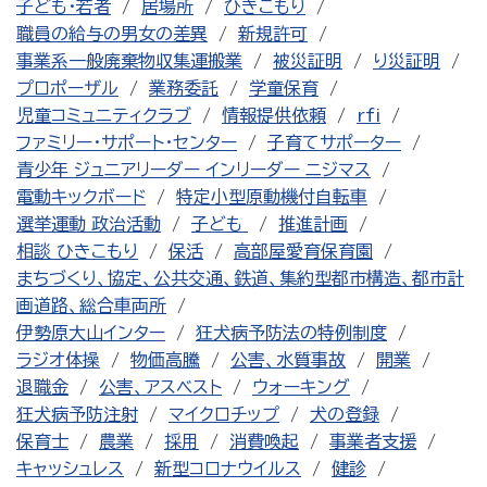
子ども・若者
居場所
ひきこもり
職員の給与の男女の差異
新規許可
事業系一般廃棄物収集運搬業
被災証明
り災証明
プロポーザル
業務委託
学童保育
児童コミュニティクラブ
情報提供依頼
rfi
ファミリー・サポート・センター
子育てサポーター
青少年 ジュニアリーダー インリーダー ニジマス
電動キックボード
特定小型原動機付自転車
選挙運動 政治活動
子ども
推進計画
相談 ひきこもり
保活
高部屋愛育保育園
まちづくり、協定、公共交通、鉄道、集約型都市構造、都市計
画道路、総合車両所
伊勢原大山インター
狂犬病予防法の特例制度
ラジオ体操
物価高騰
公害、水質事故
開業
退職金
公害、アスベスト
ウォーキング
狂犬病予防注射
マイクロチップ
犬の登録
保育士
農業
採用
消費喚起
事業者支援
キャッシュレス
新型コロナウイルス
健診