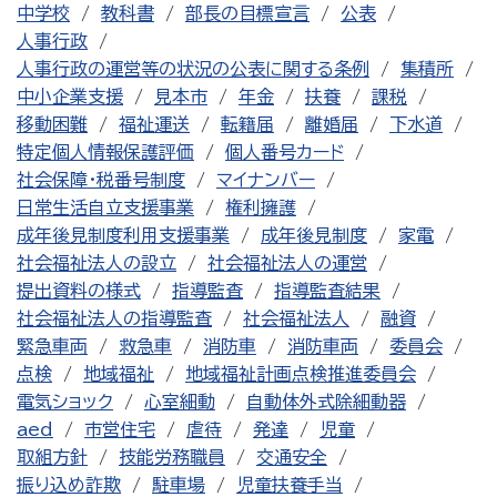
中学校
教科書
部長の目標宣言
公表
人事行政
人事行政の運営等の状況の公表に関する条例
集積所
中小企業支援
見本市
年金
扶養
課税
移動困難
福祉運送
転籍届
離婚届
下水道
特定個人情報保護評価
個人番号カード
社会保障・税番号制度
マイナンバー
日常生活自立支援事業
権利擁護
成年後見制度利用支援事業
成年後見制度
家電
社会福祉法人の設立
社会福祉法人の運営
提出資料の様式
指導監査
指導監査結果
社会福祉法人の指導監査
社会福祉法人
融資
緊急車両
救急車
消防車
消防車両
委員会
点検
地域福祉
地域福祉計画点検推進委員会
電気ショック
心室細動
自動体外式除細動器
aed
市営住宅
虐待
発達
児童
取組方針
技能労務職員
交通安全
振り込め詐欺
駐車場
児童扶養手当