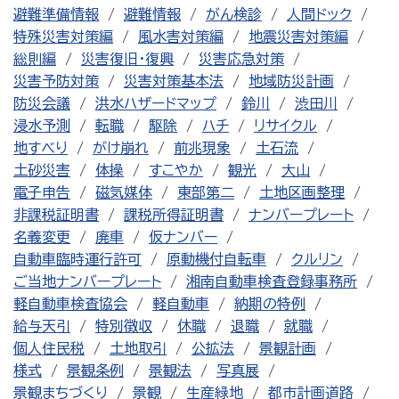
避難準備情報
避難情報
がん検診
人間ドック
特殊災害対策編
風水害対策編
地震災害対策編
総則編
災害復旧・復興
災害応急対策
災害予防対策
災害対策基本法
地域防災計画
防災会議
洪水ハザードマップ
鈴川
渋田川
浸水予測
転職
駆除
ハチ
リサイクル
地すべり
がけ崩れ
前兆現象
土石流
土砂災害
体操
すこやか
観光
大山
電子申告
磁気媒体
東部第二
土地区画整理
非課税証明書
課税所得証明書
ナンバープレート
名義変更
廃車
仮ナンバー
自動車臨時運行許可
原動機付自転車
クルリン
ご当地ナンバープレート
湘南自動車検査登録事務所
軽自動車検査協会
軽自動車
納期の特例
給与天引
特別徴収
休職
退職
就職
個人住民税
土地取引
公拡法
景観計画
様式
景観条例
景観法
写真展
景観まちづくり
景観
生産緑地
都市計画道路