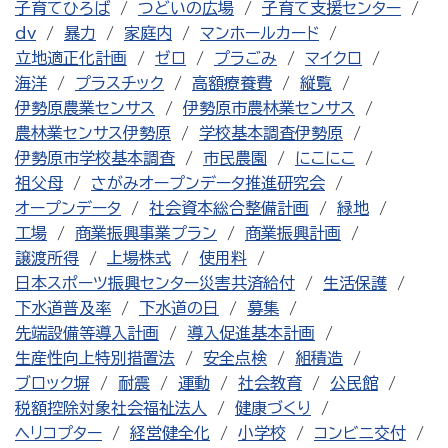
子育てひろば
つどいの広場
子育て支援センター
dv
暴力
家庭内
マンホールカード
立地適正化計画
ゼロ
プラごみ
マイクロ
海洋
プラスチック
高額療養費
縦覧
伊勢原農業センサス
伊勢原市農林業センサス
農林業センサス伊勢原
学校基本調査伊勢原
伊勢原市学校基本調査
市民農園
にこにこ
祖父母
さがみオープンデータ推進研究会
オープンデータ
社会資本総合整備計画
緑地
工場
商業振興事業プラン
商業振興計画
譲渡所得
上場株式
使用料
日本スポーツ振興センター災害共済給付
生活保護
下水道普及率
下水道の日
募集
先端設備等導入計画
導入促進基本計画
生産性向上特別措置法
安全点検
組積造
ブロック塀
耐震
運動
社会教育
公民館
税額控除対象社会福祉法人
健康づくり
ヘリコプター
経営健全化
小学校
コンビニ交付