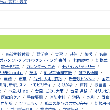
様式が変わります
施設型給付費
奨学金
実習
共催
後援
名義
ガバメントクラウドファンディング 寄付
共同親権
新様式
電子タバコ
カレンダー、ごみ
モバイルバッテリー
と納税 note
草木
乳児等通園支援
誰でも通園
申請
市章
台風、大雨、道路
新善波トンネル
国道
両所、新駅、スマートモビリティ
ふりがな
戸籍
提言書
x
市公式line
台風、ごみ、大雨
台風 道路
オリンピ
医療的ケア
整備要綱
消防水利
消防
水利
野良
居場所
ひきこもり
職員の給与の男女の差異
新規許
明
プロポーザル
業務委託
学童保育