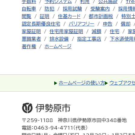
手数料
予約システム
利用
公共施設
fre
自転車
防犯
採用試験
受験案内
採用情
閲覧
証明
住基カード
都市計画税
特別
認定長期優良住宅
バリアフリー
申告
償却
家屋証明
住宅用家屋証明
減額
住宅
家
悪質業者
排水設備
指定工事店
下水道使用
著作権
ホームページ
ホームページの使い方
ウェブアク
〒259-1188 神奈川県伊勢原市田中348番地
電話：0463-94-4711（代表）