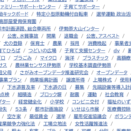
ファミリー・サポート・センター
子育てサポーター
動キックボード
特定小型原動機付自転車
選挙運動 政治活
高部屋愛育保育園
都市計画道路、総合車両所
伊勢原大山インター
公害、水質事故
開業
退職金
公害、アスベスト
犬の登録
保育士
農業
採用
消費喚起
事業者
育てひろば
つどいの広場
子育て支援センター
dv
ゼロ
プラごみ
マイクロ
海洋
プラスチック
高額療
サス
農林業センサス伊勢原
学校基本調査伊勢原
祖父母
さがみオープンデータ推進研究会
オープンデータ
事業プラン
商業振興計画
譲渡所得
上場株式
使用
下水道普及率
下水道の日
募集
先端設備等導入計
点検
組積造
ブロック塀
耐震
運動
社会教育
プター
経営健全化
小学校
コンビニ交付
福祉のいず
紛失
53条
都市計画施設
いせはら市展
医療費控除
空き家
最低賃金
選挙
雇用促進協議会
ボラン
産業競争力強化法
工場立地法
女性活躍推進法