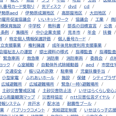
目
粗大
有害
プラ
不燃
可燃
分別
医療救
人番号カード受取り
光ディスク
dvd
cd
伊勢原aed
伊勢原成瀬地区
高部屋地区
大田地区
市雇用促進協議会
いいネットワーク
協議会
工業
商
規模保育施設
中学校
教科書
部長の目標宣言
公表
る条例
集積所
中小企業支援
見本市
年金
扶養
道
特定個人情報保護評価
個人番号カード
自立支援事業
権利擁護
成年後見制度利用支援事業
会福祉法人の運営
提出資料の様式
指導監査
指導監査
緊急車両
救急車
消防車
消防車両
委員会
点
ョック
心室細動
自動体外式除細動器
aed
市営住
交通安全
振り込め詐欺
駐車場
児童扶養手当
小型家電
ふれあいホール
施設
保健
シティプラザ
広域避難所
広域避難場所
緊急(一時)避難場所
土砂災害警戒区域
土砂災害防止法
いせはらくらし安心
はら雨量観測マップ
災害時協定
ntt災害伝言ダイヤル
警報システム
井戸水
配水池
耐震性プール
業
パブリックコメント
支給認定制度
いせはらっ子応