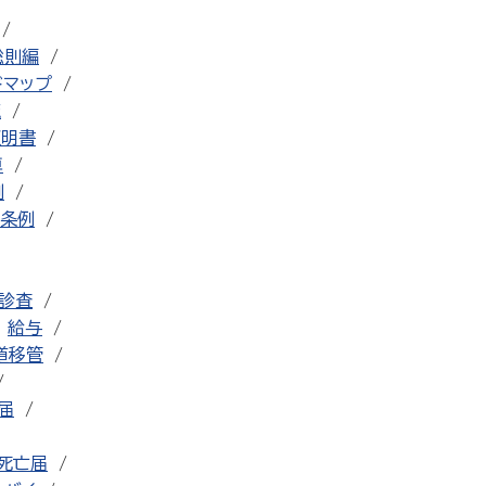
総則編
ドマップ
流
証明書
車
例
条例
診査
給与
道移管
届
死亡届