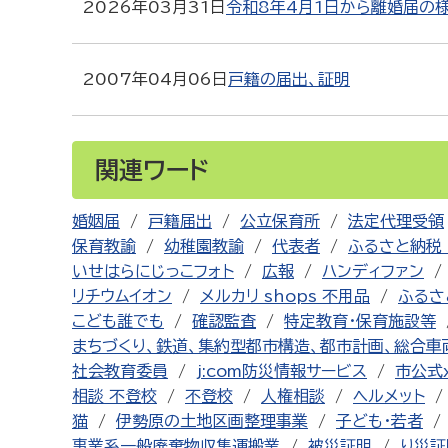
2026年03月31日
令和8年4月1日から離婚届の
2007年04月06日
戸籍の届出、証明
関連ワード
婚姻届
戸籍届出
公立保育所
法定代理受領
保育教諭
幼稚園教諭
代表者
ふるさと納税 
いせはらにじっこフォト
広報
ハンディファン
リチウムイオン
メルカリ shops 不用品
ふるさ
こども誰でも
確認監査
特定教育・保育施設等
まちづくり、鉄道、集約型都市構造、都市計画、総合車
社会教育委員
j:com防災情報サービス
市公式
相談 不登校
不登校
人権相談
ヘルメット
猫
伊勢原の土地区画整理事業
子ども・若者
事業系一般廃棄物収集運搬業
被災証明
り災証