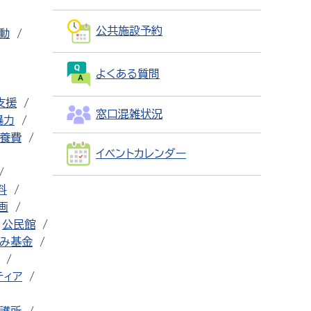
公共施設予約
動
よくある質問
支援
窓口混雑状況
暴力
養費
イベントカレンダー
料
画
公民館
み基金
ティア