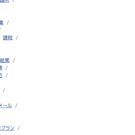
護所
業
課税
結果
検
宅
メール
援プラン