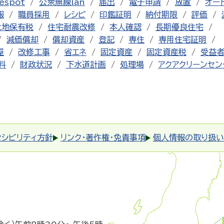
espot
公衆無線lan
届出
電子申請
放置
オー
報
職員採用
レシピ
印鑑証明
納付期限
評価
土地保有税
住宅耐震改修
本人確認
長期優良住宅
減価償却
償却資産
登記
専住
専用住宅証明
屋
改修工事
省エネ
固定資産
固定資産税
受益
料
財政状況
下水道計画
処理場
アクアクリーンセン
セシビリティ方針
リンク・著作権・免責事項
個人情報の取り扱い