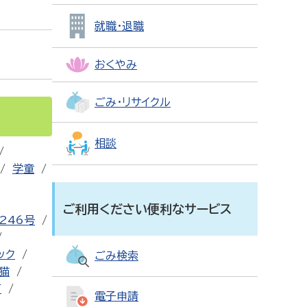
就職・退職
おくやみ
ごみ・リサイクル
相談
学童
ご利用ください便利なサービス
246号
ック
ごみ検索
猫
可
電子申請