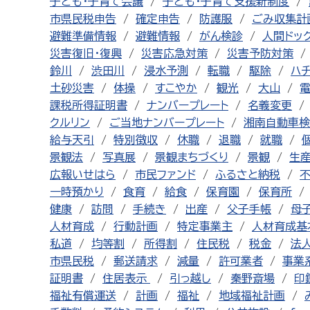
子ども・子育て会議
子ども・子育て支援新制度
市県民税申告
確定申告
防護服
ごみ収集計
避難準備情報
避難情報
がん検診
人間ドッ
災害復旧・復興
災害応急対策
災害予防対策
鈴川
渋田川
浸水予測
転職
駆除
ハ
土砂災害
体操
すこやか
観光
大山
課税所得証明書
ナンバープレート
名義変更
クルリン
ご当地ナンバープレート
湘南自動車検
給与天引
特別徴収
休職
退職
就職
景観法
写真展
景観まちづくり
景観
生
広報いせはら
市民ファンド
ふるさと納税
一時預かり
食育
給食
保育園
保育所
健康
訪問
手続き
出産
父子手帳
母
人材育成
行動計画
特定事業主
人材育成基
私道
均等割
所得割
住民税
税金
法
市県民税
郵送請求
減量
許可業者
事業
証明書
住居表示
引っ越し
秦野斎場
印
福祉有償運送
計画
福祉
地域福祉計画