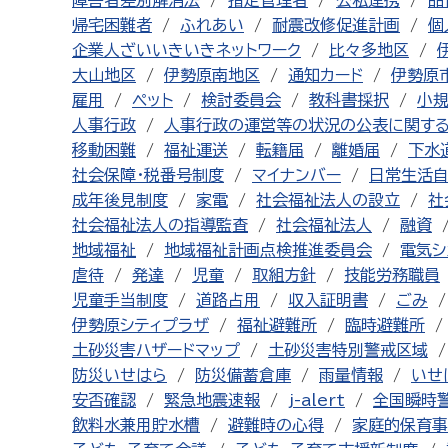
障害者差別解消法
指定管理者
公私連携
品
帰宅困難者
ふれあい
耐震改修促進計画
個
企業人ざいいきいきネットワーク
比々多地区
大山地区
伊勢原南地区
通知カード
伊勢原
雇用
ペット
検討委員会
教科書採択
小
人事行政
人事行政の運営等の状況の公表に関す
移動困難
福祉運送
転籍届
離婚届
下水
社会保障・税番号制度
マイナンバー
日常生活
成年後見制度
家電
社会福祉法人の設立
社
社会福祉法人の指導監査
社会福祉法人
融資
地域福祉
地域福祉計画点検推進委員会
電気シ
虐待
発達
児童
取組方針
技能労務職員
児童手当制度
道路占用
収入証明書
ごみ
伊勢原シティプラザ
福祉避難所
臨時避難所
土砂災害ハザードマップ
土砂災害特別警戒区域
防災いせはら
防災備蓄倉庫
雨量情報
いせ
安否確認
緊急地震速報
j-alert
全国瞬時
飲料水兼用貯水槽
避難時の心得
家庭的保育事