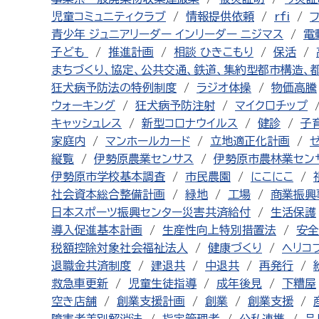
児童コミュニティクラブ
情報提供依頼
rfi
青少年 ジュニアリーダー インリーダー ニジマス
電
子ども
推進計画
相談 ひきこもり
保活
まちづくり、協定、公共交通、鉄道、集約型都市構造、
狂犬病予防法の特例制度
ラジオ体操
物価高騰
ウォーキング
狂犬病予防注射
マイクロチップ
キャッシュレス
新型コロナウイルス
健診
子
家庭内
マンホールカード
立地適正化計画
縦覧
伊勢原農業センサス
伊勢原市農林業セン
伊勢原市学校基本調査
市民農園
にこにこ
社会資本総合整備計画
緑地
工場
商業振興
日本スポーツ振興センター災害共済給付
生活保護
導入促進基本計画
生産性向上特別措置法
安全
税額控除対象社会福祉法人
健康づくり
ヘリコ
退職金共済制度
建退共
中退共
再発行
救急車更新
児童生徒指導
成年後見
下糟屋
空き店舗
創業支援計画
創業
創業支援