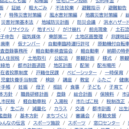
認定こども園
幼稚園
住宅ローン控除
公的年金
画
証紙
粗大ごみ
不法投棄
避難指示
避難勧告
ク
特殊災害対策編
風水害対策編
地震災害対策編
災害対策基本法
地域防災計画
防災会議
洪水ハザー
チ
リサイクル
地すべり
がけ崩れ
前兆現象
土石
電子申告
磁気媒体
東部第二
土地区画整理
非課税
廃車
仮ナンバー
自動車臨時運行許可
原動機付自転
査登録事務所
軽自動車検査協会
軽自動車
納期の特
個人住民税
土地取引
公拡法
景観計画
様式
景観
産緑地
都市計画道路
地区計画
配架
配布場所
不在者投票制度
戸籍住民課
ベビーシッター
一時保育
児童扶養手当制度
検診
講座
教室
ふたご
健康
子手帳
妊娠
母子
相談
食事
子ども
子育て
本方針
職員研修計画
登録
総合計画
保険料
市
人市民税
軽自動車税
入湯税
市たばこ税
税制改正
系
生ごみ
減量化
カラス
交通
都市計画
出生
鑑登録
基本方針
まちづくり
審議会
移動支援
みんなの伝言
スポーツ施設
スポーツ
窓口センター