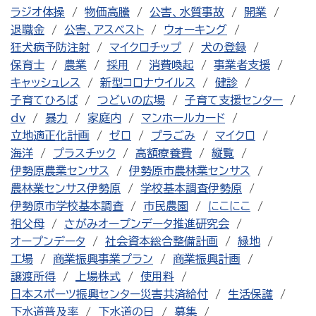
ラジオ体操
物価高騰
公害、水質事故
開業
退職金
公害、アスベスト
ウォーキング
狂犬病予防注射
マイクロチップ
犬の登録
保育士
農業
採用
消費喚起
事業者支援
キャッシュレス
新型コロナウイルス
健診
子育てひろば
つどいの広場
子育て支援センター
dv
暴力
家庭内
マンホールカード
立地適正化計画
ゼロ
プラごみ
マイクロ
海洋
プラスチック
高額療養費
縦覧
伊勢原農業センサス
伊勢原市農林業センサス
農林業センサス伊勢原
学校基本調査伊勢原
伊勢原市学校基本調査
市民農園
にこにこ
祖父母
さがみオープンデータ推進研究会
オープンデータ
社会資本総合整備計画
緑地
工場
商業振興事業プラン
商業振興計画
譲渡所得
上場株式
使用料
日本スポーツ振興センター災害共済給付
生活保護
下水道普及率
下水道の日
募集