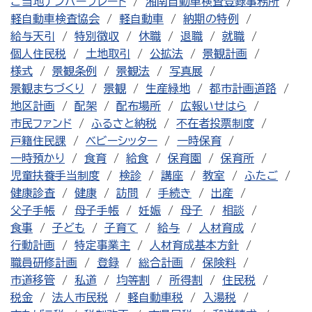
ご当地ナンバープレート
湘南自動車検査登録事務所
軽自動車検査協会
軽自動車
納期の特例
給与天引
特別徴収
休職
退職
就職
個人住民税
土地取引
公拡法
景観計画
様式
景観条例
景観法
写真展
景観まちづくり
景観
生産緑地
都市計画道路
地区計画
配架
配布場所
広報いせはら
市民ファンド
ふるさと納税
不在者投票制度
戸籍住民課
ベビーシッター
一時保育
一時預かり
食育
給食
保育園
保育所
児童扶養手当制度
検診
講座
教室
ふたご
健康診査
健康
訪問
手続き
出産
父子手帳
母子手帳
妊娠
母子
相談
食事
子ども
子育て
給与
人材育成
行動計画
特定事業主
人材育成基本方針
職員研修計画
登録
総合計画
保険料
市道移管
私道
均等割
所得割
住民税
税金
法人市民税
軽自動車税
入湯税