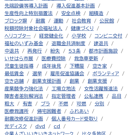
先端設備等導入計画
導入促進基本計画
生産性向上特別措置法
安全点検
組積造
ブロック塀
耐震
運動
社会教育
公民館
税額控除対象社会福祉法人
健康づくり
ヘリコプター
経営健全化
小学校
コンビニ交付
福祉のいずみ基金
退職金共済制度
建退共
中退共
再発行
紛失
53条
都市計画施設
いせはら市展
医療費控除
救急車更新
児童生徒指導
成年後見
下糟屋
空き家
最低賃金
選挙
雇用促進協議会
ボランティア
空き店舗
創業支援計画
創業
創業支援
産業競争力強化法
工場立地法
女性活躍推進法
障害者差別解消法
指定管理者
公私連携
品目
粗大
有害
プラ
不燃
可燃
分別
医療救護所
帰宅困難者
ふれあい
耐震改修促進計画
個人番号カード受取り
光ディスク
dvd
cd
企業人ざいいきいきネットワーク
比々多地区