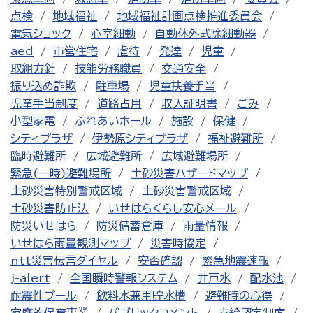
点検
地域福祉
地域福祉計画点検推進委員会
電気ショック
心室細動
自動体外式除細動器
aed
市営住宅
虐待
発達
児童
取組方針
技能労務職員
交通安全
振り込め詐欺
駐車場
児童扶養手当
児童手当制度
道路占用
収入証明書
ごみ
小型家電
ふれあいホール
施設
保健
シティプラザ
伊勢原シティプラザ
福祉避難所
臨時避難所
広域避難所
広域避難場所
緊急(一時)避難場所
土砂災害ハザードマップ
土砂災害特別警戒区域
土砂災害警戒区域
土砂災害防止法
いせはらくらし安心メール
防災いせはら
防災備蓄倉庫
雨量情報
いせはら雨量観測マップ
災害時協定
ntt災害伝言ダイヤル
安否確認
緊急地震速報
j-alert
全国瞬時警報システム
井戸水
配水池
耐震性プール
飲料水兼用貯水槽
避難時の心得