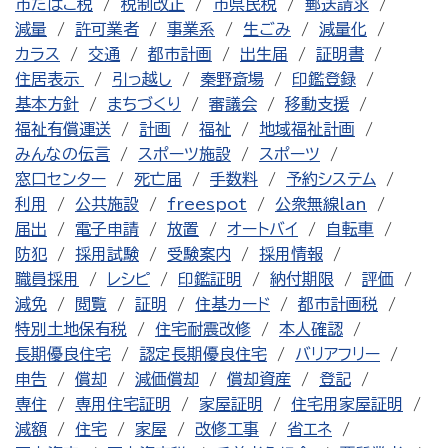
市たばこ税
税制改正
市県民税
郵送請求
減量
許可業者
事業系
生ごみ
減量化
カラス
交通
都市計画
出生届
証明書
住居表示
引っ越し
秦野斎場
印鑑登録
基本方針
まちづくり
審議会
移動支援
福祉有償運送
計画
福祉
地域福祉計画
みんなの伝言
スポーツ施設
スポーツ
窓口センター
死亡届
手数料
予約システム
利用
公共施設
freespot
公衆無線lan
届出
電子申請
放置
オートバイ
自転車
防犯
採用試験
受験案内
採用情報
職員採用
レシピ
印鑑証明
納付期限
評価
減免
閲覧
証明
住基カード
都市計画税
特別土地保有税
住宅耐震改修
本人確認
長期優良住宅
認定長期優良住宅
バリアフリー
申告
償却
減価償却
償却資産
登記
専住
専用住宅証明
家屋証明
住宅用家屋証明
減額
住宅
家屋
改修工事
省エネ