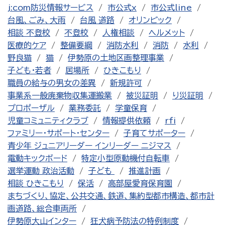
j:com防災情報サービス
市公式x
市公式line
台風、ごみ、大雨
台風 道路
オリンピック
相談 不登校
不登校
人権相談
ヘルメット
医療的ケア
整備要綱
消防水利
消防
水利
野良猫
猫
伊勢原の土地区画整理事業
子ども・若者
居場所
ひきこもり
職員の給与の男女の差異
新規許可
事業系一般廃棄物収集運搬業
被災証明
り災証明
プロポーザル
業務委託
学童保育
児童コミュニティクラブ
情報提供依頼
rfi
ファミリー・サポート・センター
子育てサポーター
青少年 ジュニアリーダー インリーダー ニジマス
電動キックボード
特定小型原動機付自転車
選挙運動 政治活動
子ども
推進計画
相談 ひきこもり
保活
高部屋愛育保育園
まちづくり、協定、公共交通、鉄道、集約型都市構造、都市計
画道路、総合車両所
伊勢原大山インター
狂犬病予防法の特例制度