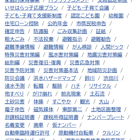
家庭的保育事業
パブリックコメント
支給認定制度
いせはらっ子応援プラン
子ども・子育て会議
子ども・子育て支援新制度
認定こども園
幼稚園
住宅ローン控除
公的年金
市県民税申告
確定申告
防護服
ごみ収集計画
証紙
粗大ごみ
不法投棄
避難指示
避難勧告
避難準備情報
避難情報
がん検診
人間ドック
特殊災害対策編
風水害対策編
地震災害対策編
総則編
災害復旧・復興
災害応急対策
災害予防対策
災害対策基本法
地域防災計画
防災会議
洪水ハザードマップ
鈴川
渋田川
浸水予測
転職
駆除
ハチ
リサイクル
地すべり
がけ崩れ
前兆現象
土石流
土砂災害
体操
すこやか
観光
大山
電子申告
磁気媒体
東部第二
土地区画整理
非課税証明書
課税所得証明書
ナンバープレート
名義変更
廃車
仮ナンバー
自動車臨時運行許可
原動機付自転車
クルリン