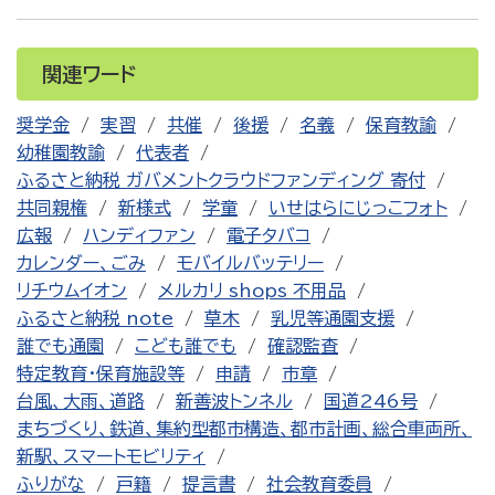
関連ワード
奨学金
実習
共催
後援
名義
保育教諭
幼稚園教諭
代表者
ふるさと納税 ガバメントクラウドファンディング 寄付
共同親権
新様式
学童
いせはらにじっこフォト
広報
ハンディファン
電子タバコ
カレンダー、ごみ
モバイルバッテリー
リチウムイオン
メルカリ shops 不用品
ふるさと納税 note
草木
乳児等通園支援
誰でも通園
こども誰でも
確認監査
特定教育・保育施設等
申請
市章
台風、大雨、道路
新善波トンネル
国道246号
まちづくり、鉄道、集約型都市構造、都市計画、総合車両所、
新駅、スマートモビリティ
ふりがな
戸籍
提言書
社会教育委員