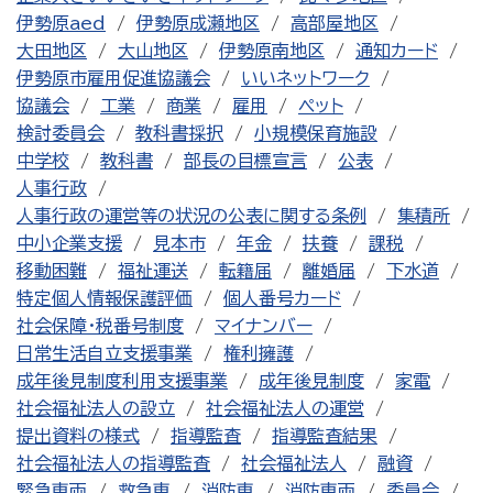
伊勢原aed
伊勢原成瀬地区
高部屋地区
大田地区
大山地区
伊勢原南地区
通知カード
伊勢原市雇用促進協議会
いいネットワーク
協議会
工業
商業
雇用
ペット
検討委員会
教科書採択
小規模保育施設
中学校
教科書
部長の目標宣言
公表
人事行政
人事行政の運営等の状況の公表に関する条例
集積所
中小企業支援
見本市
年金
扶養
課税
移動困難
福祉運送
転籍届
離婚届
下水道
特定個人情報保護評価
個人番号カード
社会保障・税番号制度
マイナンバー
日常生活自立支援事業
権利擁護
成年後見制度利用支援事業
成年後見制度
家電
社会福祉法人の設立
社会福祉法人の運営
提出資料の様式
指導監査
指導監査結果
社会福祉法人の指導監査
社会福祉法人
融資
緊急車両
救急車
消防車
消防車両
委員会