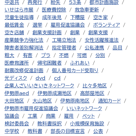
中退共
再発行
紛失
53条
都市計画施設
いせはら市展
医療費控除
救急車更新
児童生徒指導
成年後見
下糟屋
空き家
最低賃金
選挙
雇用促進協議会
ボランティア
空き店舗
創業支援計画
創業
創業支援
産業競争力強化法
工場立地法
女性活躍推進法
障害者差別解消法
指定管理者
公私連携
品目
粗大
有害
プラ
不燃
可燃
分別
医療救護所
帰宅困難者
ふれあい
耐震改修促進計画
個人番号カード受取り
光ディスク
dvd
cd
企業人ざいいきいきネットワーク
比々多地区
伊勢原aed
伊勢原成瀬地区
高部屋地区
大田地区
大山地区
伊勢原南地区
通知カード
伊勢原市雇用促進協議会
いいネットワーク
協議会
工業
商業
雇用
ペット
検討委員会
教科書採択
小規模保育施設
中学校
教科書
部長の目標宣言
公表