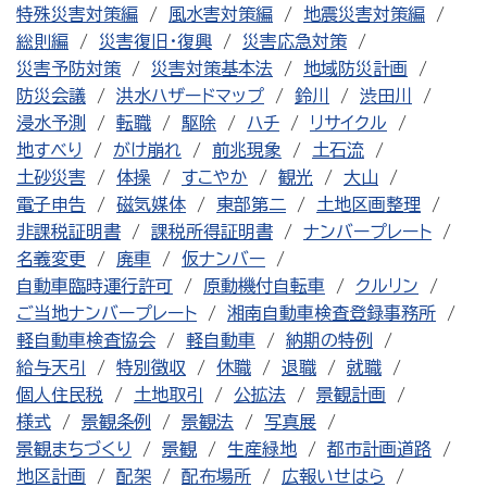
特殊災害対策編
風水害対策編
地震災害対策編
総則編
災害復旧・復興
災害応急対策
災害予防対策
災害対策基本法
地域防災計画
防災会議
洪水ハザードマップ
鈴川
渋田川
浸水予測
転職
駆除
ハチ
リサイクル
地すべり
がけ崩れ
前兆現象
土石流
土砂災害
体操
すこやか
観光
大山
電子申告
磁気媒体
東部第二
土地区画整理
非課税証明書
課税所得証明書
ナンバープレート
名義変更
廃車
仮ナンバー
自動車臨時運行許可
原動機付自転車
クルリン
ご当地ナンバープレート
湘南自動車検査登録事務所
軽自動車検査協会
軽自動車
納期の特例
給与天引
特別徴収
休職
退職
就職
個人住民税
土地取引
公拡法
景観計画
様式
景観条例
景観法
写真展
景観まちづくり
景観
生産緑地
都市計画道路
地区計画
配架
配布場所
広報いせはら