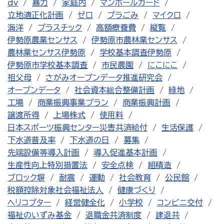
dv
暴力
家庭内
マンホールカード
立地適正化計画
ゼロ
プラごみ
マイクロ
海洋
プラスチック
高額療養費
縦覧
伊勢原農業センサス
伊勢原市農林業センサス
農林業センサス伊勢原
学校基本調査伊勢原
伊勢原市学校基本調査
市民農園
にこにこ
祖父母
さがみオープンデータ推進研究会
オープンデータ
社会資本総合整備計画
緑地
工場
商業振興事業プラン
商業振興計画
譲渡所得
上場株式
使用料
日本スポーツ振興センター災害共済給付
生活保護
下水道普及率
下水道の日
募集
先端設備等導入計画
導入促進基本計画
生産性向上特別措置法
安全点検
組積造
ブロック塀
耐震
運動
社会教育
公民館
税額控除対象社会福祉法人
健康づくり
ヘリコプター
経営健全化
小学校
コンビニ交付
福祉のいずみ基金
退職金共済制度
建退共