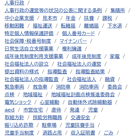
人事行政
人事行政の運営等の状況の公表に関する条例
集積所
中小企業支援
見本市
年金
扶養
課税
移動困難
福祉運送
転籍届
離婚届
下水道
特定個人情報保護評価
個人番号カード
社会保障・税番号制度
マイナンバー
日常生活自立支援事業
権利擁護
成年後見制度利用支援事業
成年後見制度
家電
社会福祉法人の設立
社会福祉法人の運営
提出資料の様式
指導監査
指導監査結果
社会福祉法人の指導監査
社会福祉法人
融資
緊急車両
救急車
消防車
消防車両
委員会
点検
地域福祉
地域福祉計画点検推進委員会
電気ショック
心室細動
自動体外式除細動器
aed
市営住宅
虐待
発達
児童
取組方針
技能労務職員
交通安全
振り込め詐欺
駐車場
児童扶養手当
児童手当制度
道路占用
収入証明書
ごみ