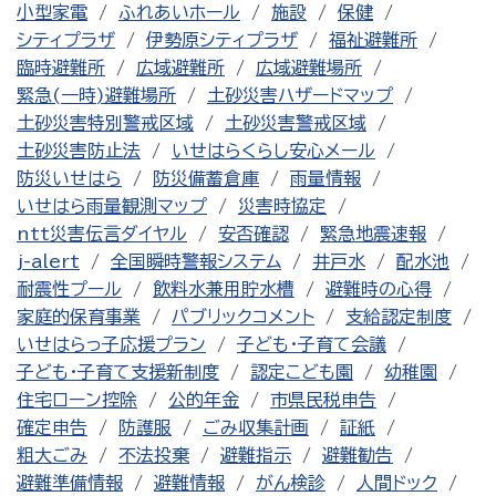
小型家電
ふれあいホール
施設
保健
シティプラザ
伊勢原シティプラザ
福祉避難所
臨時避難所
広域避難所
広域避難場所
緊急(一時)避難場所
土砂災害ハザードマップ
土砂災害特別警戒区域
土砂災害警戒区域
土砂災害防止法
いせはらくらし安心メール
防災いせはら
防災備蓄倉庫
雨量情報
いせはら雨量観測マップ
災害時協定
ntt災害伝言ダイヤル
安否確認
緊急地震速報
j-alert
全国瞬時警報システム
井戸水
配水池
耐震性プール
飲料水兼用貯水槽
避難時の心得
家庭的保育事業
パブリックコメント
支給認定制度
いせはらっ子応援プラン
子ども・子育て会議
子ども・子育て支援新制度
認定こども園
幼稚園
住宅ローン控除
公的年金
市県民税申告
確定申告
防護服
ごみ収集計画
証紙
粗大ごみ
不法投棄
避難指示
避難勧告
避難準備情報
避難情報
がん検診
人間ドック