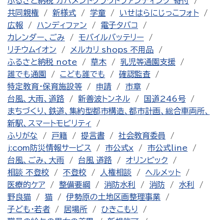
ふるさと納税 ガバメントクラウドファンディング 寄付
共同親権
新様式
学童
いせはらにじっこフォト
広報
ハンディファン
電子タバコ
カレンダー、ごみ
モバイルバッテリー
リチウムイオン
メルカリ shops 不用品
ふるさと納税 note
草木
乳児等通園支援
誰でも通園
こども誰でも
確認監査
特定教育・保育施設等
申請
市章
台風、大雨、道路
新善波トンネル
国道246号
まちづくり、鉄道、集約型都市構造、都市計画、総合車両所、
新駅、スマートモビリティ
ふりがな
戸籍
提言書
社会教育委員
j:com防災情報サービス
市公式x
市公式line
台風、ごみ、大雨
台風 道路
オリンピック
相談 不登校
不登校
人権相談
ヘルメット
医療的ケア
整備要綱
消防水利
消防
水利
野良猫
猫
伊勢原の土地区画整理事業
子ども・若者
居場所
ひきこもり