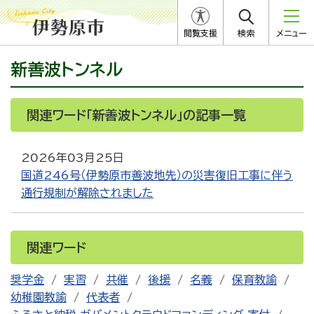
閲覧支援
検索
メニュー
新善波トンネル
関連ワード「新善波トンネル」の記事一覧
2026年03月25日
国道246号（伊勢原市善波地先）の災害復旧工事に伴う
通行規制が解除されました
関連ワード
奨学金
実習
共催
後援
名義
保育教諭
幼稚園教諭
代表者