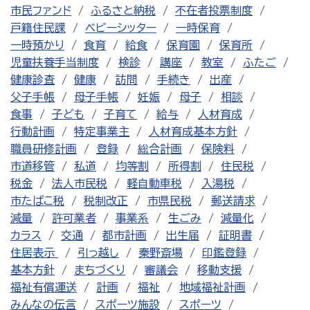
市民ファンド
ふるさと納税
不在者投票制度
戸籍住民課
ベビーシッター
一時保育
一時預かり
食育
給食
保育園
保育所
児童扶養手当制度
検診
講座
教室
ふたご
健康診査
健康
訪問
手続き
出産
父子手帳
母子手帳
妊娠
母子
相談
食事
子ども
子育て
給与
人材育成
行動計画
特定事業主
人材育成基本方針
職員研修計画
登録
総合計画
保険料
市道移管
私道
均等割
所得割
住民税
税金
法人市民税
軽自動車税
入湯税
市たばこ税
税制改正
市県民税
郵送請求
減量
許可業者
事業系
生ごみ
減量化
カラス
交通
都市計画
出生届
証明書
住居表示
引っ越し
秦野斎場
印鑑登録
基本方針
まちづくり
審議会
移動支援
福祉有償運送
計画
福祉
地域福祉計画
みんなの伝言
スポーツ施設
スポーツ