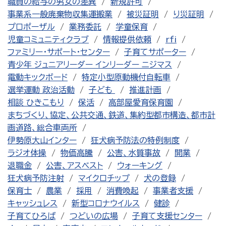
職員の給与の男女の差異
新規許可
事業系一般廃棄物収集運搬業
被災証明
り災証明
プロポーザル
業務委託
学童保育
児童コミュニティクラブ
情報提供依頼
rfi
ファミリー・サポート・センター
子育てサポーター
青少年 ジュニアリーダー インリーダー ニジマス
電動キックボード
特定小型原動機付自転車
選挙運動 政治活動
子ども
推進計画
相談 ひきこもり
保活
高部屋愛育保育園
まちづくり、協定、公共交通、鉄道、集約型都市構造、都市計
画道路、総合車両所
伊勢原大山インター
狂犬病予防法の特例制度
ラジオ体操
物価高騰
公害、水質事故
開業
退職金
公害、アスベスト
ウォーキング
狂犬病予防注射
マイクロチップ
犬の登録
保育士
農業
採用
消費喚起
事業者支援
キャッシュレス
新型コロナウイルス
健診
子育てひろば
つどいの広場
子育て支援センター