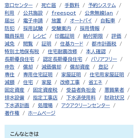
窓口センター
死亡届
手数料
予約システム
利用
公共施設
freespot
公衆無線lan
届出
電子申請
放置
オートバイ
自転車
防犯
採用試験
受験案内
採用情報
職員採用
レシピ
印鑑証明
納付期限
評価
減免
閲覧
証明
住基カード
都市計画税
特別土地保有税
住宅耐震改修
本人確認
長期優良住宅
認定長期優良住宅
バリアフリー
申告
償却
減価償却
償却資産
登記
専住
専用住宅証明
家屋証明
住宅用家屋証明
減額
住宅
家屋
改修工事
省エネ
固定資産
固定資産税
受益者負担金
悪質業者
排水設備
指定工事店
下水道使用料
財政状況
下水道計画
処理場
アクアクリーンセンター
著作権
ホームページ
こんなときは