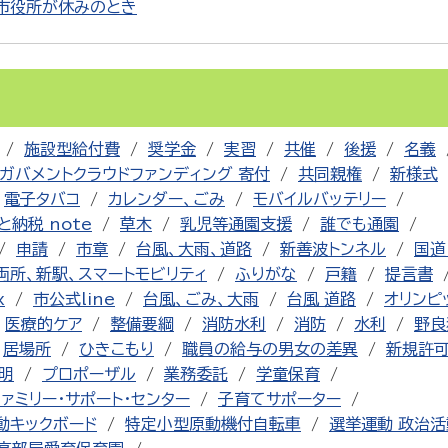
市役所が休みのとき
施設型給付費
奨学金
実習
共催
後援
名義
ガバメントクラウドファンディング 寄付
共同親権
新様式
電子タバコ
カレンダー、ごみ
モバイルバッテリー
と納税 note
草木
乳児等通園支援
誰でも通園
申請
市章
台風、大雨、道路
新善波トンネル
国道
両所、新駅、スマートモビリティ
ふりがな
戸籍
提言書
x
市公式line
台風、ごみ、大雨
台風 道路
オリンピ
医療的ケア
整備要綱
消防水利
消防
水利
野良
居場所
ひきこもり
職員の給与の男女の差異
新規許
明
プロポーザル
業務委託
学童保育
ファミリー・サポート・センター
子育てサポーター
動キックボード
特定小型原動機付自転車
選挙運動 政治活