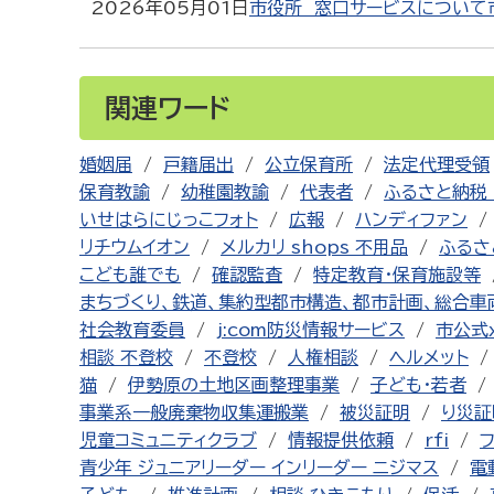
2026年05月01日
市役所 窓口サービスについて
関連ワード
婚姻届
戸籍届出
公立保育所
法定代理受領
保育教諭
幼稚園教諭
代表者
ふるさと納税 
いせはらにじっこフォト
広報
ハンディファン
リチウムイオン
メルカリ shops 不用品
ふるさ
こども誰でも
確認監査
特定教育・保育施設等
まちづくり、鉄道、集約型都市構造、都市計画、総合車
社会教育委員
j:com防災情報サービス
市公式
相談 不登校
不登校
人権相談
ヘルメット
猫
伊勢原の土地区画整理事業
子ども・若者
事業系一般廃棄物収集運搬業
被災証明
り災証
児童コミュニティクラブ
情報提供依頼
rfi
青少年 ジュニアリーダー インリーダー ニジマス
電