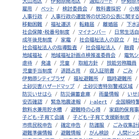
大山地区
伊勢原南地区
通知カード
伊勢原
雇用
ペット
検討委員会
教科書採択
小
人事行政
人事行政の運営等の状況の公表に関す
移動困難
福祉運送
転籍届
離婚届
下水
社会保障・税番号制度
マイナンバー
日常生活
成年後見制度
家電
社会福祉法人の設立
社
社会福祉法人の指導監査
社会福祉法人
融資
地域福祉
地域福祉計画点検推進委員会
電気シ
虐待
発達
児童
取組方針
技能労務職員
児童手当制度
道路占用
収入証明書
ごみ
伊勢原シティプラザ
福祉避難所
臨時避難所
土砂災害ハザードマップ
土砂災害特別警戒区域
防災いせはら
防災備蓄倉庫
雨量情報
いせ
安否確認
緊急地震速報
j-alert
全国瞬時
飲料水兼用貯水槽
避難時の心得
家庭的保育事
子ども・子育て会議
子ども・子育て支援新制度
市県民税申告
確定申告
防護服
ごみ収集計
避難準備情報
避難情報
がん検診
人間ドッ