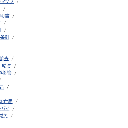
ドマップ
流
証明書
車
例
条例
診査
給与
道移管
届
死亡届
トバイ
減免