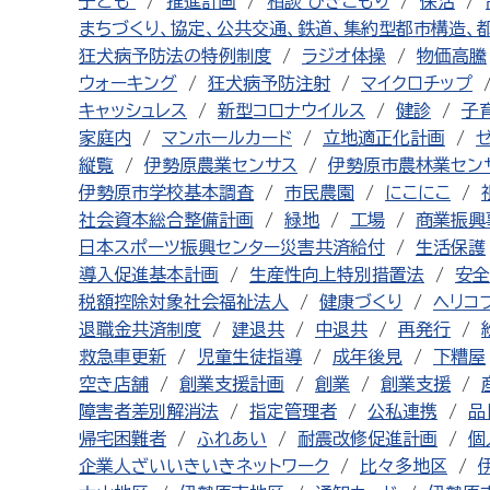
子ども
推進計画
相談 ひきこもり
保活
まちづくり、協定、公共交通、鉄道、集約型都市構造、
狂犬病予防法の特例制度
ラジオ体操
物価高騰
ウォーキング
狂犬病予防注射
マイクロチップ
キャッシュレス
新型コロナウイルス
健診
子
家庭内
マンホールカード
立地適正化計画
縦覧
伊勢原農業センサス
伊勢原市農林業セン
伊勢原市学校基本調査
市民農園
にこにこ
社会資本総合整備計画
緑地
工場
商業振興
日本スポーツ振興センター災害共済給付
生活保護
導入促進基本計画
生産性向上特別措置法
安全
税額控除対象社会福祉法人
健康づくり
ヘリコ
退職金共済制度
建退共
中退共
再発行
救急車更新
児童生徒指導
成年後見
下糟屋
空き店舗
創業支援計画
創業
創業支援
障害者差別解消法
指定管理者
公私連携
品
帰宅困難者
ふれあい
耐震改修促進計画
個
企業人ざいいきいきネットワーク
比々多地区