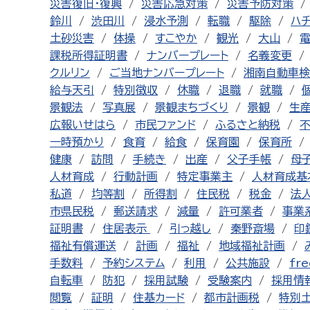
災害復旧・復興
災害応急対策
災害予防対策
鈴川
渋田川
浸水予測
転職
駆除
ハ
土砂災害
体操
すこやか
観光
大山
課税所得証明書
ナンバープレート
名義変更
クルリン
ご当地ナンバープレート
湘南自動車検
給与天引
特別徴収
休職
退職
就職
景観法
写真展
景観まちづくり
景観
生
広報いせはら
市民ファンド
ふるさと納税
一時預かり
食育
給食
保育園
保育所
健康
訪問
手続き
出産
父子手帳
母
人材育成
行動計画
特定事業主
人材育成基
私道
均等割
所得割
住民税
税金
法
市県民税
郵送請求
減量
許可業者
事業
証明書
住居表示
引っ越し
秦野斎場
印
福祉有償運送
計画
福祉
地域福祉計画
手数料
予約システム
利用
公共施設
fre
自転車
防犯
採用試験
受験案内
採用情
閲覧
証明
住基カード
都市計画税
特別