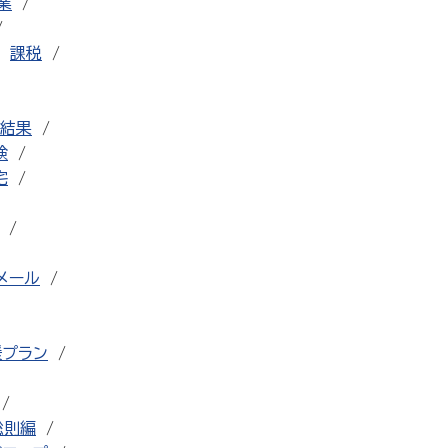
業
課税
結果
検
宅
メール
援プラン
総則編