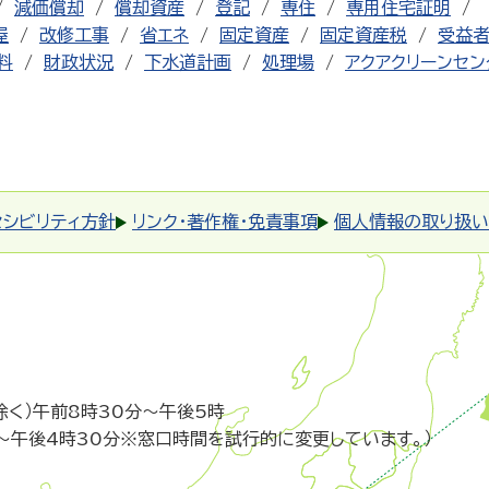
減価償却
償却資産
登記
専住
専用住宅証明
屋
改修工事
省エネ
固定資産
固定資産税
受益
料
財政状況
下水道計画
処理場
アクアクリーンセン
セシビリティ方針
リンク・著作権・免責事項
個人情報の取り扱い
除く）午前8時30分～午後5時
～午後4時30分※窓口時間を試行的に変更しています。）