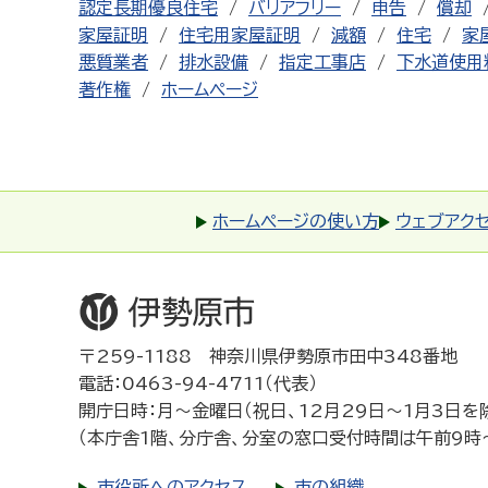
認定長期優良住宅
バリアフリー
申告
償却
家屋証明
住宅用家屋証明
減額
住宅
家
悪質業者
排水設備
指定工事店
下水道使用
著作権
ホームページ
ホームページの使い方
ウェブアク
〒259-1188 神奈川県伊勢原市田中348番地
電話：0463-94-4711（代表）
開庁日時：月～金曜日（祝日、12月29日～1月3日を
（本庁舎1階、分庁舎、分室の窓口受付時間は午前9時
市役所へのアクセス
市の組織