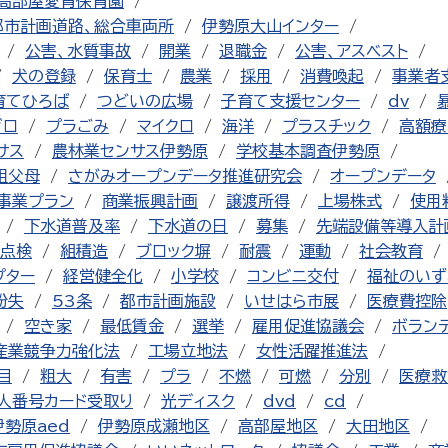
高部屋愛育保育園
都市計画道路、総合車両所
伊勢原大山インター
公害、水質事故
開業
退職金
公害、アスベスト
犬の登録
保育士
農業
採用
消費喚起
事業者
育てひろば
つどいの広場
子育て支援センター
dv
ゼロ
プラごみ
マイクロ
海洋
プラスチック
高額療
サス
農林業センサス伊勢原
学校基本調査伊勢原
祖父母
さがみオープンデータ推進研究会
オープンデータ
事業プラン
商業振興計画
譲渡所得
上場株式
使用
下水道普及率
下水道の日
募集
先端設備等導入計
点検
組積造
ブロック塀
耐震
運動
社会教育
プター
経営健全化
小学校
コンビニ交付
福祉のいず
紛失
53条
都市計画施設
いせはら市展
医療費控除
空き家
最低賃金
選挙
雇用促進協議会
ボラン
産業競争力強化法
工場立地法
女性活躍推進法
目
粗大
有害
プラ
不燃
可燃
分別
医療救
人番号カード受取り
光ディスク
dvd
cd
伊勢原aed
伊勢原成瀬地区
高部屋地区
大田地区