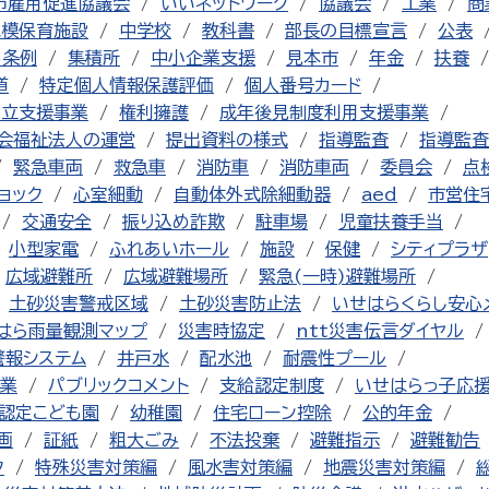
市雇用促進協議会
いいネットワーク
協議会
工業
商
規模保育施設
中学校
教科書
部長の目標宣言
公表
る条例
集積所
中小企業支援
見本市
年金
扶養
道
特定個人情報保護評価
個人番号カード
自立支援事業
権利擁護
成年後見制度利用支援事業
会福祉法人の運営
提出資料の様式
指導監査
指導監査
緊急車両
救急車
消防車
消防車両
委員会
点
ョック
心室細動
自動体外式除細動器
aed
市営住
交通安全
振り込め詐欺
駐車場
児童扶養手当
小型家電
ふれあいホール
施設
保健
シティプラザ
広域避難所
広域避難場所
緊急(一時)避難場所
土砂災害警戒区域
土砂災害防止法
いせはらくらし安心
はら雨量観測マップ
災害時協定
ntt災害伝言ダイヤル
警報システム
井戸水
配水池
耐震性プール
業
パブリックコメント
支給認定制度
いせはらっ子応
認定こども園
幼稚園
住宅ローン控除
公的年金
画
証紙
粗大ごみ
不法投棄
避難指示
避難勧告
ク
特殊災害対策編
風水害対策編
地震災害対策編