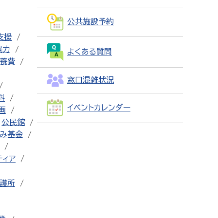
公共施設予約
支援
暴力
よくある質問
養費
窓口混雑状況
料
イベントカレンダー
画
公民館
み基金
ティア
護所