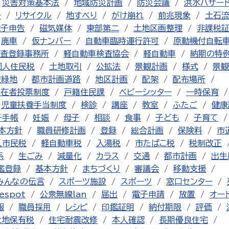
災害対策基本法
地域防災計画
防災会議
洪水ハザー
チ
リサイクル
地すべり
がけ崩れ
前兆現象
土石
電子申告
磁気媒体
東部第二
土地区画整理
非課税
廃車
仮ナンバー
自動車臨時運行許可
原動機付自転
査登録事務所
軽自動車検査協会
軽自動車
納期の特
個人住民税
土地取引
公拡法
景観計画
様式
景観
産緑地
都市計画道路
地区計画
配架
配布場所
不在者投票制度
戸籍住民課
ベビーシッター
一時保育
児童扶養手当制度
検診
講座
教室
ふたご
健康
子手帳
妊娠
母子
相談
食事
子ども
子育て
本方針
職員研修計画
登録
総合計画
保険料
市
人市民税
軽自動車税
入湯税
市たばこ税
税制改正
系
生ごみ
減量化
カラス
交通
都市計画
出生
鑑登録
基本方針
まちづくり
審議会
移動支援
みんなの伝言
スポーツ施設
スポーツ
窓口センター
espot
公衆無線lan
届出
電子申請
放置
オー
報
職員採用
レシピ
印鑑証明
納付期限
評価
土地保有税
住宅耐震改修
本人確認
長期優良住宅