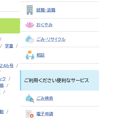
就職・退職
おくやみ
ごみ・リサイクル
学童
相談
246号
ック
ご利用ください便利なサービス
猫
可
ごみ検索
動
電子申請