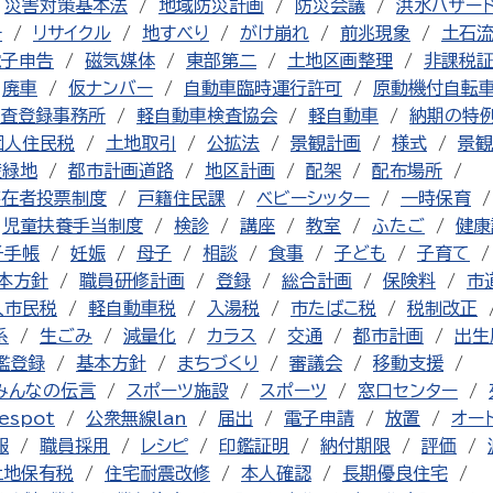
災害対策基本法
地域防災計画
防災会議
洪水ハザー
チ
リサイクル
地すべり
がけ崩れ
前兆現象
土石
電子申告
磁気媒体
東部第二
土地区画整理
非課税
廃車
仮ナンバー
自動車臨時運行許可
原動機付自転
査登録事務所
軽自動車検査協会
軽自動車
納期の特
個人住民税
土地取引
公拡法
景観計画
様式
景観
産緑地
都市計画道路
地区計画
配架
配布場所
不在者投票制度
戸籍住民課
ベビーシッター
一時保育
児童扶養手当制度
検診
講座
教室
ふたご
健康
子手帳
妊娠
母子
相談
食事
子ども
子育て
本方針
職員研修計画
登録
総合計画
保険料
市
人市民税
軽自動車税
入湯税
市たばこ税
税制改正
系
生ごみ
減量化
カラス
交通
都市計画
出生
鑑登録
基本方針
まちづくり
審議会
移動支援
みんなの伝言
スポーツ施設
スポーツ
窓口センター
espot
公衆無線lan
届出
電子申請
放置
オー
報
職員採用
レシピ
印鑑証明
納付期限
評価
土地保有税
住宅耐震改修
本人確認
長期優良住宅