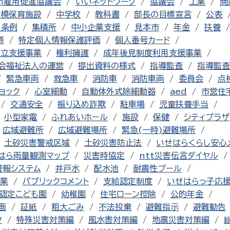
市雇用促進協議会
いいネットワーク
協議会
工業
商
規模保育施設
中学校
教科書
部長の目標宣言
公表
る条例
集積所
中小企業支援
見本市
年金
扶養
道
特定個人情報保護評価
個人番号カード
自立支援事業
権利擁護
成年後見制度利用支援事業
会福祉法人の運営
提出資料の様式
指導監査
指導監査
緊急車両
救急車
消防車
消防車両
委員会
点
ョック
心室細動
自動体外式除細動器
aed
市営住
交通安全
振り込め詐欺
駐車場
児童扶養手当
小型家電
ふれあいホール
施設
保健
シティプラザ
広域避難所
広域避難場所
緊急(一時)避難場所
土砂災害警戒区域
土砂災害防止法
いせはらくらし安心
はら雨量観測マップ
災害時協定
ntt災害伝言ダイヤル
警報システム
井戸水
配水池
耐震性プール
業
パブリックコメント
支給認定制度
いせはらっ子応
認定こども園
幼稚園
住宅ローン控除
公的年金
画
証紙
粗大ごみ
不法投棄
避難指示
避難勧告
ク
特殊災害対策編
風水害対策編
地震災害対策編