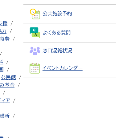
公共施設予約
支援
暴力
よくある質問
養費
窓口混雑状況
料
イベントカレンダー
画
公民館
み基金
ティア
護所