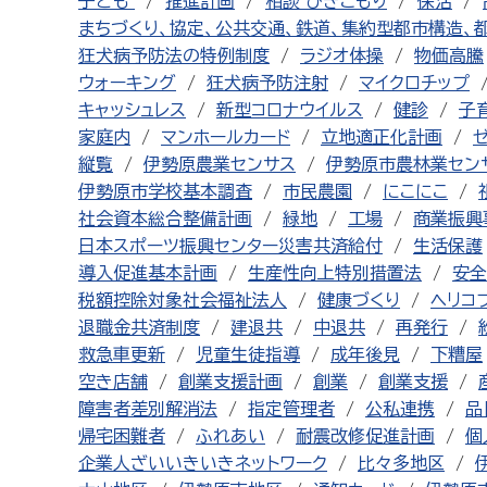
子ども
推進計画
相談 ひきこもり
保活
まちづくり、協定、公共交通、鉄道、集約型都市構造、
狂犬病予防法の特例制度
ラジオ体操
物価高騰
ウォーキング
狂犬病予防注射
マイクロチップ
キャッシュレス
新型コロナウイルス
健診
子
家庭内
マンホールカード
立地適正化計画
縦覧
伊勢原農業センサス
伊勢原市農林業セン
伊勢原市学校基本調査
市民農園
にこにこ
社会資本総合整備計画
緑地
工場
商業振興
日本スポーツ振興センター災害共済給付
生活保護
導入促進基本計画
生産性向上特別措置法
安全
税額控除対象社会福祉法人
健康づくり
ヘリコ
退職金共済制度
建退共
中退共
再発行
救急車更新
児童生徒指導
成年後見
下糟屋
空き店舗
創業支援計画
創業
創業支援
障害者差別解消法
指定管理者
公私連携
品
帰宅困難者
ふれあい
耐震改修促進計画
個
企業人ざいいきいきネットワーク
比々多地区