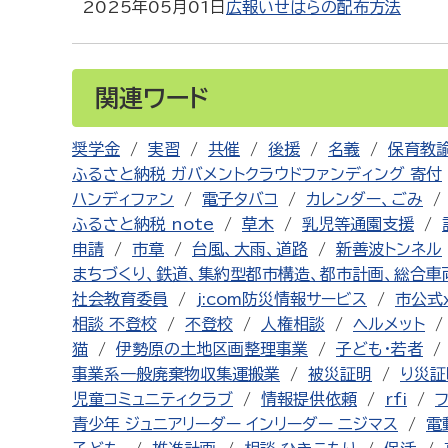
2025年05月01日
広報いせはらの配布方法
関連ワード
奨学金
実習
共催
後援
名義
保育教
ふるさと納税 ガバメントクラウドファンディング 寄付
ハンディファン
電子タバコ
カレンダー、ごみ
ふるさと納税 note
草木
乳児等通園支援
申請
市章
台風、大雨、道路
新善波トンネル
まちづくり、鉄道、集約型都市構造、都市計画、総合車
社会教育委員
j:com防災情報サービス
市公式
相談 不登校
不登校
人権相談
ヘルメット
猫
伊勢原の土地区画整理事業
子ども・若者
事業系一般廃棄物収集運搬業
被災証明
り災証
児童コミュニティクラブ
情報提供依頼
rfi
青少年 ジュニアリーダー インリーダー ニジマス
電