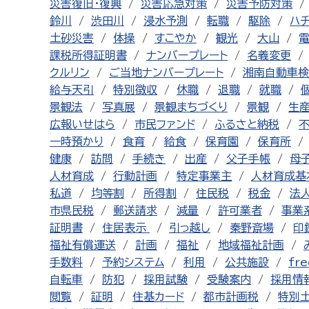
災害復旧・復興
災害応急対策
災害予防対策
鈴川
渋田川
浸水予測
転職
駆除
ハ
土砂災害
体操
すこやか
観光
大山
課税所得証明書
ナンバープレート
名義変更
クルリン
ご当地ナンバープレート
湘南自動車検
給与天引
特別徴収
休職
退職
就職
景観法
写真展
景観まちづくり
景観
生
広報いせはら
市民ファンド
ふるさと納税
一時預かり
食育
給食
保育園
保育所
健康
訪問
手続き
出産
父子手帳
母
人材育成
行動計画
特定事業主
人材育成基
私道
均等割
所得割
住民税
税金
法
市県民税
郵送請求
減量
許可業者
事業
証明書
住居表示
引っ越し
秦野斎場
印
福祉有償運送
計画
福祉
地域福祉計画
手数料
予約システム
利用
公共施設
fre
自転車
防犯
採用試験
受験案内
採用情
閲覧
証明
住基カード
都市計画税
特別