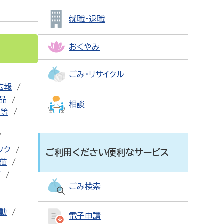
就職・退職
おくやみ
ごみ・リサイクル
広報
用品
相談
設等
ック
ご利用ください便利なサービス
猫
可
ごみ検索
動
電子申請