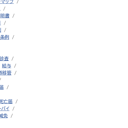
ドマップ
流
証明書
車
例
条例
診査
給与
道移管
届
死亡届
トバイ
減免