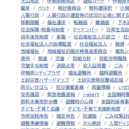
大山地区
伊勢原南地区
通知カード
伊勢原
雇用
ペット
検討委員会
教科書採択
小
人事行政
人事行政の運営等の状況の公表に関す
移動困難
福祉運送
転籍届
離婚届
下水
社会保障・税番号制度
マイナンバー
日常生活
成年後見制度
家電
社会福祉法人の設立
社
社会福祉法人の指導監査
社会福祉法人
融資
地域福祉
地域福祉計画点検推進委員会
電気シ
虐待
発達
児童
取組方針
技能労務職員
児童手当制度
道路占用
収入証明書
ごみ
伊勢原シティプラザ
福祉避難所
臨時避難所
土砂災害ハザードマップ
土砂災害特別警戒区域
防災いせはら
防災備蓄倉庫
雨量情報
いせ
安否確認
緊急地震速報
j-alert
全国瞬時
飲料水兼用貯水槽
避難時の心得
家庭的保育事
子ども・子育て会議
子ども・子育て支援新制度
市県民税申告
確定申告
防護服
ごみ収集計
避難準備情報
避難情報
がん検診
人間ドッ