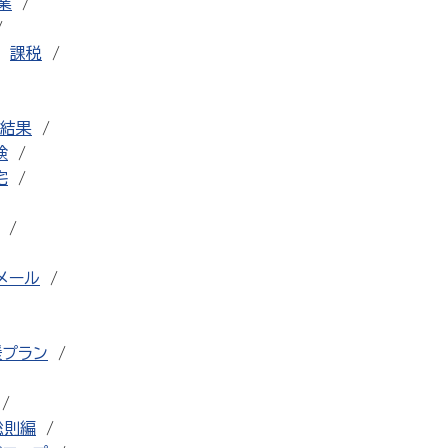
業
課税
結果
検
宅
メール
援プラン
総則編