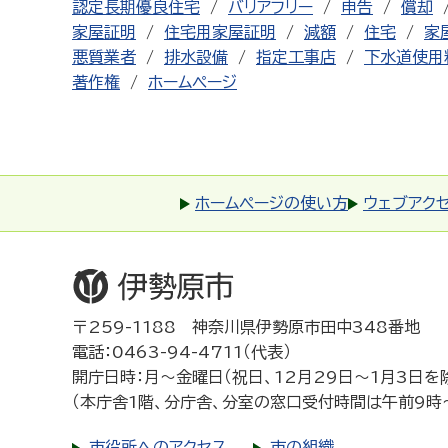
認定長期優良住宅
バリアフリー
申告
償却
家屋証明
住宅用家屋証明
減額
住宅
家
悪質業者
排水設備
指定工事店
下水道使用
著作権
ホームページ
ホームページの使い方
ウェブアク
〒259-1188 神奈川県伊勢原市田中348番地
電話：0463-94-4711（代表）
開庁日時：月～金曜日（祝日、12月29日～1月3日を
（本庁舎1階、分庁舎、分室の窓口受付時間は午前9時
市役所へのアクセス
市の組織