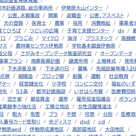
高部屋愛育保育園
都市計画道路、総合車両所
伊勢原大山インター
公害、水質事故
開業
退職金
公害、アスベスト
犬の登録
保育士
農業
採用
消費喚起
事業者
育てひろば
つどいの広場
子育て支援センター
dv
ゼロ
プラごみ
マイクロ
海洋
プラスチック
高額療
サス
農林業センサス伊勢原
学校基本調査伊勢原
祖父母
さがみオープンデータ推進研究会
オープンデータ
事業プラン
商業振興計画
譲渡所得
上場株式
使用
下水道普及率
下水道の日
募集
先端設備等導入計
点検
組積造
ブロック塀
耐震
運動
社会教育
プター
経営健全化
小学校
コンビニ交付
福祉のいず
紛失
53条
都市計画施設
いせはら市展
医療費控除
空き家
最低賃金
選挙
雇用促進協議会
ボラン
産業競争力強化法
工場立地法
女性活躍推進法
目
粗大
有害
プラ
不燃
可燃
分別
医療救
人番号カード受取り
光ディスク
dvd
cd
伊勢原aed
伊勢原成瀬地区
高部屋地区
大田地区