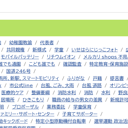
諭
幼稚園教諭
代表者
共同親権
新様式
学童
いせはらにじっこフォト
モバイルバッテリー
リチウムイオン
メルカリ shops 不
誰でも通園
こども誰でも
確認監査
特定教育・保育施
国道246号
両所、新駅、スマートモビリティ
ふりがな
戸籍
提言書
x
市公式line
台風、ごみ、大雨
台風 道路
オリンピ
医療的ケア
整備要綱
消防水利
消防
水利
野良
居場所
ひきこもり
職員の給与の男女の差異
新規許
明
プロポーザル
業務委託
学童保育
ファミリー・サポート・センター
子育てサポーター
動キックボード
特定小型原動機付自転車
選挙運動 政治活