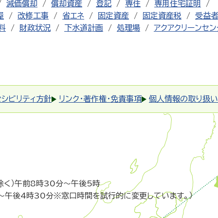
減価償却
償却資産
登記
専住
専用住宅証明
屋
改修工事
省エネ
固定資産
固定資産税
受益
料
財政状況
下水道計画
処理場
アクアクリーンセン
セシビリティ方針
リンク・著作権・免責事項
個人情報の取り扱い
除く）午前8時30分～午後5時
～午後4時30分※窓口時間を試行的に変更しています。）