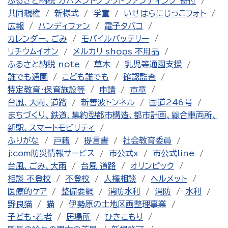
ふるさと納税 ガバメントクラウドファンディング 寄付
共同親権
新様式
学童
いせはらにじっこフォト
広報
ハンディファン
電子タバコ
カレンダー、ごみ
モバイルバッテリー
リチウムイオン
メルカリ shops 不用品
ふるさと納税 note
草木
乳児等通園支援
誰でも通園
こども誰でも
確認監査
特定教育・保育施設等
申請
市章
台風、大雨、道路
新善波トンネル
国道246号
まちづくり、鉄道、集約型都市構造、都市計画、総合車両所、
新駅、スマートモビリティ
ふりがな
戸籍
提言書
社会教育委員
j:com防災情報サービス
市公式x
市公式line
台風、ごみ、大雨
台風 道路
オリンピック
相談 不登校
不登校
人権相談
ヘルメット
医療的ケア
整備要綱
消防水利
消防
水利
野良猫
猫
伊勢原の土地区画整理事業
子ども・若者
居場所
ひきこもり