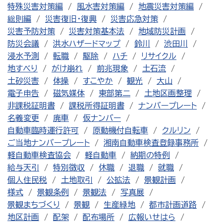
特殊災害対策編
風水害対策編
地震災害対策編
総則編
災害復旧・復興
災害応急対策
災害予防対策
災害対策基本法
地域防災計画
防災会議
洪水ハザードマップ
鈴川
渋田川
浸水予測
転職
駆除
ハチ
リサイクル
地すべり
がけ崩れ
前兆現象
土石流
土砂災害
体操
すこやか
観光
大山
電子申告
磁気媒体
東部第二
土地区画整理
非課税証明書
課税所得証明書
ナンバープレート
名義変更
廃車
仮ナンバー
自動車臨時運行許可
原動機付自転車
クルリン
ご当地ナンバープレート
湘南自動車検査登録事務所
軽自動車検査協会
軽自動車
納期の特例
給与天引
特別徴収
休職
退職
就職
個人住民税
土地取引
公拡法
景観計画
様式
景観条例
景観法
写真展
景観まちづくり
景観
生産緑地
都市計画道路
地区計画
配架
配布場所
広報いせはら