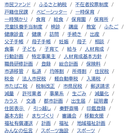
市民ファンド
ふるさと納税
不在者投票制度
戸籍住民課
ベビーシッター
一時保育
一時預かり
食育
給食
保育園
保育所
児童扶養手当制度
検診
講座
教室
ふたご
健康診査
健康
訪問
手続き
出産
父子手帳
母子手帳
妊娠
母子
相談
食事
子ども
子育て
給与
人材育成
行動計画
特定事業主
人材育成基本方針
職員研修計画
登録
総合計画
保険料
市道移管
私道
均等割
所得割
住民税
税金
法人市民税
軽自動車税
入湯税
市たばこ税
税制改正
市県民税
郵送請求
減量
許可業者
事業系
生ごみ
減量化
カラス
交通
都市計画
出生届
証明書
住居表示
引っ越し
秦野斎場
印鑑登録
基本方針
まちづくり
審議会
移動支援
福祉有償運送
計画
福祉
地域福祉計画
みんなの伝言
スポーツ施設
スポーツ