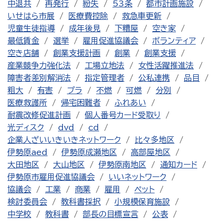
中退共
再発行
紛失
53条
都市計画施設
いせはら市展
医療費控除
救急車更新
児童生徒指導
成年後見
下糟屋
空き家
最低賃金
選挙
雇用促進協議会
ボランティア
空き店舗
創業支援計画
創業
創業支援
産業競争力強化法
工場立地法
女性活躍推進法
障害者差別解消法
指定管理者
公私連携
品目
粗大
有害
プラ
不燃
可燃
分別
医療救護所
帰宅困難者
ふれあい
耐震改修促進計画
個人番号カード受取り
光ディスク
dvd
cd
企業人ざいいきいきネットワーク
比々多地区
伊勢原aed
伊勢原成瀬地区
高部屋地区
大田地区
大山地区
伊勢原南地区
通知カード
伊勢原市雇用促進協議会
いいネットワーク
協議会
工業
商業
雇用
ペット
検討委員会
教科書採択
小規模保育施設
中学校
教科書
部長の目標宣言
公表