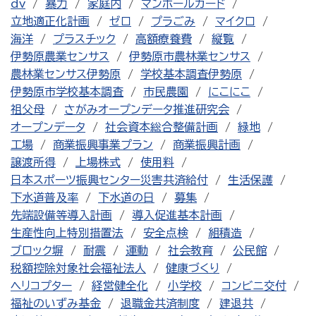
dv
暴力
家庭内
マンホールカード
立地適正化計画
ゼロ
プラごみ
マイクロ
海洋
プラスチック
高額療養費
縦覧
伊勢原農業センサス
伊勢原市農林業センサス
農林業センサス伊勢原
学校基本調査伊勢原
伊勢原市学校基本調査
市民農園
にこにこ
祖父母
さがみオープンデータ推進研究会
オープンデータ
社会資本総合整備計画
緑地
工場
商業振興事業プラン
商業振興計画
譲渡所得
上場株式
使用料
日本スポーツ振興センター災害共済給付
生活保護
下水道普及率
下水道の日
募集
先端設備等導入計画
導入促進基本計画
生産性向上特別措置法
安全点検
組積造
ブロック塀
耐震
運動
社会教育
公民館
税額控除対象社会福祉法人
健康づくり
ヘリコプター
経営健全化
小学校
コンビニ交付
福祉のいずみ基金
退職金共済制度
建退共