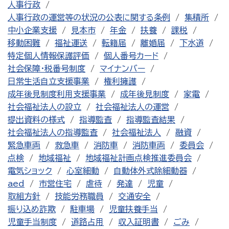
人事行政
人事行政の運営等の状況の公表に関する条例
集積所
中小企業支援
見本市
年金
扶養
課税
移動困難
福祉運送
転籍届
離婚届
下水道
特定個人情報保護評価
個人番号カード
社会保障・税番号制度
マイナンバー
日常生活自立支援事業
権利擁護
成年後見制度利用支援事業
成年後見制度
家電
社会福祉法人の設立
社会福祉法人の運営
提出資料の様式
指導監査
指導監査結果
社会福祉法人の指導監査
社会福祉法人
融資
緊急車両
救急車
消防車
消防車両
委員会
点検
地域福祉
地域福祉計画点検推進委員会
電気ショック
心室細動
自動体外式除細動器
aed
市営住宅
虐待
発達
児童
取組方針
技能労務職員
交通安全
振り込め詐欺
駐車場
児童扶養手当
児童手当制度
道路占用
収入証明書
ごみ