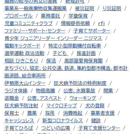
職員の給与の男女の差異
新規許可
事業系一般廃棄物収集運搬業
被災証明
り災証明
プロポーザル
業務委託
学童保育
児童コミュニティクラブ
情報提供依頼
rfi
ファミリー・サポート・センター
子育てサポーター
青少年 ジュニアリーダー インリーダー ニジマス
電動キックボード
特定小型原動機付自転車
選挙運動 政治活動
子ども
推進計画
相談 ひきこもり
保活
高部屋愛育保育園
まちづくり、協定、公共交通、鉄道、集約型都市構造、都市計
画道路、総合車両所
伊勢原大山インター
狂犬病予防法の特例制度
ラジオ体操
物価高騰
公害、水質事故
開業
退職金
公害、アスベスト
ウォーキング
狂犬病予防注射
マイクロチップ
犬の登録
保育士
農業
採用
消費喚起
事業者支援
キャッシュレス
新型コロナウイルス
健診
子育てひろば
つどいの広場
子育て支援センター