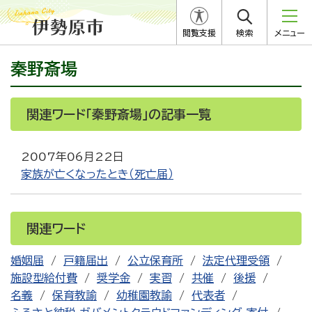
閲覧支援
検索
メニュー
秦野斎場
関連ワード「秦野斎場」の記事一覧
2007年06月22日
家族が亡くなったとき（死亡届）
関連ワード
婚姻届
戸籍届出
公立保育所
法定代理受領
施設型給付費
奨学金
実習
共催
後援
名義
保育教諭
幼稚園教諭
代表者