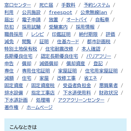
窓口センター
死亡届
手数料
予約システム
利用
公共施設
freespot
公衆無線lan
届出
電子申請
放置
オートバイ
自転車
防犯
採用試験
受験案内
採用情報
職員採用
レシピ
印鑑証明
納付期限
評価
減免
閲覧
証明
住基カード
都市計画税
特別土地保有税
住宅耐震改修
本人確認
長期優良住宅
認定長期優良住宅
バリアフリー
申告
償却
減価償却
償却資産
登記
専住
専用住宅証明
家屋証明
住宅用家屋証明
減額
住宅
家屋
改修工事
省エネ
固定資産
固定資産税
受益者負担金
悪質業者
排水設備
指定工事店
下水道使用料
財政状況
下水道計画
処理場
アクアクリーンセンター
著作権
ホームページ
こんなときは