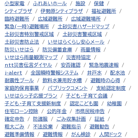
小型家電
ふれあいホール
施設
保健
シティプラザ
伊勢原シティプラザ
福祉避難所
臨時避難所
広域避難所
広域避難場所
緊急(一時)避難場所
土砂災害ハザードマップ
土砂災害特別警戒区域
土砂災害警戒区域
土砂災害防止法
いせはらくらし安心メール
防災いせはら
防災備蓄倉庫
雨量情報
いせはら雨量観測マップ
災害時協定
ntt災害伝言ダイヤル
安否確認
緊急地震速報
j-alert
全国瞬時警報システム
井戸水
配水池
耐震性プール
飲料水兼用貯水槽
避難時の心得
家庭的保育事業
パブリックコメント
支給認定制度
いせはらっ子応援プラン
子ども・子育て会議
子ども・子育て支援新制度
認定こども園
幼稚園
住宅ローン控除
公的年金
市県民税申告
確定申告
防護服
ごみ収集計画
証紙
粗大ごみ
不法投棄
避難指示
避難勧告
避難準備情報
避難情報
がん検診
人間ドック