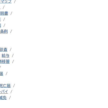
ドマップ
流
証明書
車
例
条例
診査
給与
道移管
届
死亡届
トバイ
減免