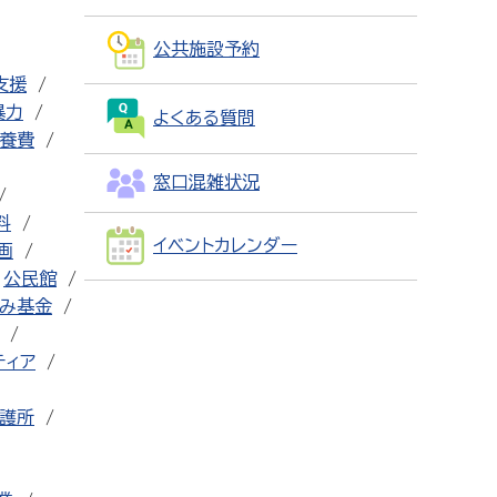
公共施設予約
支援
暴力
よくある質問
養費
窓口混雑状況
料
イベントカレンダー
画
公民館
み基金
ティア
護所