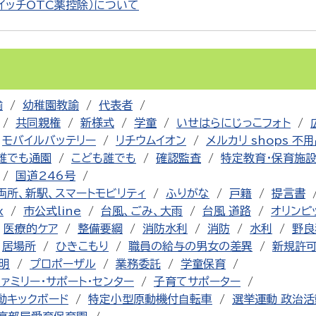
イッチOTC薬控除）について
諭
幼稚園教諭
代表者
共同親権
新様式
学童
いせはらにじっこフォト
モバイルバッテリー
リチウムイオン
メルカリ shops 不
誰でも通園
こども誰でも
確認監査
特定教育・保育施
国道246号
両所、新駅、スマートモビリティ
ふりがな
戸籍
提言書
x
市公式line
台風、ごみ、大雨
台風 道路
オリンピ
医療的ケア
整備要綱
消防水利
消防
水利
野良
居場所
ひきこもり
職員の給与の男女の差異
新規許
明
プロポーザル
業務委託
学童保育
ファミリー・サポート・センター
子育てサポーター
動キックボード
特定小型原動機付自転車
選挙運動 政治活