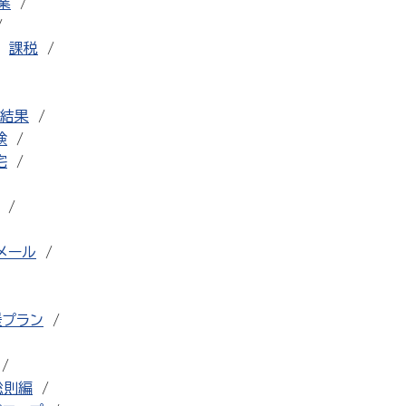
業
課税
結果
検
宅
メール
援プラン
総則編