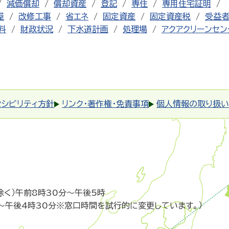
減価償却
償却資産
登記
専住
専用住宅証明
屋
改修工事
省エネ
固定資産
固定資産税
受益
料
財政状況
下水道計画
処理場
アクアクリーンセン
セシビリティ方針
リンク・著作権・免責事項
個人情報の取り扱い
除く）午前8時30分～午後5時
～午後4時30分※窓口時間を試行的に変更しています。）