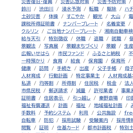
災害復旧・復興
災害応急対策
災害予防対策
鈴川
渋田川
浸水予測
転職
駆除
ハ
土砂災害
体操
すこやか
観光
大山
課税所得証明書
ナンバープレート
名義変更
クルリン
ご当地ナンバープレート
湘南自動車検
給与天引
特別徴収
休職
退職
就職
景観法
写真展
景観まちづくり
景観
生
広報いせはら
市民ファンド
ふるさと納税
一時預かり
食育
給食
保育園
保育所
健康
訪問
手続き
出産
父子手帳
母
人材育成
行動計画
特定事業主
人材育成基
私道
均等割
所得割
住民税
税金
法
市県民税
郵送請求
減量
許可業者
事業
証明書
住居表示
引っ越し
秦野斎場
印
福祉有償運送
計画
福祉
地域福祉計画
手数料
予約システム
利用
公共施設
fre
自転車
防犯
採用試験
受験案内
採用情
閲覧
証明
住基カード
都市計画税
特別