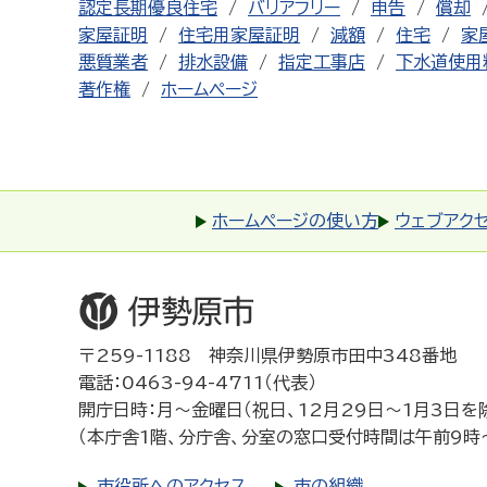
認定長期優良住宅
バリアフリー
申告
償却
家屋証明
住宅用家屋証明
減額
住宅
家
悪質業者
排水設備
指定工事店
下水道使用
著作権
ホームページ
ホームページの使い方
ウェブアク
〒259-1188 神奈川県伊勢原市田中348番地
電話：0463-94-4711（代表）
開庁日時：月～金曜日（祝日、12月29日～1月3日を
（本庁舎1階、分庁舎、分室の窓口受付時間は午前9時
市役所へのアクセス
市の組織