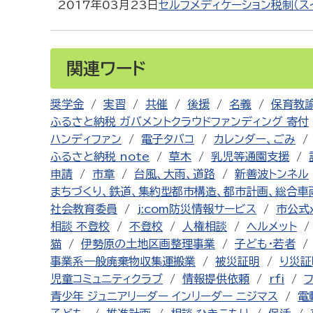
2017年03月23日
セルフメディケーション税制（ス
関連ワード
奨学金
実習
共催
後援
名義
保育教
ふるさと納税 ガバメントクラウドファンディング 寄付
ハンディファン
電子タバコ
カレンダー、ごみ
ふるさと納税 note
草木
乳児等通園支援
申請
市章
台風、大雨、道路
新善波トンネル
まちづくり、鉄道、集約型都市構造、都市計画、総合車
社会教育委員
j:com防災情報サービス
市公式
相談 不登校
不登校
人権相談
ヘルメット
猫
伊勢原の土地区画整理事業
子ども・若者
事業系一般廃棄物収集運搬業
被災証明
り災証
児童コミュニティクラブ
情報提供依頼
rfi
青少年 ジュニアリーダー インリーダー ニジマス
電