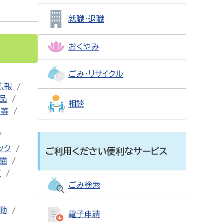
就職・退職
おくやみ
ごみ・リサイクル
広報
用品
相談
設等
ック
ご利用ください便利なサービス
猫
可
ごみ検索
動
電子申請