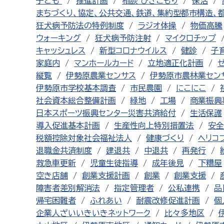
子ども
推進計画
相談 ひきこもり
保活
まちづくり、協定、公共交通、鉄道、集約型都市構造、
狂犬病予防法の特例制度
ラジオ体操
物価高騰
ウォーキング
狂犬病予防注射
マイクロチップ
キャッシュレス
新型コロナウイルス
健診
子
家庭内
マンホールカード
立地適正化計画
縦覧
伊勢原農業センサス
伊勢原市農林業セン
伊勢原市学校基本調査
市民農園
にこにこ
社会資本総合整備計画
緑地
工場
商業振興
日本スポーツ振興センター災害共済給付
生活保護
導入促進基本計画
生産性向上特別措置法
安全
税額控除対象社会福祉法人
健康づくり
ヘリコ
退職金共済制度
建退共
中退共
再発行
救急車更新
児童生徒指導
成年後見
下糟屋
空き店舗
創業支援計画
創業
創業支援
障害者差別解消法
指定管理者
公私連携
品
帰宅困難者
ふれあい
耐震改修促進計画
個
企業人ざいいきいきネットワーク
比々多地区