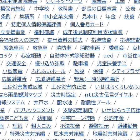
市雇用促進協議会
いいネットワーク
協議会
工業
商
規模保育施設
中学校
教科書
部長の目標宣言
公表
る条例
集積所
中小企業支援
見本市
年金
扶養
道
特定個人情報保護評価
個人番号カード
自立支援事業
権利擁護
成年後見制度利用支援事業
会福祉法人の運営
提出資料の様式
指導監査
指導監査
緊急車両
救急車
消防車
消防車両
委員会
点
ョック
心室細動
自動体外式除細動器
aed
市営住
交通安全
振り込め詐欺
駐車場
児童扶養手当
小型家電
ふれあいホール
施設
保健
シティプラザ
広域避難所
広域避難場所
緊急(一時)避難場所
土砂災害警戒区域
土砂災害防止法
いせはらくらし安心
はら雨量観測マップ
災害時協定
ntt災害伝言ダイヤル
警報システム
井戸水
配水池
耐震性プール
業
パブリックコメント
支給認定制度
いせはらっ子応
認定こども園
幼稚園
住宅ローン控除
公的年金
画
証紙
粗大ごみ
不法投棄
避難指示
避難勧告
ク
特殊災害対策編
風水害対策編
地震災害対策編