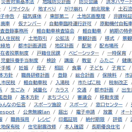
災害対策基本法
地域防災計画
防災会議
洪水ハザー
チ
リサイクル
地すべり
がけ崩れ
前兆現象
土石
電子申告
磁気媒体
東部第二
土地区画整理
非課税
廃車
仮ナンバー
自動車臨時運行許可
原動機付自転
査登録事務所
軽自動車検査協会
軽自動車
納期の特
個人住民税
土地取引
公拡法
景観計画
様式
景観
産緑地
都市計画道路
地区計画
配架
配布場所
不在者投票制度
戸籍住民課
ベビーシッター
一時保育
児童扶養手当制度
検診
講座
教室
ふたご
健康
子手帳
妊娠
母子
相談
食事
子ども
子育て
本方針
職員研修計画
登録
総合計画
保険料
市
人市民税
軽自動車税
入湯税
市たばこ税
税制改正
系
生ごみ
減量化
カラス
交通
都市計画
出生
鑑登録
基本方針
まちづくり
審議会
移動支援
みんなの伝言
スポーツ施設
スポーツ
窓口センター
espot
公衆無線lan
届出
電子申請
放置
オー
報
職員採用
レシピ
印鑑証明
納付期限
評価
土地保有税
住宅耐震改修
本人確認
長期優良住宅