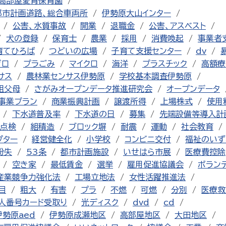
高部屋愛育保育園
都市計画道路、総合車両所
伊勢原大山インター
公害、水質事故
開業
退職金
公害、アスベスト
犬の登録
保育士
農業
採用
消費喚起
事業者
育てひろば
つどいの広場
子育て支援センター
dv
ゼロ
プラごみ
マイクロ
海洋
プラスチック
高額療
サス
農林業センサス伊勢原
学校基本調査伊勢原
祖父母
さがみオープンデータ推進研究会
オープンデータ
事業プラン
商業振興計画
譲渡所得
上場株式
使用
下水道普及率
下水道の日
募集
先端設備等導入計
点検
組積造
ブロック塀
耐震
運動
社会教育
プター
経営健全化
小学校
コンビニ交付
福祉のいず
紛失
53条
都市計画施設
いせはら市展
医療費控除
空き家
最低賃金
選挙
雇用促進協議会
ボラン
産業競争力強化法
工場立地法
女性活躍推進法
目
粗大
有害
プラ
不燃
可燃
分別
医療救
人番号カード受取り
光ディスク
dvd
cd
伊勢原aed
伊勢原成瀬地区
高部屋地区
大田地区