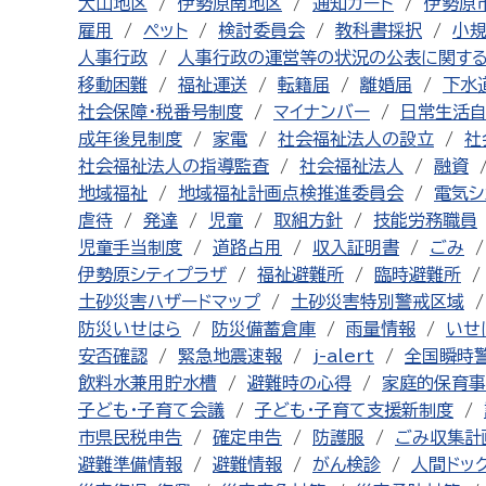
大山地区
伊勢原南地区
通知カード
伊勢原
雇用
ペット
検討委員会
教科書採択
小
人事行政
人事行政の運営等の状況の公表に関す
移動困難
福祉運送
転籍届
離婚届
下水
社会保障・税番号制度
マイナンバー
日常生活
成年後見制度
家電
社会福祉法人の設立
社
社会福祉法人の指導監査
社会福祉法人
融資
地域福祉
地域福祉計画点検推進委員会
電気シ
虐待
発達
児童
取組方針
技能労務職員
児童手当制度
道路占用
収入証明書
ごみ
伊勢原シティプラザ
福祉避難所
臨時避難所
土砂災害ハザードマップ
土砂災害特別警戒区域
防災いせはら
防災備蓄倉庫
雨量情報
いせ
安否確認
緊急地震速報
j-alert
全国瞬時
飲料水兼用貯水槽
避難時の心得
家庭的保育事
子ども・子育て会議
子ども・子育て支援新制度
市県民税申告
確定申告
防護服
ごみ収集計
避難準備情報
避難情報
がん検診
人間ドッ