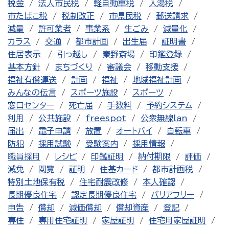
税金
法人市民税
軽自動車税
入湯税
市たばこ税
税制改正
市県民税
郵送請求
減量
許可業者
事業系
生ごみ
減量化
カラス
交通
都市計画
出生届
証明書
住居表示
引っ越し
秦野斎場
印鑑登録
基本方針
まちづくり
審議会
移動支援
福祉有償運送
計画
福祉
地域福祉計画
みんなの伝言
スポーツ施設
スポーツ
窓口センター
死亡届
手数料
予約システム
利用
公共施設
freespot
公衆無線lan
届出
電子申請
放置
オートバイ
自転車
防犯
採用試験
受験案内
採用情報
職員採用
レシピ
印鑑証明
納付期限
評価
減免
閲覧
証明
住基カード
都市計画税
特別土地保有税
住宅耐震改修
本人確認
長期優良住宅
認定長期優良住宅
バリアフリー
申告
償却
減価償却
償却資産
登記
専住
専用住宅証明
家屋証明
住宅用家屋証明