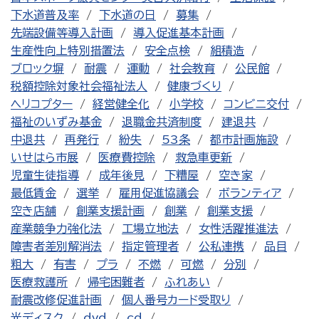
下水道普及率
下水道の日
募集
先端設備等導入計画
導入促進基本計画
生産性向上特別措置法
安全点検
組積造
ブロック塀
耐震
運動
社会教育
公民館
税額控除対象社会福祉法人
健康づくり
ヘリコプター
経営健全化
小学校
コンビニ交付
福祉のいずみ基金
退職金共済制度
建退共
中退共
再発行
紛失
53条
都市計画施設
いせはら市展
医療費控除
救急車更新
児童生徒指導
成年後見
下糟屋
空き家
最低賃金
選挙
雇用促進協議会
ボランティア
空き店舗
創業支援計画
創業
創業支援
産業競争力強化法
工場立地法
女性活躍推進法
障害者差別解消法
指定管理者
公私連携
品目
粗大
有害
プラ
不燃
可燃
分別
医療救護所
帰宅困難者
ふれあい
耐震改修促進計画
個人番号カード受取り
光ディスク
dvd
cd