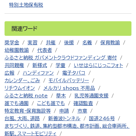
特別土地保有税
関連ワード
奨学金
実習
共催
後援
名義
保育教諭
幼稚園教諭
代表者
ふるさと納税 ガバメントクラウドファンディング 寄付
共同親権
新様式
学童
いせはらにじっこフォト
広報
ハンディファン
電子タバコ
カレンダー、ごみ
モバイルバッテリー
リチウムイオン
メルカリ shops 不用品
ふるさと納税 note
草木
乳児等通園支援
誰でも通園
こども誰でも
確認監査
特定教育・保育施設等
申請
市章
台風、大雨、道路
新善波トンネル
国道246号
まちづくり、鉄道、集約型都市構造、都市計画、総合車両所、
新駅、スマートモビリティ