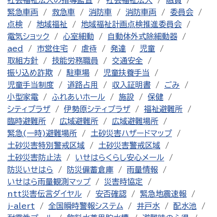
社会福祉法人の指導監査
社会福祉法人
融資
緊急車両
救急車
消防車
消防車両
委員会
点検
地域福祉
地域福祉計画点検推進委員会
電気ショック
心室細動
自動体外式除細動器
aed
市営住宅
虐待
発達
児童
取組方針
技能労務職員
交通安全
振り込め詐欺
駐車場
児童扶養手当
児童手当制度
道路占用
収入証明書
ごみ
小型家電
ふれあいホール
施設
保健
シティプラザ
伊勢原シティプラザ
福祉避難所
臨時避難所
広域避難所
広域避難場所
緊急(一時)避難場所
土砂災害ハザードマップ
土砂災害特別警戒区域
土砂災害警戒区域
土砂災害防止法
いせはらくらし安心メール
防災いせはら
防災備蓄倉庫
雨量情報
いせはら雨量観測マップ
災害時協定
ntt災害伝言ダイヤル
安否確認
緊急地震速報
j-alert
全国瞬時警報システム
井戸水
配水池