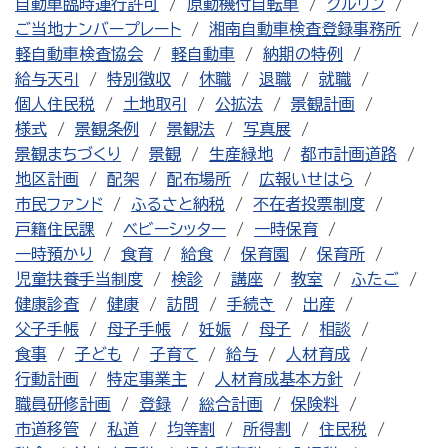
自動車臨時運行許可
原動機付自転車
クルリン
ご当地ナンバープレート
湘南自動車検査登録事務所
軽自動車検査協会
軽自動車
納期の特例
給与天引
特別徴収
休職
退職
就職
個人住民税
土地取引
公拡法
景観計画
様式
景観条例
景観法
写真展
景観まちづくり
景観
生産緑地
都市計画道路
地区計画
配架
配布場所
広報いせはら
市民ファンド
ふるさと納税
不在者投票制度
戸籍住民課
ベビーシッター
一時保育
一時預かり
食育
給食
保育園
保育所
児童扶養手当制度
検診
講座
教室
ふたご
健康診査
健康
訪問
手続き
出産
父子手帳
母子手帳
妊娠
母子
相談
食事
子ども
子育て
給与
人材育成
行動計画
特定事業主
人材育成基本方針
職員研修計画
登録
総合計画
保険料
市道移管
私道
均等割
所得割
住民税