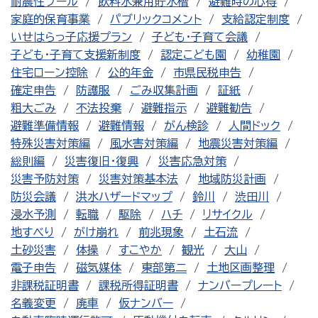
耐震性プール
飲料水兼用貯水槽
避難時の心得
家庭的保育事業
パブリックコメント
支給認定制度
いせはらっ子応援プラン
子ども・子育て会議
子ども・子育て支援新制度
認定こども園
幼稚園
住宅ローン控除
公的年金
市県民税申告
確定申告
防護服
ごみ収集計画
証紙
粗大ごみ
不法投棄
避難指示
避難勧告
避難準備情報
避難情報
がん検診
人間ドック
特殊災害対策編
風水害対策編
地震災害対策編
総則編
災害復旧・復興
災害応急対策
災害予防対策
災害対策基本法
地域防災計画
防災会議
洪水ハザードマップ
鈴川
渋田川
浸水予測
転職
駆除
ハチ
リサイクル
地すべり
がけ崩れ
前兆現象
土石流
土砂災害
体操
すこやか
観光
大山
電子申告
磁気媒体
東部第二
土地区画整理
非課税証明書
課税所得証明書
ナンバープレート
名義変更
廃車
仮ナンバー