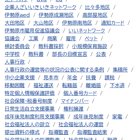
企業人ざいいきいきネットワーク
比々多地区
伊勢原aed
伊勢原成瀬地区
高部屋地区
大田地区
大山地区
伊勢原南地区
通知カード
伊勢原市雇用促進協議会
いいネットワーク
協議会
工業
商業
雇用
ペット
検討委員会
教科書採択
小規模保育施設
中学校
教科書
部長の目標宣言
公表
人事行政
人事行政の運営等の状況の公表に関する条例
集積所
中小企業支援
見本市
年金
扶養
課税
移動困難
福祉運送
転籍届
離婚届
下水道
特定個人情報保護評価
個人番号カード
社会保障・税番号制度
マイナンバー
日常生活自立支援事業
権利擁護
成年後見制度利用支援事業
成年後見制度
家電
社会福祉法人の設立
社会福祉法人の運営
提出資料の様式
指導監査
指導監査結果