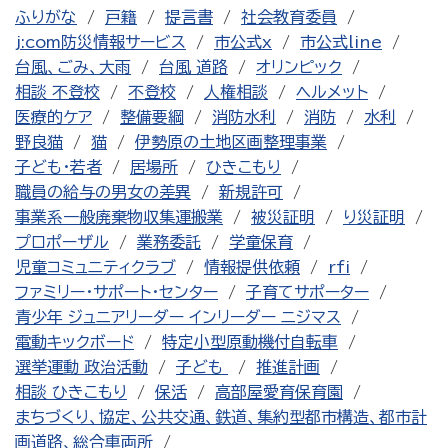
ふりがな
戸籍
提言書
社会教育委員
j:com防災情報サービス
市公式x
市公式line
台風、ごみ、大雨
台風 道路
オリンピック
相談 不登校
不登校
人権相談
ヘルメット
医療的ケア
整備要綱
消防水利
消防
水利
野良猫
猫
伊勢原の土地区画整理事業
子ども・若者
居場所
ひきこもり
職員の給与の男女の差異
新規許可
事業系一般廃棄物収集運搬業
被災証明
り災証明
プロポーザル
業務委託
学童保育
児童コミュニティクラブ
情報提供依頼
rfi
ファミリー・サポート・センター
子育てサポーター
青少年 ジュニアリーダー インリーダー ニジマス
電動キックボード
特定小型原動機付自転車
選挙運動 政治活動
子ども
推進計画
相談 ひきこもり
保活
高部屋愛育保育園
まちづくり、協定、公共交通、鉄道、集約型都市構造、都市計
画道路、総合車両所