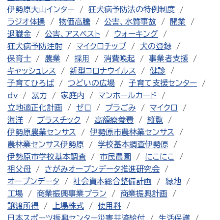
伊勢原大山インター
狂犬病予防法の特例制度
ラジオ体操
物価高騰
公害、水質事故
開業
退職金
公害、アスベスト
ウォーキング
狂犬病予防注射
マイクロチップ
犬の登録
保育士
農業
採用
消費喚起
事業者支援
キャッシュレス
新型コロナウイルス
健診
子育てひろば
つどいの広場
子育て支援センター
dv
暴力
家庭内
マンホールカード
立地適正化計画
ゼロ
プラごみ
マイクロ
海洋
プラスチック
高額療養費
縦覧
伊勢原農業センサス
伊勢原市農林業センサス
農林業センサス伊勢原
学校基本調査伊勢原
伊勢原市学校基本調査
市民農園
にこにこ
祖父母
さがみオープンデータ推進研究会
オープンデータ
社会資本総合整備計画
緑地
工場
商業振興事業プラン
商業振興計画
譲渡所得
上場株式
使用料
日本スポーツ振興センター災害共済給付
生活保護