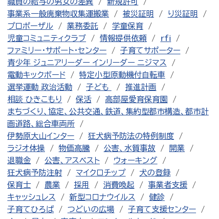
職員の給与の男女の差異
新規許可
事業系一般廃棄物収集運搬業
被災証明
り災証明
プロポーザル
業務委託
学童保育
児童コミュニティクラブ
情報提供依頼
rfi
ファミリー・サポート・センター
子育てサポーター
青少年 ジュニアリーダー インリーダー ニジマス
電動キックボード
特定小型原動機付自転車
選挙運動 政治活動
子ども
推進計画
相談 ひきこもり
保活
高部屋愛育保育園
まちづくり、協定、公共交通、鉄道、集約型都市構造、都市計
画道路、総合車両所
伊勢原大山インター
狂犬病予防法の特例制度
ラジオ体操
物価高騰
公害、水質事故
開業
退職金
公害、アスベスト
ウォーキング
狂犬病予防注射
マイクロチップ
犬の登録
保育士
農業
採用
消費喚起
事業者支援
キャッシュレス
新型コロナウイルス
健診
子育てひろば
つどいの広場
子育て支援センター