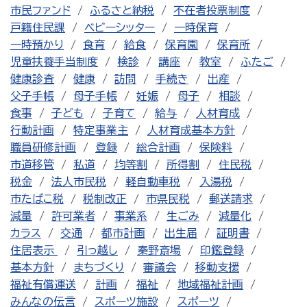
市民ファンド
ふるさと納税
不在者投票制度
戸籍住民課
ベビーシッター
一時保育
一時預かり
食育
給食
保育園
保育所
児童扶養手当制度
検診
講座
教室
ふたご
健康診査
健康
訪問
手続き
出産
父子手帳
母子手帳
妊娠
母子
相談
食事
子ども
子育て
給与
人材育成
行動計画
特定事業主
人材育成基本方針
職員研修計画
登録
総合計画
保険料
市道移管
私道
均等割
所得割
住民税
税金
法人市民税
軽自動車税
入湯税
市たばこ税
税制改正
市県民税
郵送請求
減量
許可業者
事業系
生ごみ
減量化
カラス
交通
都市計画
出生届
証明書
住居表示
引っ越し
秦野斎場
印鑑登録
基本方針
まちづくり
審議会
移動支援
福祉有償運送
計画
福祉
地域福祉計画
みんなの伝言
スポーツ施設
スポーツ