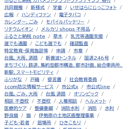
ふるさと納税 ガバメントクラウドファンディング 寄付
共同親権
新様式
学童
いせはらにじっこフォト
広報
ハンディファン
電子タバコ
カレンダー、ごみ
モバイルバッテリー
リチウムイオン
メルカリ shops 不用品
ふるさと納税 note
草木
乳児等通園支援
誰でも通園
こども誰でも
確認監査
特定教育・保育施設等
申請
市章
台風、大雨、道路
新善波トンネル
国道246号
まちづくり、鉄道、集約型都市構造、都市計画、総合車両所、
新駅、スマートモビリティ
ふりがな
戸籍
提言書
社会教育委員
j:com防災情報サービス
市公式x
市公式line
台風、ごみ、大雨
台風 道路
オリンピック
相談 不登校
不登校
人権相談
ヘルメット
医療的ケア
整備要綱
消防水利
消防
水利
野良猫
猫
伊勢原の土地区画整理事業
子ども・若者
居場所
ひきこもり