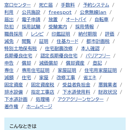
窓口センター
死亡届
手数料
予約システム
利用
公共施設
freespot
公衆無線lan
届出
電子申請
放置
オートバイ
自転車
防犯
採用試験
受験案内
採用情報
職員採用
レシピ
印鑑証明
納付期限
評価
減免
閲覧
証明
住基カード
都市計画税
特別土地保有税
住宅耐震改修
本人確認
長期優良住宅
認定長期優良住宅
バリアフリー
申告
償却
減価償却
償却資産
登記
専住
専用住宅証明
家屋証明
住宅用家屋証明
減額
住宅
家屋
改修工事
省エネ
固定資産
固定資産税
受益者負担金
悪質業者
排水設備
指定工事店
下水道使用料
財政状況
下水道計画
処理場
アクアクリーンセンター
著作権
ホームページ
こんなときは