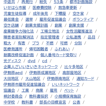
中退共
再発行
紛失
53条
都市計画施設
いせはら市展
医療費控除
救急車更新
児童生徒指導
成年後見
下糟屋
空き家
最低賃金
選挙
雇用促進協議会
ボランティア
空き店舗
創業支援計画
創業
創業支援
産業競争力強化法
工場立地法
女性活躍推進法
障害者差別解消法
指定管理者
公私連携
品目
粗大
有害
プラ
不燃
可燃
分別
医療救護所
帰宅困難者
ふれあい
耐震改修促進計画
個人番号カード受取り
光ディスク
dvd
cd
企業人ざいいきいきネットワーク
比々多地区
伊勢原aed
伊勢原成瀬地区
高部屋地区
大田地区
大山地区
伊勢原南地区
通知カード
伊勢原市雇用促進協議会
いいネットワーク
協議会
工業
商業
雇用
ペット
検討委員会
教科書採択
小規模保育施設
中学校
教科書
部長の目標宣言
公表