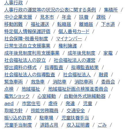
人事行政
人事行政の運営等の状況の公表に関する条例
集積所
中小企業支援
見本市
年金
扶養
課税
移動困難
福祉運送
転籍届
離婚届
下水道
特定個人情報保護評価
個人番号カード
社会保障・税番号制度
マイナンバー
日常生活自立支援事業
権利擁護
成年後見制度利用支援事業
成年後見制度
家電
社会福祉法人の設立
社会福祉法人の運営
提出資料の様式
指導監査
指導監査結果
社会福祉法人の指導監査
社会福祉法人
融資
緊急車両
救急車
消防車
消防車両
委員会
点検
地域福祉
地域福祉計画点検推進委員会
電気ショック
心室細動
自動体外式除細動器
aed
市営住宅
虐待
発達
児童
取組方針
技能労務職員
交通安全
振り込め詐欺
駐車場
児童扶養手当
児童手当制度
道路占用
収入証明書
ごみ