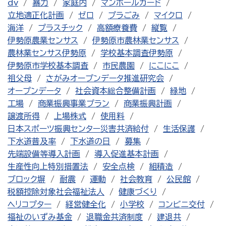
dv
暴力
家庭内
マンホールカード
立地適正化計画
ゼロ
プラごみ
マイクロ
海洋
プラスチック
高額療養費
縦覧
伊勢原農業センサス
伊勢原市農林業センサス
農林業センサス伊勢原
学校基本調査伊勢原
伊勢原市学校基本調査
市民農園
にこにこ
祖父母
さがみオープンデータ推進研究会
オープンデータ
社会資本総合整備計画
緑地
工場
商業振興事業プラン
商業振興計画
譲渡所得
上場株式
使用料
日本スポーツ振興センター災害共済給付
生活保護
下水道普及率
下水道の日
募集
先端設備等導入計画
導入促進基本計画
生産性向上特別措置法
安全点検
組積造
ブロック塀
耐震
運動
社会教育
公民館
税額控除対象社会福祉法人
健康づくり
ヘリコプター
経営健全化
小学校
コンビニ交付
福祉のいずみ基金
退職金共済制度
建退共