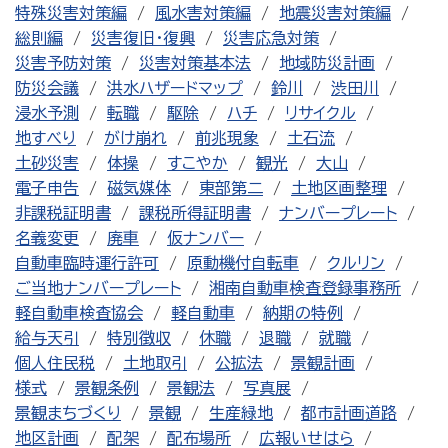
特殊災害対策編
風水害対策編
地震災害対策編
総則編
災害復旧・復興
災害応急対策
災害予防対策
災害対策基本法
地域防災計画
防災会議
洪水ハザードマップ
鈴川
渋田川
浸水予測
転職
駆除
ハチ
リサイクル
地すべり
がけ崩れ
前兆現象
土石流
土砂災害
体操
すこやか
観光
大山
電子申告
磁気媒体
東部第二
土地区画整理
非課税証明書
課税所得証明書
ナンバープレート
名義変更
廃車
仮ナンバー
自動車臨時運行許可
原動機付自転車
クルリン
ご当地ナンバープレート
湘南自動車検査登録事務所
軽自動車検査協会
軽自動車
納期の特例
給与天引
特別徴収
休職
退職
就職
個人住民税
土地取引
公拡法
景観計画
様式
景観条例
景観法
写真展
景観まちづくり
景観
生産緑地
都市計画道路
地区計画
配架
配布場所
広報いせはら