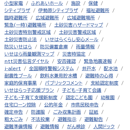
小型家電
ふれあいホール
施設
保健
シティプラザ
伊勢原シティプラザ
福祉避難所
臨時避難所
広域避難所
広域避難場所
緊急(一時)避難場所
土砂災害ハザードマップ
土砂災害特別警戒区域
土砂災害警戒区域
土砂災害防止法
いせはらくらし安心メール
防災いせはら
防災備蓄倉庫
雨量情報
いせはら雨量観測マップ
災害時協定
ntt災害伝言ダイヤル
安否確認
緊急地震速報
j-alert
全国瞬時警報システム
井戸水
配水池
耐震性プール
飲料水兼用貯水槽
避難時の心得
家庭的保育事業
パブリックコメント
支給認定制度
いせはらっ子応援プラン
子ども・子育て会議
子ども・子育て支援新制度
認定こども園
幼稚園
住宅ローン控除
公的年金
市県民税申告
確定申告
防護服
ごみ収集計画
証紙
粗大ごみ
不法投棄
避難指示
避難勧告
避難準備情報
避難情報
がん検診
人間ドック