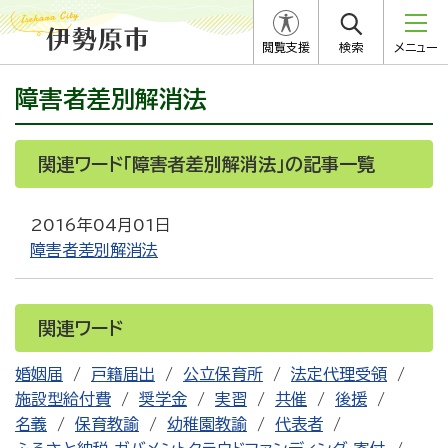
閲覧支援
検索
メニュー
障害者差別解消法
関連ワード「障害者差別解消法」の記事一覧
2016年04月01日
障害者差別解消法
関連ワード
婚姻届
戸籍届出
公立保育所
法定代理受領
施設型給付費
奨学金
実習
共催
後援
名義
保育教諭
幼稚園教諭
代表者