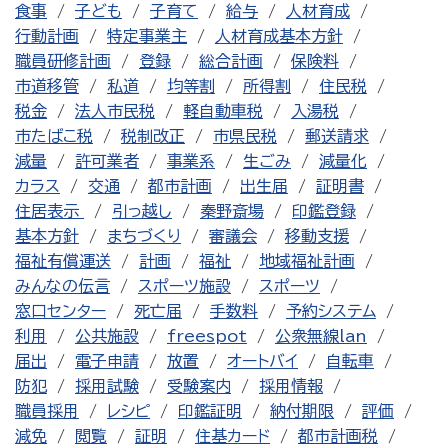
食事
子ども
子育て
給与
人材育成
行動計画
特定事業主
人材育成基本方針
職員研修計画
登録
総合計画
保険料
市道移管
私道
均等割
所得割
住民税
税金
法人市民税
軽自動車税
入湯税
市たばこ税
税制改正
市県民税
郵送請求
減量
許可業者
事業系
生ごみ
減量化
カラス
交通
都市計画
出生届
証明書
住居表示
引っ越し
秦野斎場
印鑑登録
基本方針
まちづくり
審議会
移動支援
福祉有償運送
計画
福祉
地域福祉計画
みんなの伝言
スポーツ施設
スポーツ
窓口センター
死亡届
手数料
予約システム
利用
公共施設
freespot
公衆無線lan
届出
電子申請
放置
オートバイ
自転車
防犯
採用試験
受験案内
採用情報
職員採用
レシピ
印鑑証明
納付期限
評価
減免
閲覧
証明
住基カード
都市計画税