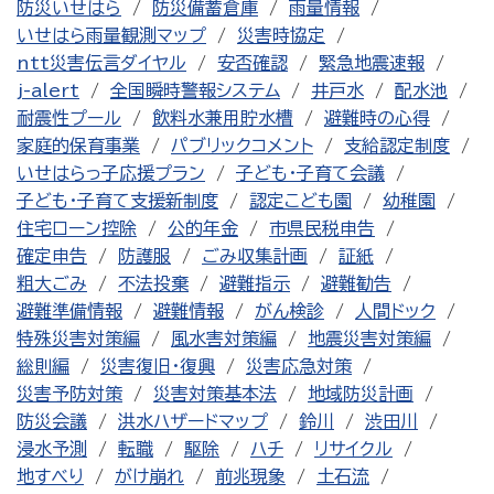
防災いせはら
防災備蓄倉庫
雨量情報
いせはら雨量観測マップ
災害時協定
ntt災害伝言ダイヤル
安否確認
緊急地震速報
j-alert
全国瞬時警報システム
井戸水
配水池
耐震性プール
飲料水兼用貯水槽
避難時の心得
家庭的保育事業
パブリックコメント
支給認定制度
いせはらっ子応援プラン
子ども・子育て会議
子ども・子育て支援新制度
認定こども園
幼稚園
住宅ローン控除
公的年金
市県民税申告
確定申告
防護服
ごみ収集計画
証紙
粗大ごみ
不法投棄
避難指示
避難勧告
避難準備情報
避難情報
がん検診
人間ドック
特殊災害対策編
風水害対策編
地震災害対策編
総則編
災害復旧・復興
災害応急対策
災害予防対策
災害対策基本法
地域防災計画
防災会議
洪水ハザードマップ
鈴川
渋田川
浸水予測
転職
駆除
ハチ
リサイクル
地すべり
がけ崩れ
前兆現象
土石流