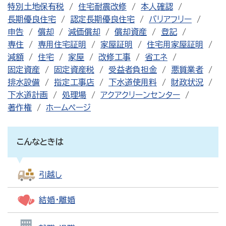
特別土地保有税
住宅耐震改修
本人確認
長期優良住宅
認定長期優良住宅
バリアフリー
申告
償却
減価償却
償却資産
登記
専住
専用住宅証明
家屋証明
住宅用家屋証明
減額
住宅
家屋
改修工事
省エネ
固定資産
固定資産税
受益者負担金
悪質業者
排水設備
指定工事店
下水道使用料
財政状況
下水道計画
処理場
アクアクリーンセンター
著作権
ホームページ
こんなときは
引越し
結婚・離婚