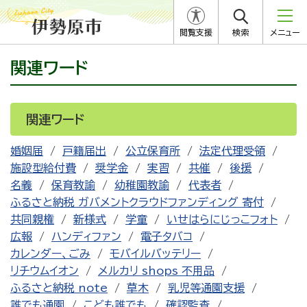
閲覧支援
検索
メニュー
関連ワード
関連ワード
婚姻届
戸籍届出
公立保育所
法定代理受領
施設型給付費
奨学金
実習
共催
後援
名義
保育教諭
幼稚園教諭
代表者
ふるさと納税 ガバメントクラウドファンディング 寄付
共同親権
新様式
学童
いせはらにじっこフォト
広報
ハンディファン
電子タバコ
カレンダー、ごみ
モバイルバッテリー
リチウムイオン
メルカリ shops 不用品
ふるさと納税 note
草木
乳児等通園支援
誰でも通園
こども誰でも
確認監査