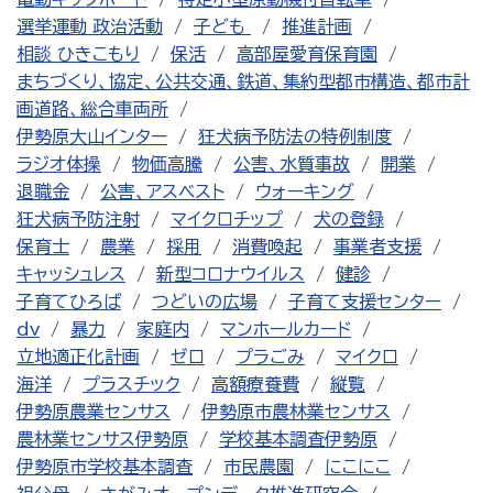
選挙運動 政治活動
子ども
推進計画
相談 ひきこもり
保活
高部屋愛育保育園
まちづくり、協定、公共交通、鉄道、集約型都市構造、都市計
画道路、総合車両所
伊勢原大山インター
狂犬病予防法の特例制度
ラジオ体操
物価高騰
公害、水質事故
開業
退職金
公害、アスベスト
ウォーキング
狂犬病予防注射
マイクロチップ
犬の登録
保育士
農業
採用
消費喚起
事業者支援
キャッシュレス
新型コロナウイルス
健診
子育てひろば
つどいの広場
子育て支援センター
dv
暴力
家庭内
マンホールカード
立地適正化計画
ゼロ
プラごみ
マイクロ
海洋
プラスチック
高額療養費
縦覧
伊勢原農業センサス
伊勢原市農林業センサス
農林業センサス伊勢原
学校基本調査伊勢原
伊勢原市学校基本調査
市民農園
にこにこ