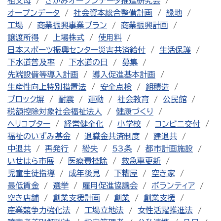
祖父母
さがみオープンデータ推進研究会
オープンデータ
社会資本総合整備計画
緑地
工場
商業振興事業プラン
商業振興計画
譲渡所得
上場株式
使用料
日本スポーツ振興センター災害共済給付
生活保護
下水道普及率
下水道の日
募集
先端設備等導入計画
導入促進基本計画
生産性向上特別措置法
安全点検
組積造
ブロック塀
耐震
運動
社会教育
公民館
税額控除対象社会福祉法人
健康づくり
ヘリコプター
経営健全化
小学校
コンビニ交付
福祉のいずみ基金
退職金共済制度
建退共
中退共
再発行
紛失
53条
都市計画施設
いせはら市展
医療費控除
救急車更新
児童生徒指導
成年後見
下糟屋
空き家
最低賃金
選挙
雇用促進協議会
ボランティア
空き店舗
創業支援計画
創業
創業支援
産業競争力強化法
工場立地法
女性活躍推進法