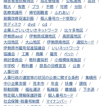
障害者差別解消法
指定管理者
公私連携
品目
粗大
有害
プラ
不燃
可燃
分別
医療救護所
帰宅困難者
ふれあい
耐震改修促進計画
個人番号カード受取り
光ディスク
dvd
cd
企業人ざいいきいきネットワーク
比々多地区
伊勢原aed
伊勢原成瀬地区
高部屋地区
大田地区
大山地区
伊勢原南地区
通知カード
伊勢原市雇用促進協議会
いいネットワーク
協議会
工業
商業
雇用
ペット
検討委員会
教科書採択
小規模保育施設
中学校
教科書
部長の目標宣言
公表
人事行政
人事行政の運営等の状況の公表に関する条例
集積所
中小企業支援
見本市
年金
扶養
課税
移動困難
福祉運送
転籍届
離婚届
下水道
特定個人情報保護評価
個人番号カード
社会保障・税番号制度
マイナンバー