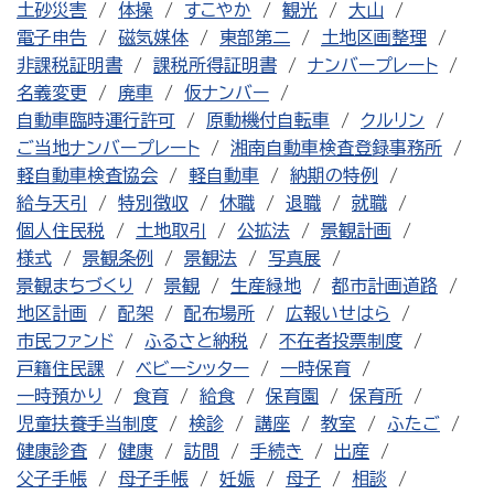
土砂災害
体操
すこやか
観光
大山
電子申告
磁気媒体
東部第二
土地区画整理
非課税証明書
課税所得証明書
ナンバープレート
名義変更
廃車
仮ナンバー
自動車臨時運行許可
原動機付自転車
クルリン
ご当地ナンバープレート
湘南自動車検査登録事務所
軽自動車検査協会
軽自動車
納期の特例
給与天引
特別徴収
休職
退職
就職
個人住民税
土地取引
公拡法
景観計画
様式
景観条例
景観法
写真展
景観まちづくり
景観
生産緑地
都市計画道路
地区計画
配架
配布場所
広報いせはら
市民ファンド
ふるさと納税
不在者投票制度
戸籍住民課
ベビーシッター
一時保育
一時預かり
食育
給食
保育園
保育所
児童扶養手当制度
検診
講座
教室
ふたご
健康診査
健康
訪問
手続き
出産
父子手帳
母子手帳
妊娠
母子
相談