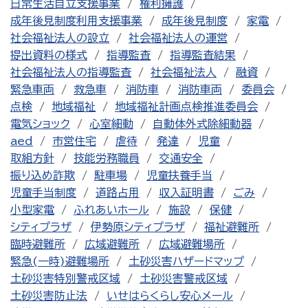
日常生活自立支援事業
権利擁護
成年後見制度利用支援事業
成年後見制度
家電
社会福祉法人の設立
社会福祉法人の運営
提出資料の様式
指導監査
指導監査結果
社会福祉法人の指導監査
社会福祉法人
融資
緊急車両
救急車
消防車
消防車両
委員会
点検
地域福祉
地域福祉計画点検推進委員会
電気ショック
心室細動
自動体外式除細動器
aed
市営住宅
虐待
発達
児童
取組方針
技能労務職員
交通安全
振り込め詐欺
駐車場
児童扶養手当
児童手当制度
道路占用
収入証明書
ごみ
小型家電
ふれあいホール
施設
保健
シティプラザ
伊勢原シティプラザ
福祉避難所
臨時避難所
広域避難所
広域避難場所
緊急(一時)避難場所
土砂災害ハザードマップ
土砂災害特別警戒区域
土砂災害警戒区域
土砂災害防止法
いせはらくらし安心メール