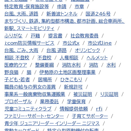
特定教育・保育施設等
申請
市章
台風、大雨、道路
新善波トンネル
国道246号
まちづくり、鉄道、集約型都市構造、都市計画、総合車両所、
新駅、スマートモビリティ
ふりがな
戸籍
提言書
社会教育委員
j:com防災情報サービス
市公式x
市公式line
台風、ごみ、大雨
台風 道路
オリンピック
相談 不登校
不登校
人権相談
ヘルメット
医療的ケア
整備要綱
消防水利
消防
水利
野良猫
猫
伊勢原の土地区画整理事業
子ども・若者
居場所
ひきこもり
職員の給与の男女の差異
新規許可
事業系一般廃棄物収集運搬業
被災証明
り災証明
プロポーザル
業務委託
学童保育
児童コミュニティクラブ
情報提供依頼
rfi
ファミリー・サポート・センター
子育てサポーター
青少年 ジュニアリーダー インリーダー ニジマス
電動キックボード
特定小型原動機付自転車